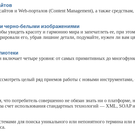
айтов
йтов и Web-порталов (Content Management), а также средствам
 и черно-белыми изображениями
обы увидеть красоту и гармонию мира и запечатлеть ее, при это
дрировали его, убрав лишние детали, подумайте, нужен ли вам ц
лиотеки
ти включает четыре уровня: от самых примитивных до многофун
ассмотреть целый ряд приемов работы с новыми инструментами, 
, что потребитель совершенно не обязан знать ни о платформе, н
ся за счет использования стандартных технологий — XML, SOAP
стемами для поиска уникального или непонятного термина или 
са.