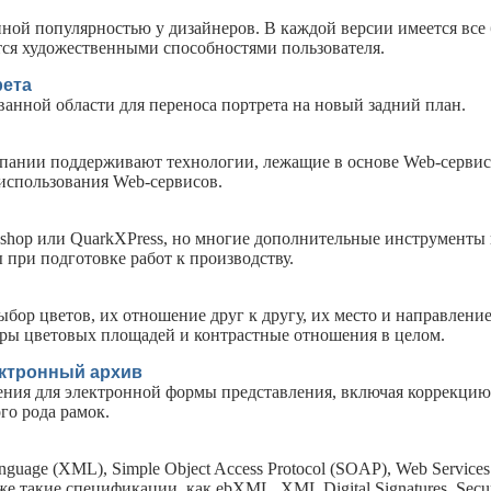
ной популярностью у дизайнеров. В каждой версии имеется все
ется художественными способностями пользователя.
рета
анной области для переноса портрета на новый задний план.
пании поддерживают технологии, лежащие в основе Web-сервисо
 использования Web-сервисов.
hotoshop или QuarkXPress, но многие дополнительные инструмент
при подготовке работ к производству.
бор цветов, их отношение друг к другу, их место и направление
еры цветовых площадей и контрастные отношения в целом.
ектронный архив
ения для электронной формы представления, включая коррекцию 
го рода рамок.
uage (XML), Simple Object Access Protocol (SOAP), Web Services
также такие спецификации, как ebXML, XML Digital Signatures, Secu