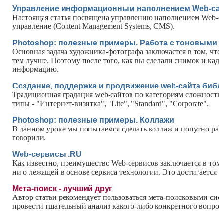
Управление информационным наполнением Web-с
Настоящая статья посвящена управлению наполнением Web-са
управление (Content Management Systems, CMS).
Photoshop: полезные примеры. Работа с тоновыми
Основная задача художника-фотографа заключается в том, чт
тем лучше. Поэтому после того, как вы сделали снимок и ка
информацию.
Создание, поддержка и продвижение web-сайта биб
Традиционная градация web-сайтов по категориям сложнос
типы - "Интернет-визитка", "Lite", "Standard", "Corporate".
Photoshop: полезные примеры. Коллажи
В данном уроке мы попытаемся сделать коллаж и попутно р
говорили.
Web-сервисы .RU
Как известно, преимущество Web-сервисов заключается в том
ни о лежащей в основе сервиса технологии. Это достигает
Мета-поиск - лучший друг
Автор статьи рекомендует пользоваться мета-поисковыми си
провести тщательный анализ какого-либо конкретного вопро