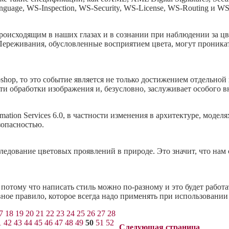
anguage, WS-Inspection, WS-Security, WS-License, WS-Routing и WS-
оисходящим в наших глазах и в сознании при наблюдении за цв
Переживания, обусловленные восприятием цвета, могут проника
shop, то это событие является не только достижением отдельной
и обработки изображения и, безусловно, заслуживает особого в
mation Services 6.0, в частности изменения в архитектуре, моде
зопасностью.
едование цветовых проявлений в природе. Это значит, что нам 
отому что написать стиль можно по-разному и это будет работа
вное правило, которое всегда надо применять при использовании
7
18
19
20
21
22
23
24
25
26
27
28
1
42
43
44
45
46
47
48
49
50
51
52
Следующая страница