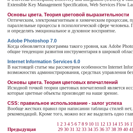
Extensible Key Management Specification, Web Services Flow L
Основы цвета. Теория цветовой выразительности
Оптическим, электромагнитным и химическим процессам, пр
параллельные процессы в психологической сфере человека. 
и определять эмоциональное и духовное восприятие.
Adobe Photoshop 7.0
Когда обновляется программа такого уровня, как Adobe Photo
общие тенденции развития инструментария в широкой област
Internet Information Services 6.0
В настоящей статье мы рассмотрим особенности Internet Infor
возможностях администрирования, средствах управления бе
Основы цвета. Теория цветовых впечатлений
Исходной точкой теории цветовых впечатлений является иссл
которые цветные объекты производят на наше зрение.
CSS: правильное использование - залог успеха
Вообще жестких правил при написании таблицы стилей нет, п
рекомендаций. Кроме того, можно все же выделить одно гла
1
2
3
4
5
6
7
8
9
10
11
12
13
14
15
16
1
Предыдущая
29
30
31
32
33
34
35
36
37
38
39
40
4