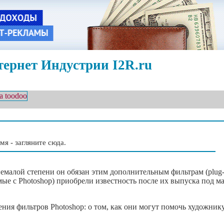
ернет Индустрии I2R.ru
мя - загляните сюда.
немалой степени он обязан этим дополнительным фильтрам (plug-i
мые с Photoshop) приобрели известность после их выпуска под м
ения фильтров Photoshop: о том, как они могут помочь художник