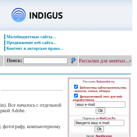
Малобюджетные сайты...
Продвижение веб-сайта...
Контент и авторское право...
Поиск:
Рассылки для занятых...»
Рассылки
Subscribe.ru
:
Библиотека сайтостроительства
- новости, статьи, обзоры
Дискуссионный лист для web-
разработчиков
n). Все началось с отдельной
аркой Adobe.
Подписка на
MailList.Ru
у, фотографу, компьютерному
NunDesign
Автор: