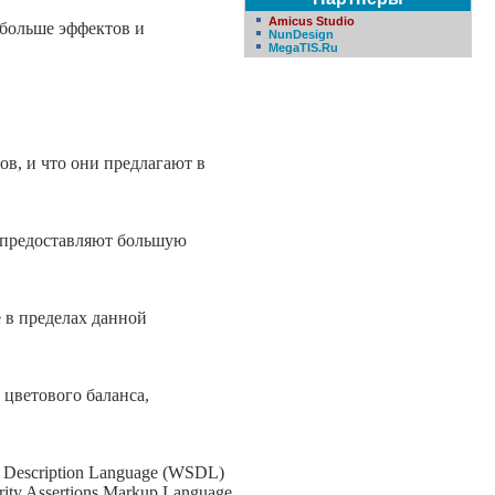
Amicus Studio
 больше эффектов и
NunDesign
MegaTIS.Ru
в, и что они предлагают в
ы предоставляют большую
 в пределах данной
цветового баланса,
 Description Language (WSDL)
rity Assertions Markup Language,