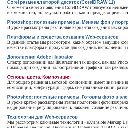
Corel разменял второй десяток (СorelDRAW 11)
С момента своего появления СorelDRAW пользуется неизмен
возможностей, но результат работы, как и прежде, определя
Photoshop: полезные примеры. Меняем фон у порт
В уроке рассмотрены различные варианты создания маскиров
Платформы и средства создания Web-сервисов
В данной статье мы рассмотрим, каким образом ведущие ком
качестве платформ и продуктов для создания, выполнения и
Дополнения Adobe Illustrator
Спектр дополнений для Illustrator не так широк, как для P
помощь при создании иллюстративной графики или рекламы 
Основы цвета. Композиция
Для общего решения цветовой композиции имеет значение вы
композиции, конфигурация форм, симультанные связи, разм
Photoshop: полезные примеры. Готовим фото в эл
В уроке кратко рассмотрены этапы подготовки фотоизображ
кадрирование, ретуширование и, наконец, создание различно
Технологии для Web-сервисов
Мы рассмотрим ключевые технологии - eXtensible Markup Lang
и Universal Description, Discovery and Integration (UDDI), а 