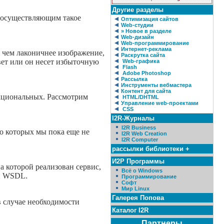
Другие разделы
, осуществляющим такое
Оптимизация сайтов
Web-студии
» Новое в разделе
Web-дизайн
Web-программирование
Интернет-реклама
м чем лаконичнее изображение,
Раскрутка сайта
вет или он несет избыточную
Web-графика
Flash
Adobe Photoshop
Рассылка
Инструменты вебмастера
Контент для сайта
кциональных. Рассмотрим
HTML/DHTML
Управление web-проектами
CSS
I2R-Журналы
I2R Business
о которых мы пока еще не
I2R Web Creation
I2R Computer
рассылки библиотеки +
И2Р Программы
а которой реализован сервис,
Всё о Windows
 и WSDL.
Программирование
Софт
Мир Linux
Галерея Попова
в случае необходимости
Каталог I2R
Партнеры