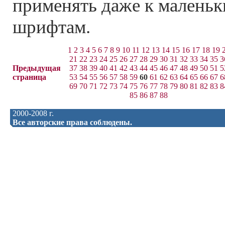
применять даже к маленьк
шрифтам.
1
2
3
4
5
6
7
8
9
10
11
12
13
14
15
16
17
18
19
21
22
23
24
25
26
27
28
29
30
31
32
33
34
35
3
Предыдущая
37
38
39
40
41
42
43
44
45
46
47
48
49
50
51
5
страница
53
54
55
56
57
58
59
60
61
62
63
64
65
66
67
6
69
70
71
72
73
74
75
76
77
78
79
80
81
82
83
8
85
86
87
88
2000-2008 г.
Все авторские права соблюдены.