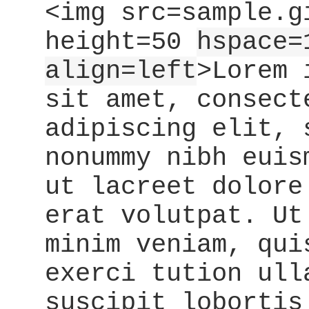
<img src=sample.g
height=50
hspace=
align=left
>Lorem 
sit amet, consect
adipiscing elit, 
nonummy nibh euis
ut lacreet dolore
erat volutpat. Ut
minim veniam, qui
exerci tution ull
suscipit lobortis