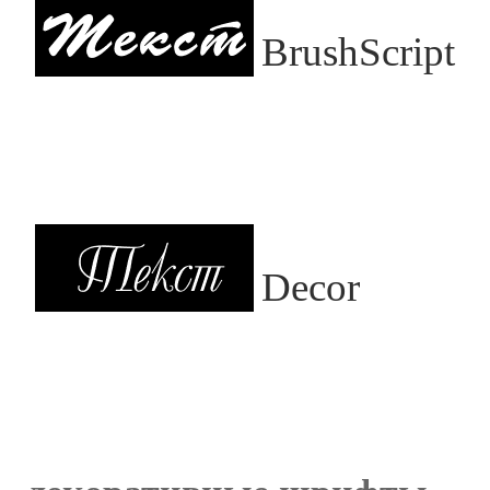
BrushScript
Decor