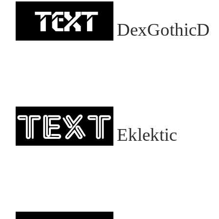
DexGothicD
Eklektic