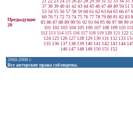
21
22
23
24
25
26
27
28
29
30
31
32
33
34
35
37
38
39
40
41
42
43
44
45
46
47
48
49
50
51
53
54
55
56
57
58
59
60
61
62
63
64
65
66
67
69
70
71
72
73
74
75
76
77
78
79
80
81
82
83
Предыдущие
85
86
87
88
89
90
91
92
93
94
95
96
97
98
99
1
20
101
102
103
104
105
106
107
108
109
110
11
112
113
114
115
116
117
118
119
120
121
122
1
124
125
126
127
128
129
130
131
132
133
13
135
136
137
138
139
140
141
142
143
144
14
146
147
148
149
150
151
152
2000-2008 г.
Все авторские права соблюдены.