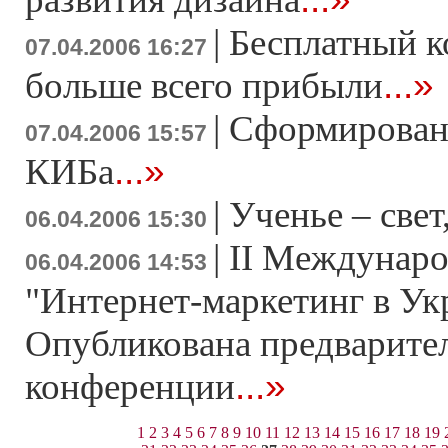
|
Бесплатный к
07.04.2006 16:27
...»
больше всего прибыли
|
Сформирован
07.04.2006 15:57
...»
КИБа
|
Ученье – свет
06.04.2006 15:30
|
II Междунаро
06.04.2006 14:53
"Интернет-маркетинг в Ук
Опубликована предварите
...»
конференции
1
2
3
4
5
6
7
8
9
10
11
12
13
14
15
16
17
18
19