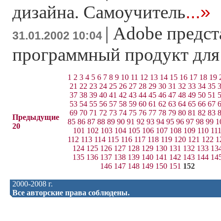
...»
дизайна. Самоучитель
|
Adobe предст
31.01.2002 10:04
программный продукт для
1
2
3
4
5
6
7
8
9
10
11
12
13
14
15
16
17
18
19
21
22
23
24
25
26
27
28
29
30
31
32
33
34
35
37
38
39
40
41
42
43
44
45
46
47
48
49
50
51
53
54
55
56
57
58
59
60
61
62
63
64
65
66
67
69
70
71
72
73
74
75
76
77
78
79
80
81
82
83
Предыдущие
85
86
87
88
89
90
91
92
93
94
95
96
97
98
99
1
20
101
102
103
104
105
106
107
108
109
110
11
112
113
114
115
116
117
118
119
120
121
122
1
124
125
126
127
128
129
130
131
132
133
13
135
136
137
138
139
140
141
142
143
144
14
146
147
148
149
150
151
152
2000-2008 г.
Все авторские права соблюдены.