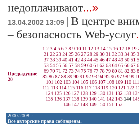
...»
недоплачивают
|
В центре вни
13.04.2002 13:09
– безопасность Web-услуг
1
2
3
4
5
6
7
8
9
10
11
12
13
14
15
16
17
18
19
21
22
23
24
25
26
27
28
29
30
31
32
33
34
35
37
38
39
40
41
42
43
44
45
46
47
48
49
50
51
53
54
55
56
57
58
59
60
61
62
63
64
65
66
67
69
70
71
72
73
74
75
76
77
78
79
80
81
82
83
Предыдущие
85
86
87
88
89
90
91
92
93
94
95
96
97
98
99
1
20
101
102
103
104
105
106
107
108
109
110
11
112
113
114
115
116
117
118
119
120
121
122
1
124
125
126
127
128
129
130
131
132
133
13
135
136
137
138
139
140
141
142
143
144
14
146
147
148
149
150
151
152
2000-2008 г.
Все авторские права соблюдены.