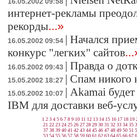
16.05.2002 09:58
интернет-рекламы преодол
...»
рекорды
|
Начался прие
16.05.2002 09:54
...
конкурс "легких" сайтов
|
Правда о дот
16.05.2002 09:43
|
Спам никого 
15.05.2002 18:27
|
Akamai будет
15.05.2002 10:07
IBM для доставки веб-услу
1
2
3
4
5
6
7
8
9
10
11
12
13
14
15
16
17
18
19
21
22
23
24
25
26
27
28
29
30
31
32
33
34
35
37
38
39
40
41
42
43
44
45
46
47
48
49
50
51
53
54
55
56
57
58
59
60
61
62
63
64
65
66
67