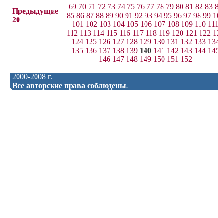
69
70
71
72
73
74
75
76
77
78
79
80
81
82
83
Предыдущие
85
86
87
88
89
90
91
92
93
94
95
96
97
98
99
1
20
101
102
103
104
105
106
107
108
109
110
11
112
113
114
115
116
117
118
119
120
121
122
1
124
125
126
127
128
129
130
131
132
133
13
135
136
137
138
139
140
141
142
143
144
14
146
147
148
149
150
151
152
2000-2008 г.
Все авторские права соблюдены.