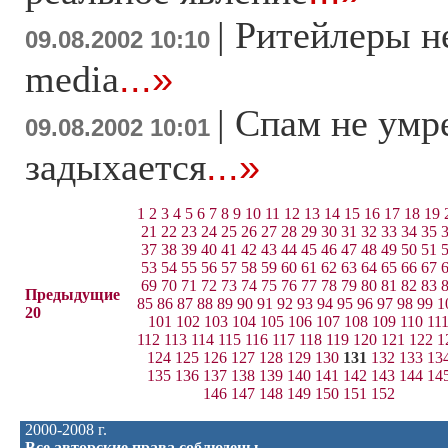
|
Ритейлеры не
09.08.2002 10:10
media
...»
|
Спам не умре
09.08.2002 10:01
задыхается
...»
1
2
3
4
5
6
7
8
9
10
11
12
13
14
15
16
17
18
19
21
22
23
24
25
26
27
28
29
30
31
32
33
34
35
37
38
39
40
41
42
43
44
45
46
47
48
49
50
51
53
54
55
56
57
58
59
60
61
62
63
64
65
66
67
69
70
71
72
73
74
75
76
77
78
79
80
81
82
83
Предыдущие
85
86
87
88
89
90
91
92
93
94
95
96
97
98
99
1
20
101
102
103
104
105
106
107
108
109
110
11
112
113
114
115
116
117
118
119
120
121
122
1
124
125
126
127
128
129
130
131
132
133
13
135
136
137
138
139
140
141
142
143
144
14
146
147
148
149
150
151
152
2000-2008 г.
Все авторские права соблюдены.