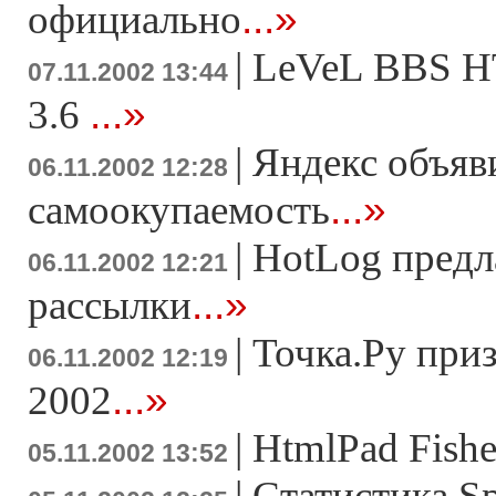
...»
официально
|
LeVeL BBS HT
07.11.2002 13:44
...»
3.6
|
Яндекс объяв
06.11.2002 12:28
...»
самоокупаемость
|
HotLog предл
06.11.2002 12:21
...»
рассылки
|
Точка.Ру при
06.11.2002 12:19
...»
2002
|
HtmlPad Fish
05.11.2002 13:52
|
Статистика S