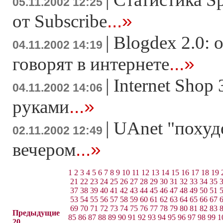
05.11.2002 12:25
...»
от Subscribe
|
Blogdex 2.0: 
04.11.2002 14:19
...»
говорят в интернете
|
Internet Shop
04.11.2002 14:06
...»
руками
|
UAnet "похуд
02.11.2002 12:49
...»
вечером
1
2
3
4
5
6
7
8
9
10
11
12
13
14
15
16
17
18
19
21
22
23
24
25
26
27
28
29
30
31
32
33
34
35
37
38
39
40
41
42
43
44
45
46
47
48
49
50
51
53
54
55
56
57
58
59
60
61
62
63
64
65
66
67
69
70
71
72
73
74
75
76
77
78
79
80
81
82
83
Предыдущие
85
86
87
88
89
90
91
92
93
94
95
96
97
98
99
1
20