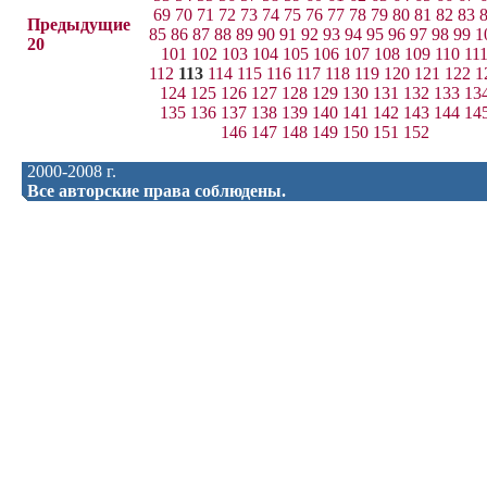
69
70
71
72
73
74
75
76
77
78
79
80
81
82
83
Предыдущие
85
86
87
88
89
90
91
92
93
94
95
96
97
98
99
1
20
101
102
103
104
105
106
107
108
109
110
11
112
113
114
115
116
117
118
119
120
121
122
1
124
125
126
127
128
129
130
131
132
133
13
135
136
137
138
139
140
141
142
143
144
14
146
147
148
149
150
151
152
2000-2008 г.
Все авторские права соблюдены.