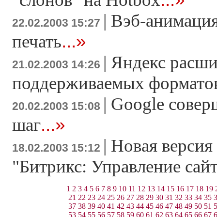
|
Вэб-анимация
22.02.2003 15:27
...»
печать
|
Яндекс расши
21.02.2003 14:26
поддерживаемых формато
|
Google совер
20.02.2003 15:08
...»
шаг
|
Новая версия
18.02.2003 15:12
"Битрикс: Управление сайт
1
2
3
4
5
6
7
8
9
10
11
12
13
14
15
16
17
18
19
21
22
23
24
25
26
27
28
29
30
31
32
33
34
35
37
38
39
40
41
42
43
44
45
46
47
48
49
50
51
53
54
55
56
57
58
59
60
61
62
63
64
65
66
67