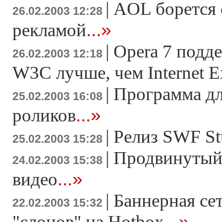
|
AOL борется 
26.02.2003 12:28
...»
рекламой
|
Opera 7 подд
26.02.2003 12:18
W3C лучше, чем Internet E
|
Программа дл
25.02.2003 16:08
...»
роликов
|
Релиз SWF St
25.02.2003 15:28
|
Продвинутый
24.02.2003 15:38
...»
видео
|
Баннерная се
22.02.2003 15:32
...»
"слонов" на Hotbox