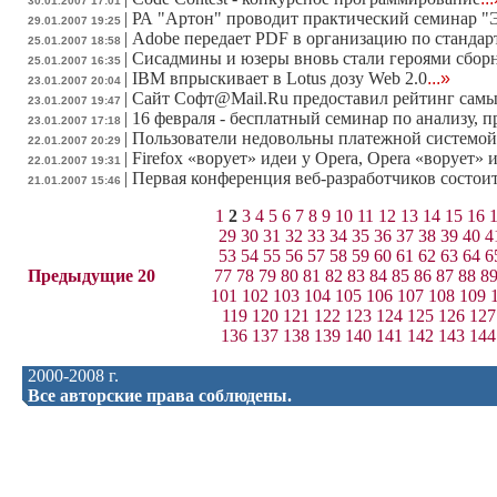
30.01.2007 17:01
|
РА "Артон" проводит практический семинар "
29.01.2007 19:25
|
Adobe передает PDF в организацию по стандар
25.01.2007 18:58
|
Сисадмины и юзеры вновь стали героями сбор
25.01.2007 16:35
|
IBM впрыскивает в Lotus дозу Web 2.0
...»
23.01.2007 20:04
|
Сайт Софт@Mail.Ru предоставил рейтинг самы
23.01.2007 19:47
|
16 февраля - бесплатный семинар по анализу,
23.01.2007 17:18
|
Пользователи недовольны платежной системой
22.01.2007 20:29
|
Firefox «ворует» идеи у Opera, Opera «ворует» и
22.01.2007 19:31
|
Первая конференция веб-разработчиков состоит
21.01.2007 15:46
1
2
3
4
5
6
7
8
9
10
11
12
13
14
15
16
29
30
31
32
33
34
35
36
37
38
39
40
4
53
54
55
56
57
58
59
60
61
62
63
64
6
Предыдущие 20
77
78
79
80
81
82
83
84
85
86
87
88
8
101
102
103
104
105
106
107
108
109
119
120
121
122
123
124
125
126
127
136
137
138
139
140
141
142
143
144
2000-2008 г.
Все авторские права соблюдены.