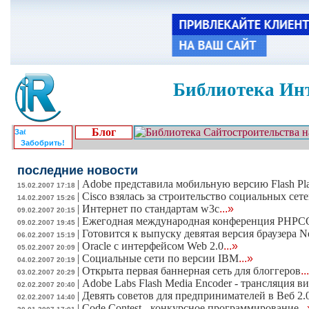
Библиотека Инт
Блог
Забобрить!
последние новости
|
Adobe представила мобильную версию Flash Pl
15.02.2007 17:18
|
Cisco взялась за строительство социальных сет
14.02.2007 15:26
|
Интернет по стандартам w3c
...»
09.02.2007 20:15
|
Ежегодная международная конференция PHPCO
09.02.2007 19:45
|
Готовится к выпуску девятая версия браузера N
06.02.2007 15:19
|
Oracle с интерфейсом Web 2.0
...»
05.02.2007 20:09
|
Социальные сети по версии IBM
...»
04.02.2007 20:19
|
Открыта первая баннерная сеть для блоггеров
..
03.02.2007 20:29
|
Adobe Labs Flash Media Encoder - трансляция 
02.02.2007 20:40
|
Девять советов для предпринимателей в Веб 2.
02.02.2007 14:40
|
Code Contest - конкурсное программирование
..