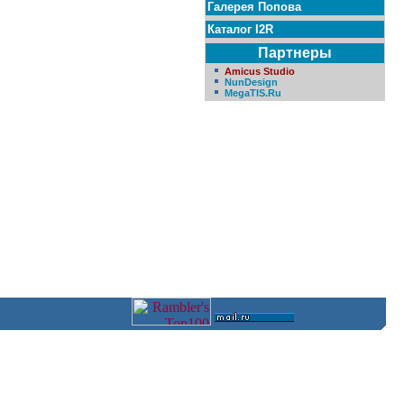
Галерея Попова
Каталог I2R
Партнеры
Amicus Studio
NunDesign
MegaTIS.Ru