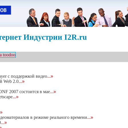
ернет Индустрии I2R.ru
ayer c поддержкой видео
...»
ей Web 2.0
...»
NF 2007 состоится в мае
...»
etscape
...»
.»
видеоматериалов в режиме реального времени
...»
0
...»
.»