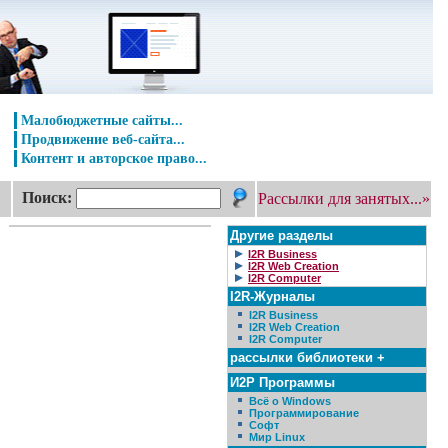
Малобюджетные сайты...
Продвижение веб-сайта...
Контент и авторское право...
Поиск:
Рассылки для занятых...»
Другие разделы
I2R Business
I2R Web Creation
I2R Computer
I2R-Журналы
I2R Business
I2R Web Creation
I2R Computer
рассылки библиотеки +
И2Р Программы
Всё о Windows
Программирование
Софт
Мир Linux