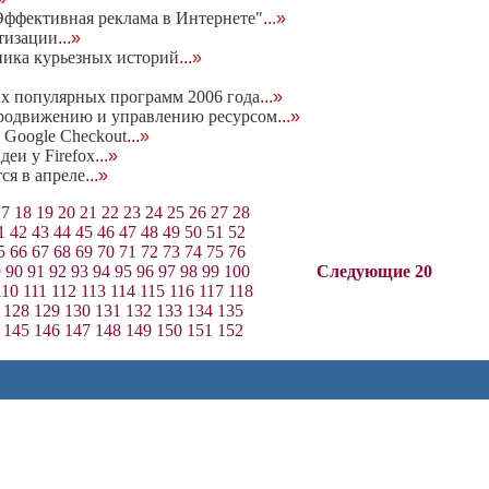
Эффективная реклама в Интернете"
...»
тизации
...»
ника курьезных историй
...»
х популярных программ 2006 года
...»
 продвижению и управлению ресурсом
...»
 Google Checkout
...»
деи у Firefox
...»
ся в апреле
...»
17
18
19
20
21
22
23
24
25
26
27
28
1
42
43
44
45
46
47
48
49
50
51
52
5
66
67
68
69
70
71
72
73
74
75
76
9
90
91
92
93
94
95
96
97
98
99
100
Следующие 20
110
111
112
113
114
115
116
117
118
128
129
130
131
132
133
134
135
145
146
147
148
149
150
151
152