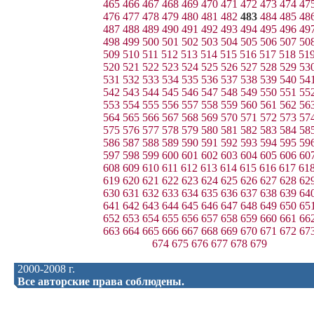
465
466
467
468
469
470
471
472
473
474
47
476
477
478
479
480
481
482
483
484
485
48
487
488
489
490
491
492
493
494
495
496
49
498
499
500
501
502
503
504
505
506
507
50
509
510
511
512
513
514
515
516
517
518
51
520
521
522
523
524
525
526
527
528
529
53
531
532
533
534
535
536
537
538
539
540
54
542
543
544
545
546
547
548
549
550
551
55
553
554
555
556
557
558
559
560
561
562
56
564
565
566
567
568
569
570
571
572
573
57
575
576
577
578
579
580
581
582
583
584
58
586
587
588
589
590
591
592
593
594
595
59
597
598
599
600
601
602
603
604
605
606
60
608
609
610
611
612
613
614
615
616
617
61
619
620
621
622
623
624
625
626
627
628
62
630
631
632
633
634
635
636
637
638
639
64
641
642
643
644
645
646
647
648
649
650
65
652
653
654
655
656
657
658
659
660
661
66
663
664
665
666
667
668
669
670
671
672
67
674
675
676
677
678
679
2000-2008 г.
Все авторские права соблюдены.