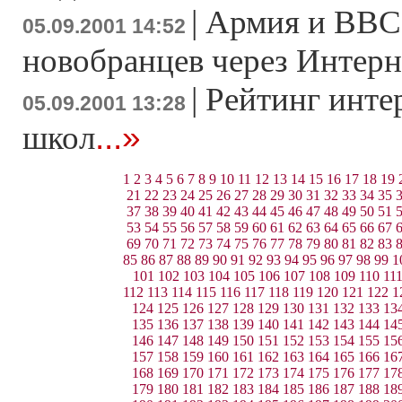
|
Армия и ВВ
05.09.2001 14:52
новобранцев через Интерн
|
Рейтинг инте
05.09.2001 13:28
...»
школ
1
2
3
4
5
6
7
8
9
10
11
12
13
14
15
16
17
18
19
21
22
23
24
25
26
27
28
29
30
31
32
33
34
35
37
38
39
40
41
42
43
44
45
46
47
48
49
50
51
53
54
55
56
57
58
59
60
61
62
63
64
65
66
67
69
70
71
72
73
74
75
76
77
78
79
80
81
82
83
85
86
87
88
89
90
91
92
93
94
95
96
97
98
99
1
101
102
103
104
105
106
107
108
109
110
11
112
113
114
115
116
117
118
119
120
121
122
1
124
125
126
127
128
129
130
131
132
133
13
135
136
137
138
139
140
141
142
143
144
14
146
147
148
149
150
151
152
153
154
155
15
157
158
159
160
161
162
163
164
165
166
16
168
169
170
171
172
173
174
175
176
177
17
179
180
181
182
183
184
185
186
187
188
18