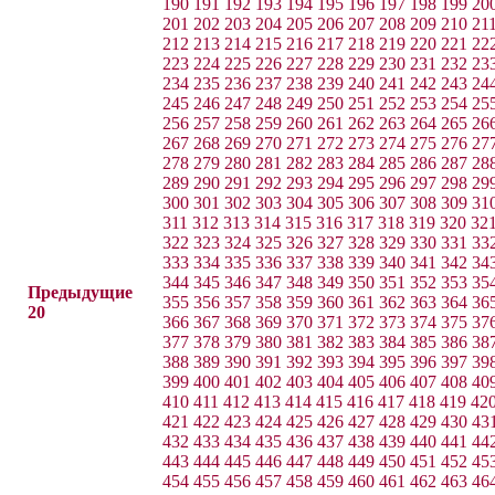
190
191
192
193
194
195
196
197
198
199
20
201
202
203
204
205
206
207
208
209
210
21
212
213
214
215
216
217
218
219
220
221
22
223
224
225
226
227
228
229
230
231
232
23
234
235
236
237
238
239
240
241
242
243
24
245
246
247
248
249
250
251
252
253
254
25
256
257
258
259
260
261
262
263
264
265
26
267
268
269
270
271
272
273
274
275
276
27
278
279
280
281
282
283
284
285
286
287
28
289
290
291
292
293
294
295
296
297
298
29
300
301
302
303
304
305
306
307
308
309
31
311
312
313
314
315
316
317
318
319
320
32
322
323
324
325
326
327
328
329
330
331
33
333
334
335
336
337
338
339
340
341
342
34
344
345
346
347
348
349
350
351
352
353
35
Предыдущие
355
356
357
358
359
360
361
362
363
364
36
20
366
367
368
369
370
371
372
373
374
375
37
377
378
379
380
381
382
383
384
385
386
38
388
389
390
391
392
393
394
395
396
397
39
399
400
401
402
403
404
405
406
407
408
40
410
411
412
413
414
415
416
417
418
419
42
421
422
423
424
425
426
427
428
429
430
43
432
433
434
435
436
437
438
439
440
441
44
443
444
445
446
447
448
449
450
451
452
45
454
455
456
457
458
459
460
461
462
463
46