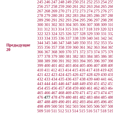
245
246
247
248
249
250
251
252
253
254
25
256
257
258
259
260
261
262
263
264
265
26
267
268
269
270
271
272
273
274
275
276
27
278
279
280
281
282
283
284
285
286
287
28
289
290
291
292
293
294
295
296
297
298
29
300
301
302
303
304
305
306
307
308
309
31
311
312
313
314
315
316
317
318
319
320
32
322
323
324
325
326
327
328
329
330
331
33
333
334
335
336
337
338
339
340
341
342
34
344
345
346
347
348
349
350
351
352
353
35
Предыдущие
355
356
357
358
359
360
361
362
363
364
36
20
366
367
368
369
370
371
372
373
374
375
37
377
378
379
380
381
382
383
384
385
386
38
388
389
390
391
392
393
394
395
396
397
39
399
400
401
402
403
404
405
406
407
408
40
410
411
412
413
414
415
416
417
418
419
42
421
422
423
424
425
426
427
428
429
430
43
432
433
434
435
436
437
438
439
440
441
44
443
444
445
446
447
448
449
450
451
452
45
454
455
456
457
458
459
460
461
462
463
46
465
466
467
468
469
470
471
472
473
474
47
476
477
478
479
480
481
482
483
484
485
48
487
488
489
490
491
492
493
494
495
496
49
498
499
500
501
502
503
504
505
506
507
50
509
510
511
512
513
514
515
516
517
518
51