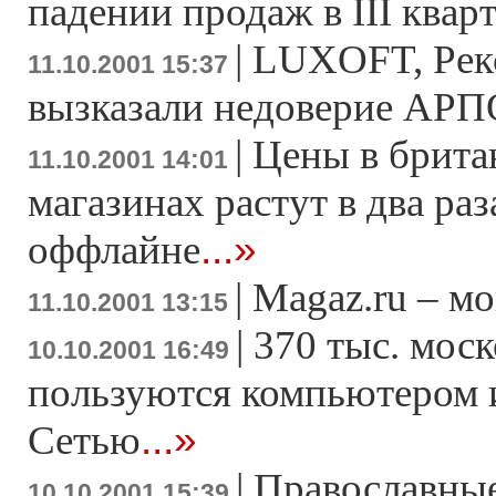
падении продаж в III квар
|
LUXOFT, Рекс
11.10.2001 15:37
вызказали недоверие АРП
|
Цены в брита
11.10.2001 14:01
магазинах растут в два раз
...»
оффлайне
|
Magaz.ru – м
11.10.2001 13:15
|
370 тыс. мос
10.10.2001 16:49
пользуются компьютером и
...»
Сетью
|
Православные
10.10.2001 15:39