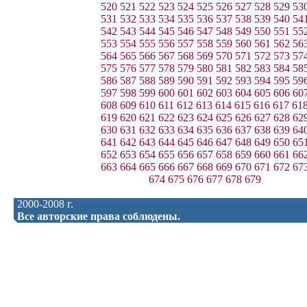
520
521
522
523
524
525
526
527
528
529
53
531
532
533
534
535
536
537
538
539
540
54
542
543
544
545
546
547
548
549
550
551
55
553
554
555
556
557
558
559
560
561
562
56
564
565
566
567
568
569
570
571
572
573
57
575
576
577
578
579
580
581
582
583
584
58
586
587
588
589
590
591
592
593
594
595
59
597
598
599
600
601
602
603
604
605
606
60
608
609
610
611
612
613
614
615
616
617
61
619
620
621
622
623
624
625
626
627
628
62
630
631
632
633
634
635
636
637
638
639
64
641
642
643
644
645
646
647
648
649
650
65
652
653
654
655
656
657
658
659
660
661
66
663
664
665
666
667
668
669
670
671
672
67
674
675
676
677
678
679
2000-2008 г.
Все авторские права соблюдены.