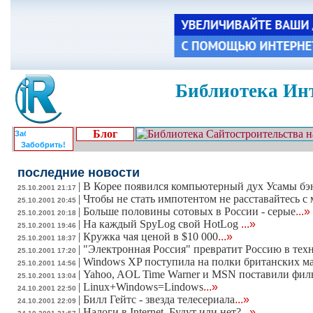
Библиотека Инт
Блог
Забобрить!
последние новости
|
В Корее появился компьютерный дух Усамы бэ
25.10.2001 21:17
|
Чтобы не стать импотентом не расставайтесь 
25.10.2001 20:45
|
Больше половины сотовых в России - серые
...»
25.10.2001 20:18
|
На каждый SpyLog свой HotLog
...»
25.10.2001 19:46
|
Кружка чая ценой в $10 000
...»
25.10.2001 18:37
|
"Электронная Россия" превратит Россию в тех
25.10.2001 17:20
|
Windows XP поступила на полки британских м
25.10.2001 14:56
|
Yahoo, AOL Time Warner и MSN поставили филь
25.10.2001 13:04
|
Linux+Windows=Lindows
...»
24.10.2001 22:50
|
Билл Гейтс - звезда телесериала
...»
24.10.2001 22:09
|
Налоги в Internet. Будут или нет?
...»