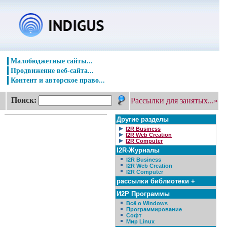
Малобюджетные сайты...
Продвижение веб-сайта...
Контент и авторское право...
Поиск:
Рассылки для занятых...»
Другие разделы
I2R Business
I2R Web Creation
I2R Computer
I2R-Журналы
I2R Business
I2R Web Creation
I2R Computer
рассылки библиотеки +
И2Р Программы
Всё о Windows
Программирование
Софт
Мир Linux