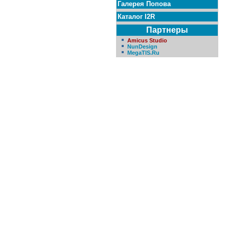
Галерея Попова
Каталог I2R
Партнеры
Amicus Studio
NunDesign
MegaTIS.Ru