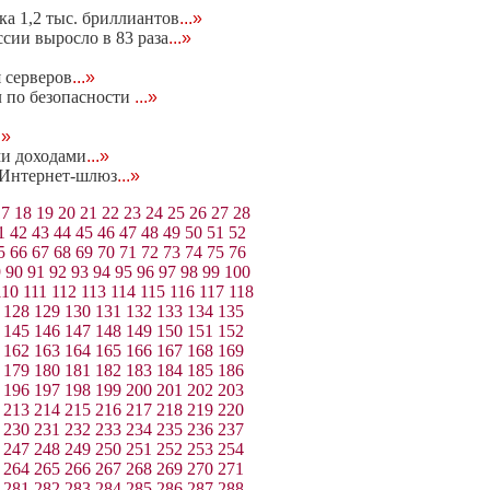
а 1,2 тыс. бриллиантов
...»
ссии выросло в 83 раза
...»
 серверов
...»
л по безопасности
...»
.»
ми доходами
...»
 Интернет-шлюз
...»
17
18
19
20
21
22
23
24
25
26
27
28
1
42
43
44
45
46
47
48
49
50
51
52
5
66
67
68
69
70
71
72
73
74
75
76
9
90
91
92
93
94
95
96
97
98
99
100
110
111
112
113
114
115
116
117
118
128
129
130
131
132
133
134
135
145
146
147
148
149
150
151
152
162
163
164
165
166
167
168
169
179
180
181
182
183
184
185
186
196
197
198
199
200
201
202
203
213
214
215
216
217
218
219
220
230
231
232
233
234
235
236
237
247
248
249
250
251
252
253
254
264
265
266
267
268
269
270
271
281
282
283
284
285
286
287
288