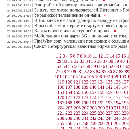
24.10.2001 21:57
|
Австрийский ювелир покрыл корпус мобильник
24.10.2001 19:14
|
За пять лет число пользователей Интернет в Ро
24.10.2001 18:23
|
Украинское телевидение он-лайн
...»
24.10.2001 17:07
|
В Вильнюсе начался турнир по выводу из строя
24.10.2001 13:16
|
В российском интернете стартует новый порта
23.10.2001 22:40
|
Карты e-port стали доступней и проще
...»
23.10.2001 18:33
|
Мобильники стандарта 3G с порно-контентом
..
23.10.2001 17:35
|
FindWhat.com: маленький поисковик с больши
23.10.2001 16:44
|
Санкт-Петербургская валютная биржа открыла
23.10.2001 16:11
1
2
3
4
5
6
7
8
9
10
11
12
13
14
15
16
29
30
31
32
33
34
35
36
37
38
39
40
4
53
54
55
56
57
58
59
60
61
62
63
64
6
77
78
79
80
81
82
83
84
85
86
87
88
8
101
102
103
104
105
106
107
108
109
119
120
121
122
123
124
125
126
127
136
137
138
139
140
141
142
143
144
153
154
155
156
157
158
159
160
161
170
171
172
173
174
175
176
177
178
187
188
189
190
191
192
193
194
195
204
205
206
207
208
209
210
211
212
221
222
223
224
225
226
227
228
229
238
239
240
241
242
243
244
245
246
255
256
257
258
259
260
261
262
263
272
273
274
275
276
277
278
279
280