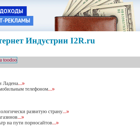
ернет Индустрии I2R.ru
н Ладена
...»
с мобильным телефоном
...»
нологически развитую страну
...»
агазинов
...»
тр на пути порносайтов
...»