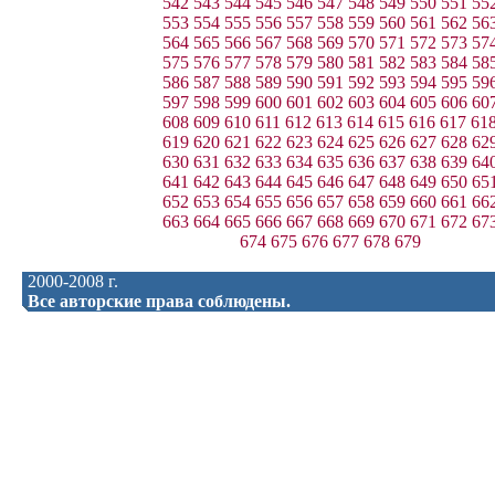
542
543
544
545
546
547
548
549
550
551
55
553
554
555
556
557
558
559
560
561
562
56
564
565
566
567
568
569
570
571
572
573
57
575
576
577
578
579
580
581
582
583
584
58
586
587
588
589
590
591
592
593
594
595
59
597
598
599
600
601
602
603
604
605
606
60
608
609
610
611
612
613
614
615
616
617
61
619
620
621
622
623
624
625
626
627
628
62
630
631
632
633
634
635
636
637
638
639
64
641
642
643
644
645
646
647
648
649
650
65
652
653
654
655
656
657
658
659
660
661
66
663
664
665
666
667
668
669
670
671
672
67
674
675
676
677
678
679
2000-2008 г.
Все авторские права соблюдены.