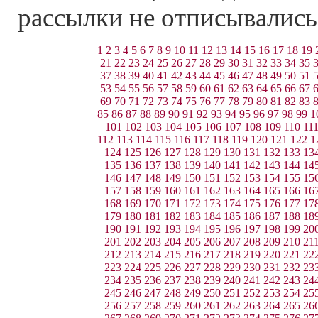
рассылки не отписывались
1
2
3
4
5
6
7
8
9
10
11
12
13
14
15
16
17
18
19
21
22
23
24
25
26
27
28
29
30
31
32
33
34
35
37
38
39
40
41
42
43
44
45
46
47
48
49
50
51
53
54
55
56
57
58
59
60
61
62
63
64
65
66
67
69
70
71
72
73
74
75
76
77
78
79
80
81
82
83
85
86
87
88
89
90
91
92
93
94
95
96
97
98
99
1
101
102
103
104
105
106
107
108
109
110
11
112
113
114
115
116
117
118
119
120
121
122
1
124
125
126
127
128
129
130
131
132
133
13
135
136
137
138
139
140
141
142
143
144
14
146
147
148
149
150
151
152
153
154
155
15
157
158
159
160
161
162
163
164
165
166
16
168
169
170
171
172
173
174
175
176
177
17
179
180
181
182
183
184
185
186
187
188
18
190
191
192
193
194
195
196
197
198
199
20
201
202
203
204
205
206
207
208
209
210
21
212
213
214
215
216
217
218
219
220
221
22
223
224
225
226
227
228
229
230
231
232
23
234
235
236
237
238
239
240
241
242
243
24
245
246
247
248
249
250
251
252
253
254
25
256
257
258
259
260
261
262
263
264
265
26