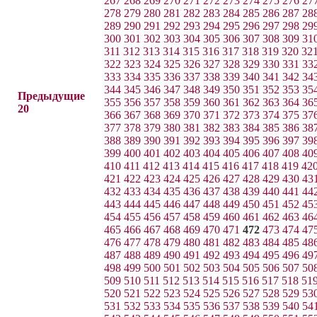
267
268
269
270
271
272
273
274
275
276
27
278
279
280
281
282
283
284
285
286
287
28
289
290
291
292
293
294
295
296
297
298
29
300
301
302
303
304
305
306
307
308
309
31
311
312
313
314
315
316
317
318
319
320
32
322
323
324
325
326
327
328
329
330
331
33
333
334
335
336
337
338
339
340
341
342
34
344
345
346
347
348
349
350
351
352
353
35
Предыдущие
355
356
357
358
359
360
361
362
363
364
36
20
366
367
368
369
370
371
372
373
374
375
37
377
378
379
380
381
382
383
384
385
386
38
388
389
390
391
392
393
394
395
396
397
39
399
400
401
402
403
404
405
406
407
408
40
410
411
412
413
414
415
416
417
418
419
42
421
422
423
424
425
426
427
428
429
430
43
432
433
434
435
436
437
438
439
440
441
44
443
444
445
446
447
448
449
450
451
452
45
454
455
456
457
458
459
460
461
462
463
46
465
466
467
468
469
470
471
472
473
474
47
476
477
478
479
480
481
482
483
484
485
48
487
488
489
490
491
492
493
494
495
496
49
498
499
500
501
502
503
504
505
506
507
50
509
510
511
512
513
514
515
516
517
518
51
520
521
522
523
524
525
526
527
528
529
53
531
532
533
534
535
536
537
538
539
540
54