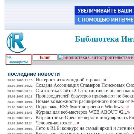
Библиотека Инт
Блог
Забобрить!
последние новости
|
Интернет из командной строки
...»
28.06.2005 21:15
|
Создана Ассоциация Спамеров Поисковых Сис
28.06.2005 20:22
|
Статистика Сайта 2.1: статистика и анализ ваш
28.06.2005 20:16
|
Производителей браузеров призывают не блоки
25.06.2005 15:18
|
Новые возможности расширенного поиска от 
25.06.2005 15:04
|
Поддержка RSS будет встроена в Windows
...»
25.06.2005 14:55
|
Журнал для веб-мастеров WEB ABOUT #2
...»
25.06.2005 14:45
|
Разработчики Opera не верят в популярность Fi
23.06.2005 18:17
|
Человек-контекст
...»
23.06.2005 15:24
|
Лето в RLE: конкурс на самый яркий и летний
22.06.2005 19:54
|
Кросс-реклама может оказаться эффективной
...