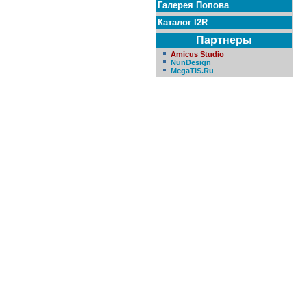
Галерея Попова
Каталог I2R
Партнеры
Amicus Studio
NunDesign
MegaTIS.Ru