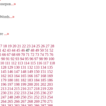
аннеров
...»
dWords
...»
йте
...»
17
18
19
20
21
22
23
24
25
26
27
28
1
42
43
44
45
46
47
48
49
50
51
52
5
66
67
68
69
70
71
72
73
74
75
76
9
90
91
92
93
94
95
96
97
98
99
100
110
111
112
113
114
115
116
117
118
128
129
130
131
132
133
134
135
145
146
147
148
149
150
151
152
162
163
164
165
166
167
168
169
179
180
181
182
183
184
185
186
196
197
198
199
200
201
202
203
213
214
215
216
217
218
219
220
230
231
232
233
234
235
236
237
247
248
249
250
251
252
253
254
264
265
266
267
268
269
270
271
281
282
283
284
285
286
287
288