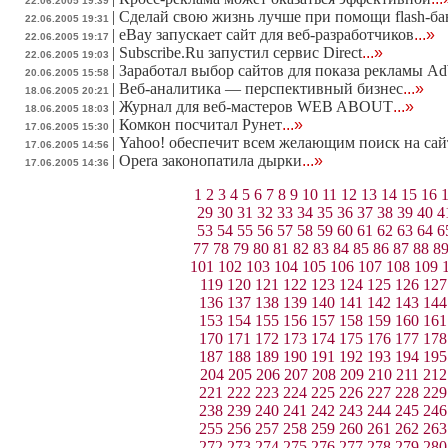
22.06.2005 19:39
|
Сделай свою жизнь лучше при помощи flash-б
22.06.2005 19:31
|
eBay запускает сайт для веб-разработчиков
...»
22.06.2005 19:17
|
Subscribe.Ru запустил сервис Direct
...»
22.06.2005 19:03
|
Заработал выбор сайтов для показа рекламы A
20.06.2005 15:58
|
Веб-аналитика — перспективный бизнес
...»
18.06.2005 20:21
|
Журнал для веб-мастеров WEB ABOUT
...»
18.06.2005 18:03
|
Комкон посчитал Рунет
...»
17.06.2005 15:30
|
Yahoo! обеспечит всем желающим поиск на са
17.06.2005 14:56
|
Opera законопатила дырки
...»
17.06.2005 14:36
1
2
3
4
5
6
7
8
9
10
11
12
13
14
15
16
29
30
31
32
33
34
35
36
37
38
39
40
4
53
54
55
56
57
58
59
60
61
62
63
64
6
77
78
79
80
81
82
83
84
85
86
87
88
8
101
102
103
104
105
106
107
108
109
119
120
121
122
123
124
125
126
127
136
137
138
139
140
141
142
143
144
153
154
155
156
157
158
159
160
161
170
171
172
173
174
175
176
177
178
187
188
189
190
191
192
193
194
195
204
205
206
207
208
209
210
211
212
221
222
223
224
225
226
227
228
229
238
239
240
241
242
243
244
245
246
255
256
257
258
259
260
261
262
263
272
273
274
275
276
277
278
279
280