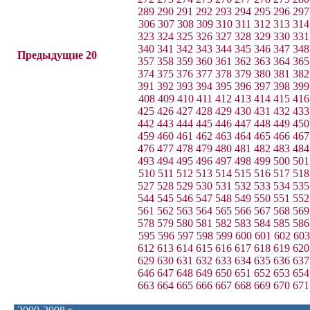
289
290
291
292
293
294
295
296
297
306
307
308
309
310
311
312
313
314
323
324
325
326
327
328
329
330
331
340
341
342
343
344
345
346
347
348
Предыдущие 20
357
358
359
360
361
362
363
364
365
374
375
376
377
378
379
380
381
382
391
392
393
394
395
396
397
398
399
408
409
410
411
412
413
414
415
416
425
426
427
428
429
430
431
432
433
442
443
444
445
446
447
448
449
450
459
460
461
462
463
464
465
466
467
476
477
478
479
480
481
482
483
484
493
494
495
496
497
498
499
500
501
510
511
512
513
514
515
516
517
518
527
528
529
530
531
532
533
534
535
544
545
546
547
548
549
550
551
552
561
562
563
564
565
566
567
568
569
578
579
580
581
582
583
584
585
586
595
596
597
598
599
600
601
602
603
612
613
614
615
616
617
618
619
620
629
630
631
632
633
634
635
636
637
646
647
648
649
650
651
652
653
654
663
664
665
666
667
668
669
670
671