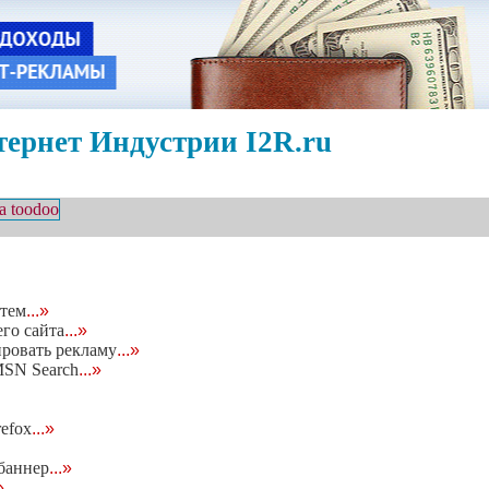
ернет Индустрии I2R.ru
тем
...»
его сайта
...»
ровать рекламу
...»
MSN Search
...»
refox
...»
 баннер
...»
»