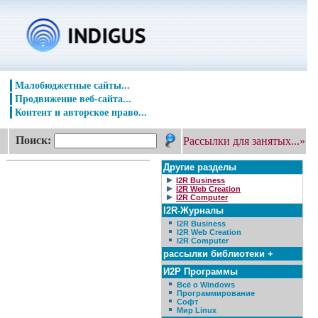
Малобюджетные сайты...
Продвижение веб-сайта...
Контент и авторское право...
Поиск:
Рассылки для занятых...»
Другие разделы
I2R Business
I2R Web Creation
I2R Computer
I2R-Журналы
I2R Business
I2R Web Creation
I2R Computer
рассылки библиотеки +
И2Р Программы
Всё о Windows
Программирование
Софт
Мир Linux