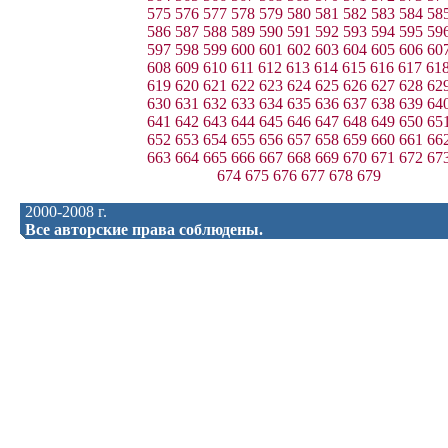
575
576
577
578
579
580
581
582
583
584
58
586
587
588
589
590
591
592
593
594
595
59
597
598
599
600
601
602
603
604
605
606
60
608
609
610
611
612
613
614
615
616
617
61
619
620
621
622
623
624
625
626
627
628
62
630
631
632
633
634
635
636
637
638
639
64
641
642
643
644
645
646
647
648
649
650
65
652
653
654
655
656
657
658
659
660
661
66
663
664
665
666
667
668
669
670
671
672
67
674
675
676
677
678
679
2000-2008 г.
Все авторские права соблюдены.