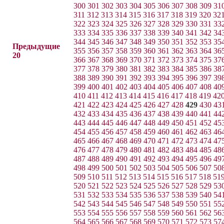
300
301
302
303
304
305
306
307
308
309
31
311
312
313
314
315
316
317
318
319
320
32
322
323
324
325
326
327
328
329
330
331
33
333
334
335
336
337
338
339
340
341
342
34
344
345
346
347
348
349
350
351
352
353
35
Предыдущие
355
356
357
358
359
360
361
362
363
364
36
20
366
367
368
369
370
371
372
373
374
375
37
377
378
379
380
381
382
383
384
385
386
38
388
389
390
391
392
393
394
395
396
397
39
399
400
401
402
403
404
405
406
407
408
40
410
411
412
413
414
415
416
417
418
419
42
421
422
423
424
425
426
427
428
429
430
43
432
433
434
435
436
437
438
439
440
441
44
443
444
445
446
447
448
449
450
451
452
45
454
455
456
457
458
459
460
461
462
463
46
465
466
467
468
469
470
471
472
473
474
47
476
477
478
479
480
481
482
483
484
485
48
487
488
489
490
491
492
493
494
495
496
49
498
499
500
501
502
503
504
505
506
507
50
509
510
511
512
513
514
515
516
517
518
51
520
521
522
523
524
525
526
527
528
529
53
531
532
533
534
535
536
537
538
539
540
54
542
543
544
545
546
547
548
549
550
551
55
553
554
555
556
557
558
559
560
561
562
56
564
565
566
567
568
569
570
571
572
573
57