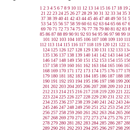
1
2
3
4
5
6
7
8
9
10
11
12
13
14
15
16
17
18
19
21
22
23
24
25
26
27
28
29
30
31
32
33
34
35
37
38
39
40
41
42
43
44
45
46
47
48
49
50
51
53
54
55
56
57
58
59
60
61
62
63
64
65
66
67
69
70
71
72
73
74
75
76
77
78
79
80
81
82
83
85
86
87
88
89
90
91
92
93
94
95
96
97
98
99
1
101
102
103
104
105
106
107
108
109
110
11
112
113
114
115
116
117
118
119
120
121
122
1
124
125
126
127
128
129
130
131
132
133
13
135
136
137
138
139
140
141
142
143
144
14
146
147
148
149
150
151
152
153
154
155
15
157
158
159
160
161
162
163
164
165
166
16
168
169
170
171
172
173
174
175
176
177
17
179
180
181
182
183
184
185
186
187
188
18
190
191
192
193
194
195
196
197
198
199
20
201
202
203
204
205
206
207
208
209
210
21
212
213
214
215
216
217
218
219
220
221
22
223
224
225
226
227
228
229
230
231
232
23
234
235
236
237
238
239
240
241
242
243
24
245
246
247
248
249
250
251
252
253
254
25
256
257
258
259
260
261
262
263
264
265
26
267
268
269
270
271
272
273
274
275
276
27
278
279
280
281
282
283
284
285
286
287
28
289
290
291
292
293
294
295
296
297
298
29