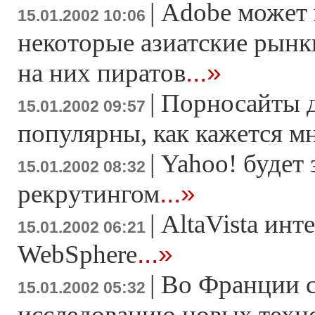
|
Adobe может
15.01.2002 10:06
некоторые азиатские рынки
...»
на них пиратов
|
Порносайты д
15.01.2002 09:57
популярны, как кажется м
|
Yahoo! будет 
15.01.2002 08:32
...»
рекрутингом
|
AltaVista инт
15.01.2002 06:21
...»
WebSphere
|
Во Франции с
15.01.2002 05:32
исследованию новых техн