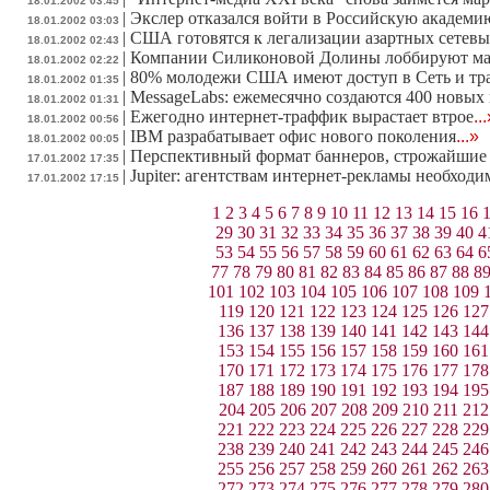
18.01.2002 03:45
|
Экслер отказался войти в Российскую академи
18.01.2002 03:03
|
США готовятся к легализации азартных сетевы
18.01.2002 02:43
|
Компании Силиконовой Долины лоббируют ма
18.01.2002 02:22
|
80% молодежи США имеют доступ в Сеть и трат
18.01.2002 01:35
|
MessageLabs: ежемесячно создаются 400 новых
18.01.2002 01:31
|
Ежегодно интернет-траффик вырастает втрое
..
18.01.2002 00:56
|
IBM разрабатывает офис нового поколения
...»
18.01.2002 00:05
|
Перспективный формат баннеров, строжайшие 
17.01.2002 17:35
|
Jupiter: агентствам интернет-рекламы необход
17.01.2002 17:15
1
2
3
4
5
6
7
8
9
10
11
12
13
14
15
16
29
30
31
32
33
34
35
36
37
38
39
40
4
53
54
55
56
57
58
59
60
61
62
63
64
6
77
78
79
80
81
82
83
84
85
86
87
88
8
101
102
103
104
105
106
107
108
109
119
120
121
122
123
124
125
126
127
136
137
138
139
140
141
142
143
144
153
154
155
156
157
158
159
160
161
170
171
172
173
174
175
176
177
178
187
188
189
190
191
192
193
194
195
204
205
206
207
208
209
210
211
212
221
222
223
224
225
226
227
228
229
238
239
240
241
242
243
244
245
246
255
256
257
258
259
260
261
262
263
272
273
274
275
276
277
278
279
280