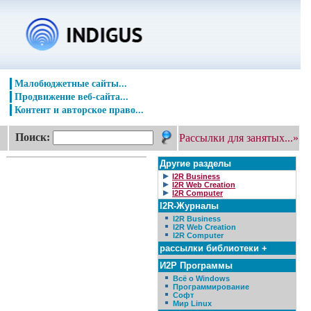
Малобюджетные сайты...
Продвижение веб-сайта...
Контент и авторское право...
Поиск:
Рассылки для занятых...»
Другие разделы
I2R Business
I2R Web Creation
I2R Computer
I2R-Журналы
I2R Business
I2R Web Creation
I2R Computer
рассылки библиотеки +
И2Р Программы
Всё о Windows
Программирование
Софт
Мир Linux