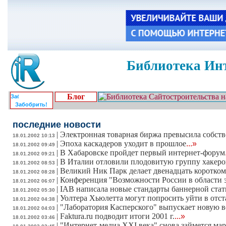
Библиотека Инт
Блог
Забобрить!
последние новости
|
Электронная товарная биржа превысила собств
18.01.2002 10:13
|
Эпоха каскадеров уходит в прошлое
...»
18.01.2002 09:49
|
В Хабаровске пройдет первый интернет-форум
18.01.2002 09:21
|
В Италии отловили плодовитую группу хакеро
18.01.2002 08:53
|
Великий Ник Парк делает двенадцать коротком
18.01.2002 08:28
|
Конференция "Возможности России в области э
18.01.2002 06:07
|
IAB написала новые стандарты баннерной ста
18.01.2002 05:30
|
Уолтера Хьюлетта могут попросить уйти в отст
18.01.2002 04:38
|
"Лаборатория Касперского" выпускает новую 
18.01.2002 04:03
|
Faktura.ru подводит итоги 2001 г.
...»
18.01.2002 03:46
|
"Интернет-медиа XXI века" снова займется ма