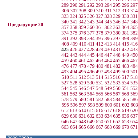
289
290
291
292
293
294
295
296
297
306
307
308
309
310
311
312
313
314
323
324
325
326
327
328
329
330
331
340
341
342
343
344
345
346
347
348
Предыдущие 20
357
358
359
360
361
362
363
364
365
374
375
376
377
378
379
380
381
382
391
392
393
394
395
396
397
398
399
408
409
410
411
412
413
414
415
416
425
426
427
428
429
430
431
432
433
442
443
444
445
446
447
448
449
450
459
460
461
462
463
464
465
466
467
476
477
478
479
480
481
482
483
484
493
494
495
496
497
498
499
500
501
510
511
512
513
514
515
516
517
518
527
528
529
530
531
532
533
534
535
544
545
546
547
548
549
550
551
552
561
562
563
564
565
566
567
568
569
578
579
580
581
582
583
584
585
586
595
596
597
598
599
600
601
602
603
612
613
614
615
616
617
618
619
620
629
630
631
632
633
634
635
636
637
646
647
648
649
650
651
652
653
654
663
664
665
666
667
668
669
670
671