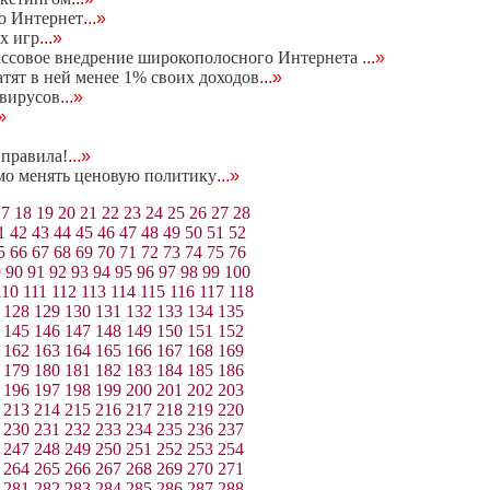
ю Интернет
...»
х игр
...»
ссовое внедрение широкополосного Интернета
...»
ят в ней менее 1% своих доходов
...»
 вирусов
...»
.»
правила!
...»
имо менять ценовую политику
...»
17
18
19
20
21
22
23
24
25
26
27
28
1
42
43
44
45
46
47
48
49
50
51
52
5
66
67
68
69
70
71
72
73
74
75
76
9
90
91
92
93
94
95
96
97
98
99
100
110
111
112
113
114
115
116
117
118
128
129
130
131
132
133
134
135
145
146
147
148
149
150
151
152
162
163
164
165
166
167
168
169
179
180
181
182
183
184
185
186
196
197
198
199
200
201
202
203
213
214
215
216
217
218
219
220
230
231
232
233
234
235
236
237
247
248
249
250
251
252
253
254
264
265
266
267
268
269
270
271
281
282
283
284
285
286
287
288