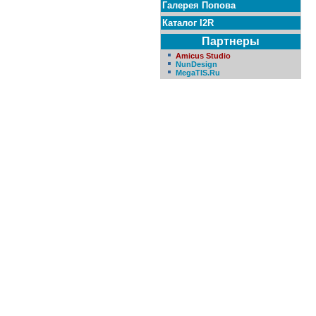
Галерея Попова
Каталог I2R
Партнеры
Amicus Studio
NunDesign
MegaTIS.Ru