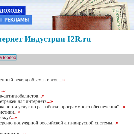
ернет Индустрии I2R.ru
енный рекорд объема торгов
...»
...»
в-антиглобалистов
...»
етражек для интернета
...»
кспорта услуг по разработке программного обеспечения"
...»
тистики
...»
авку?
...»
версию популярной российской антивирусной системы
...»
ркетингом
...»