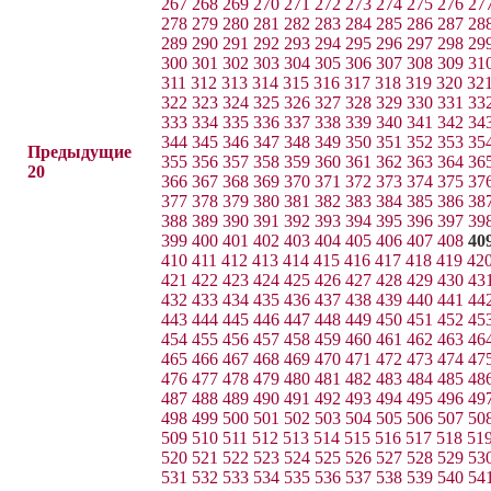
267
268
269
270
271
272
273
274
275
276
27
278
279
280
281
282
283
284
285
286
287
28
289
290
291
292
293
294
295
296
297
298
29
300
301
302
303
304
305
306
307
308
309
31
311
312
313
314
315
316
317
318
319
320
32
322
323
324
325
326
327
328
329
330
331
33
333
334
335
336
337
338
339
340
341
342
34
344
345
346
347
348
349
350
351
352
353
35
Предыдущие
355
356
357
358
359
360
361
362
363
364
36
20
366
367
368
369
370
371
372
373
374
375
37
377
378
379
380
381
382
383
384
385
386
38
388
389
390
391
392
393
394
395
396
397
39
399
400
401
402
403
404
405
406
407
408
40
410
411
412
413
414
415
416
417
418
419
42
421
422
423
424
425
426
427
428
429
430
43
432
433
434
435
436
437
438
439
440
441
44
443
444
445
446
447
448
449
450
451
452
45
454
455
456
457
458
459
460
461
462
463
46
465
466
467
468
469
470
471
472
473
474
47
476
477
478
479
480
481
482
483
484
485
48
487
488
489
490
491
492
493
494
495
496
49
498
499
500
501
502
503
504
505
506
507
50
509
510
511
512
513
514
515
516
517
518
51
520
521
522
523
524
525
526
527
528
529
53
531
532
533
534
535
536
537
538
539
540
54