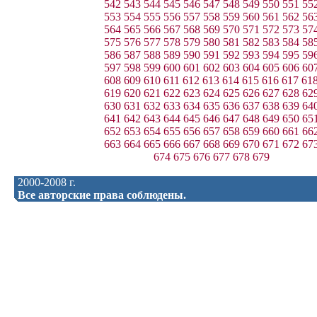
542
543
544
545
546
547
548
549
550
551
55
553
554
555
556
557
558
559
560
561
562
56
564
565
566
567
568
569
570
571
572
573
57
575
576
577
578
579
580
581
582
583
584
58
586
587
588
589
590
591
592
593
594
595
59
597
598
599
600
601
602
603
604
605
606
60
608
609
610
611
612
613
614
615
616
617
61
619
620
621
622
623
624
625
626
627
628
62
630
631
632
633
634
635
636
637
638
639
64
641
642
643
644
645
646
647
648
649
650
65
652
653
654
655
656
657
658
659
660
661
66
663
664
665
666
667
668
669
670
671
672
67
674
675
676
677
678
679
2000-2008 г.
Все авторские права соблюдены.