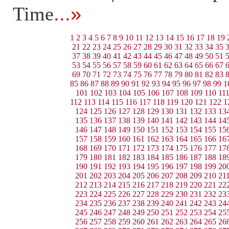
Time
...»
1
2
3
4
5
6
7
8
9
10
11
12
13
14
15
16
17
18
19
21
22
23
24
25
26
27
28
29
30
31
32
33
34
35
37
38
39
40
41
42
43
44
45
46
47
48
49
50
51
53
54
55
56
57
58
59
60
61
62
63
64
65
66
67
69
70
71
72
73
74
75
76
77
78
79
80
81
82
83
85
86
87
88
89
90
91
92
93
94
95
96
97
98
99
1
101
102
103
104
105
106
107
108
109
110
11
112
113
114
115
116
117
118
119
120
121
122
1
124
125
126
127
128
129
130
131
132
133
13
135
136
137
138
139
140
141
142
143
144
14
146
147
148
149
150
151
152
153
154
155
15
157
158
159
160
161
162
163
164
165
166
16
168
169
170
171
172
173
174
175
176
177
17
179
180
181
182
183
184
185
186
187
188
18
190
191
192
193
194
195
196
197
198
199
20
201
202
203
204
205
206
207
208
209
210
21
212
213
214
215
216
217
218
219
220
221
22
223
224
225
226
227
228
229
230
231
232
23
234
235
236
237
238
239
240
241
242
243
24
245
246
247
248
249
250
251
252
253
254
25
256
257
258
259
260
261
262
263
264
265
26