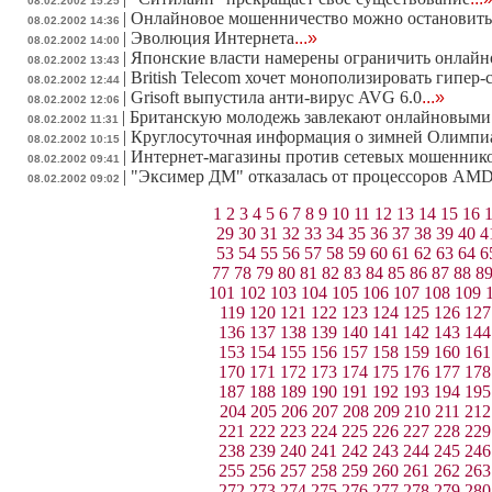
08.02.2002 15:25
|
Онлайновое мошенничество можно остановить
08.02.2002 14:36
|
Эволюция Интернета
...»
08.02.2002 14:00
|
Японские власти намерены ограничить онлай
08.02.2002 13:43
|
British Telecom хочет монополизировать гипер
08.02.2002 12:44
|
Grisoft выпустила анти-вирус AVG 6.0
...»
08.02.2002 12:06
|
Британскую молодежь завлекают онлайновыми
08.02.2002 11:31
|
Круглосуточная информация о зимней Олимпиа
08.02.2002 10:15
|
Интернет-магазины против сетевых мошенник
08.02.2002 09:41
|
"Эксимер ДМ" отказалась от процессоров AM
08.02.2002 09:02
1
2
3
4
5
6
7
8
9
10
11
12
13
14
15
16
29
30
31
32
33
34
35
36
37
38
39
40
4
53
54
55
56
57
58
59
60
61
62
63
64
6
77
78
79
80
81
82
83
84
85
86
87
88
8
101
102
103
104
105
106
107
108
109
119
120
121
122
123
124
125
126
127
136
137
138
139
140
141
142
143
144
153
154
155
156
157
158
159
160
161
170
171
172
173
174
175
176
177
178
187
188
189
190
191
192
193
194
195
204
205
206
207
208
209
210
211
212
221
222
223
224
225
226
227
228
229
238
239
240
241
242
243
244
245
246
255
256
257
258
259
260
261
262
263
272
273
274
275
276
277
278
279
280