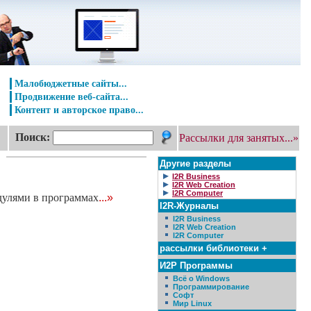
Малобюджетные сайты...
Продвижение веб-сайта...
Контент и авторское право...
Поиск:
Рассылки для занятых...»
Другие разделы
I2R Business
I2R Web Creation
I2R Computer
дулями в программах
...»
I2R-Журналы
I2R Business
I2R Web Creation
I2R Computer
рассылки библиотеки +
И2Р Программы
Всё о Windows
Программирование
Софт
Мир Linux