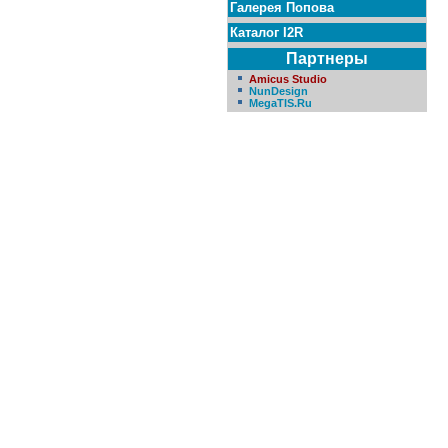
Галерея Попова
Каталог I2R
Партнеры
Amicus Studio
NunDesign
MegaTIS.Ru