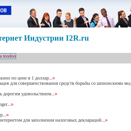
ернет Индустрии I2R.ru
кино по цене в 1 доллар
...»
льцев для совершенствования средств борьбы со шпионскими мо
ь дорогим удовольствием
...»
nger
...»
ер
...»
интернетом для заполнения налоговых деклараций
...»
»