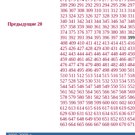
289
290
291
292
293
294
295
296
297
306
307
308
309
310
311
312
313
314
323
324
325
326
327
328
329
330
331
340
341
342
343
344
345
346
347
348
Предыдущие 20
357
358
359
360
361
362
363
364
365
374
375
376
377
378
379
380
381
382
391
392
393
394
395
396
397
398
399
408
409
410
411
412
413
414
415
416
425
426
427
428
429
430
431
432
433
442
443
444
445
446
447
448
449
450
459
460
461
462
463
464
465
466
467
476
477
478
479
480
481
482
483
484
493
494
495
496
497
498
499
500
501
510
511
512
513
514
515
516
517
518
527
528
529
530
531
532
533
534
535
544
545
546
547
548
549
550
551
552
561
562
563
564
565
566
567
568
569
578
579
580
581
582
583
584
585
586
595
596
597
598
599
600
601
602
603
612
613
614
615
616
617
618
619
620
629
630
631
632
633
634
635
636
637
646
647
648
649
650
651
652
653
654
663
664
665
666
667
668
669
670
671