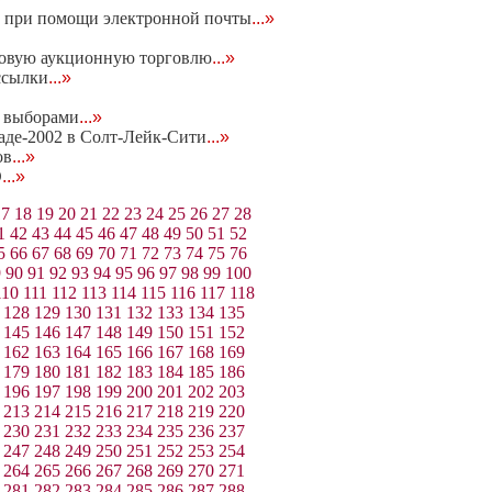
 при помощи электронной почты
...»
новую аукционную торговлю
...»
-ссылки
...»
 выборами
...»
де-2002 в Солт-Лейк-Сити
...»
ов
...»
D
...»
17
18
19
20
21
22
23
24
25
26
27
28
1
42
43
44
45
46
47
48
49
50
51
52
5
66
67
68
69
70
71
72
73
74
75
76
9
90
91
92
93
94
95
96
97
98
99
100
110
111
112
113
114
115
116
117
118
128
129
130
131
132
133
134
135
145
146
147
148
149
150
151
152
162
163
164
165
166
167
168
169
179
180
181
182
183
184
185
186
196
197
198
199
200
201
202
203
213
214
215
216
217
218
219
220
230
231
232
233
234
235
236
237
247
248
249
250
251
252
253
254
264
265
266
267
268
269
270
271
281
282
283
284
285
286
287
288