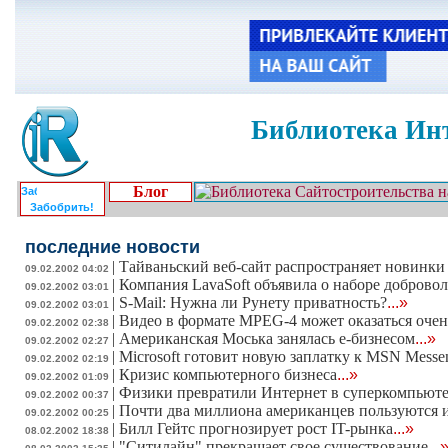
Библиотека Инт
Блог
Забобрить!
последние новости
|
Тайваньский веб-сайт распространяет новинки 
09.02.2002 04:02
|
Компания LavaSoft объявила о наборе доброво
09.02.2002 03:01
|
S-Mail: Нужна ли Рунету приватность?
...»
09.02.2002 03:01
|
Видео в формате MPEG-4 может оказаться очен
09.02.2002 02:38
|
Американская Моська занялась е-бизнесом
...»
09.02.2002 02:27
|
Microsoft готовит новую заплатку к MSN Messe
09.02.2002 02:19
|
Кризис компьютерного бизнеса
...»
09.02.2002 01:09
|
Физики превратили Интернет в суперкомпьют
09.02.2002 00:37
|
Почти два миллиона американцев пользуются 
09.02.2002 00:25
|
Билл Гейтс прогнозирует рост IT-рынка
...»
08.02.2002 18:38
|
"Ситилайн" прекращает свое существование
...