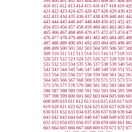
399
400
401
402
403
404
405
406
407
408
40
410
411
412
413
414
415
416
417
418
419
42
421
422
423
424
425
426
427
428
429
430
43
432
433
434
435
436
437
438
439
440
441
44
443
444
445
446
447
448
449
450
451
452
45
454
455
456
457
458
459
460
461
462
463
46
465
466
467
468
469
470
471
472
473
474
47
476
477
478
479
480
481
482
483
484
485
48
487
488
489
490
491
492
493
494
495
496
49
498
499
500
501
502
503
504
505
506
507
50
509
510
511
512
513
514
515
516
517
518
51
520
521
522
523
524
525
526
527
528
529
53
531
532
533
534
535
536
537
538
539
540
54
542
543
544
545
546
547
548
549
550
551
55
553
554
555
556
557
558
559
560
561
562
56
564
565
566
567
568
569
570
571
572
573
57
575
576
577
578
579
580
581
582
583
584
58
586
587
588
589
590
591
592
593
594
595
59
597
598
599
600
601
602
603
604
605
606
60
608
609
610
611
612
613
614
615
616
617
61
619
620
621
622
623
624
625
626
627
628
62
630
631
632
633
634
635
636
637
638
639
64
641
642
643
644
645
646
647
648
649
650
65
652
653
654
655
656
657
658
659
660
661
66
663
664
665
666
667
668
669
670
671
672
67