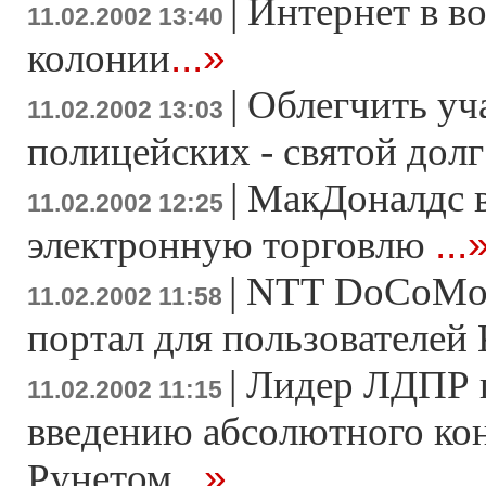
|
Интернет в в
11.02.2002 13:40
...»
колонии
|
Облегчить уч
11.02.2002 13:03
полицейских - святой дол
|
МакДоналдс в
11.02.2002 12:25
...
электронную торговлю
|
NTT DoCoMo 
11.02.2002 11:58
портал для пользователей
|
Лидер ЛДПР п
11.02.2002 11:15
введению абсолютного кон
...»
Рунетом