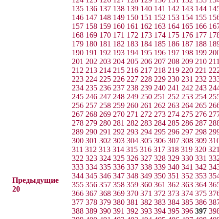
135
136
137
138
139
140
141
142
143
144
14
146
147
148
149
150
151
152
153
154
155
15
157
158
159
160
161
162
163
164
165
166
16
168
169
170
171
172
173
174
175
176
177
17
179
180
181
182
183
184
185
186
187
188
18
190
191
192
193
194
195
196
197
198
199
20
201
202
203
204
205
206
207
208
209
210
21
212
213
214
215
216
217
218
219
220
221
22
223
224
225
226
227
228
229
230
231
232
23
234
235
236
237
238
239
240
241
242
243
24
245
246
247
248
249
250
251
252
253
254
25
256
257
258
259
260
261
262
263
264
265
26
267
268
269
270
271
272
273
274
275
276
27
278
279
280
281
282
283
284
285
286
287
28
289
290
291
292
293
294
295
296
297
298
29
300
301
302
303
304
305
306
307
308
309
31
311
312
313
314
315
316
317
318
319
320
32
322
323
324
325
326
327
328
329
330
331
33
333
334
335
336
337
338
339
340
341
342
34
344
345
346
347
348
349
350
351
352
353
35
Предыдущие
355
356
357
358
359
360
361
362
363
364
36
20
366
367
368
369
370
371
372
373
374
375
37
377
378
379
380
381
382
383
384
385
386
38
388
389
390
391
392
393
394
395
396
397
39