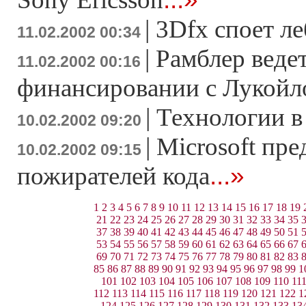
|
3Dfx споет л
11.02.2002 00:34
|
Рамблер веде
11.02.2002 00:16
финансировании с Лукой
|
Технологии в
10.02.2002 09:20
|
Microsoft пре
10.02.2002 09:15
...»
пожирателей кода
1
2
3
4
5
6
7
8
9
10
11
12
13
14
15
16
17
18
19
21
22
23
24
25
26
27
28
29
30
31
32
33
34
35
37
38
39
40
41
42
43
44
45
46
47
48
49
50
51
53
54
55
56
57
58
59
60
61
62
63
64
65
66
67
69
70
71
72
73
74
75
76
77
78
79
80
81
82
83
85
86
87
88
89
90
91
92
93
94
95
96
97
98
99
1
101
102
103
104
105
106
107
108
109
110
11
112
113
114
115
116
117
118
119
120
121
122
1
124
125
126
127
128
129
130
131
132
133
13