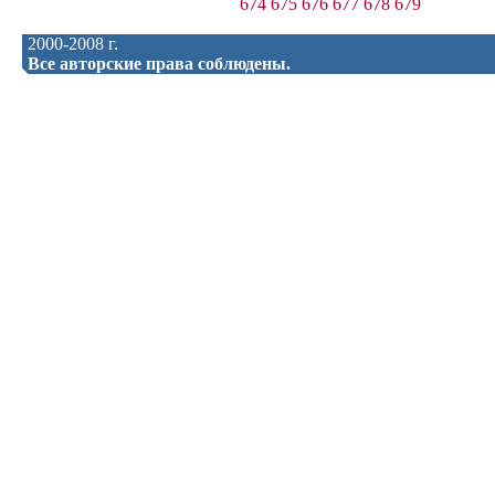
674
675
676
677
678
679
2000-2008 г.
Все авторские права соблюдены.