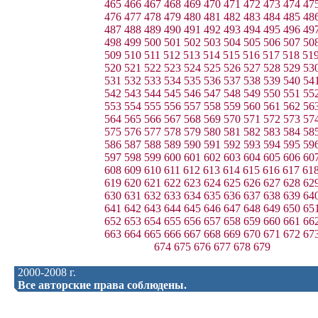
465
466
467
468
469
470
471
472
473
474
47
476
477
478
479
480
481
482
483
484
485
48
487
488
489
490
491
492
493
494
495
496
49
498
499
500
501
502
503
504
505
506
507
50
509
510
511
512
513
514
515
516
517
518
51
520
521
522
523
524
525
526
527
528
529
53
531
532
533
534
535
536
537
538
539
540
54
542
543
544
545
546
547
548
549
550
551
55
553
554
555
556
557
558
559
560
561
562
56
564
565
566
567
568
569
570
571
572
573
57
575
576
577
578
579
580
581
582
583
584
58
586
587
588
589
590
591
592
593
594
595
59
597
598
599
600
601
602
603
604
605
606
60
608
609
610
611
612
613
614
615
616
617
61
619
620
621
622
623
624
625
626
627
628
62
630
631
632
633
634
635
636
637
638
639
64
641
642
643
644
645
646
647
648
649
650
65
652
653
654
655
656
657
658
659
660
661
66
663
664
665
666
667
668
669
670
671
672
67
674
675
676
677
678
679
2000-2008 г.
Все авторские права соблюдены.