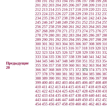
190
191
192
193
194
195
196
197
198
199
20
201
202
203
204
205
206
207
208
209
210
21
212
213
214
215
216
217
218
219
220
221
22
223
224
225
226
227
228
229
230
231
232
23
234
235
236
237
238
239
240
241
242
243
24
245
246
247
248
249
250
251
252
253
254
25
256
257
258
259
260
261
262
263
264
265
26
267
268
269
270
271
272
273
274
275
276
27
278
279
280
281
282
283
284
285
286
287
28
289
290
291
292
293
294
295
296
297
298
29
300
301
302
303
304
305
306
307
308
309
31
311
312
313
314
315
316
317
318
319
320
32
322
323
324
325
326
327
328
329
330
331
33
333
334
335
336
337
338
339
340
341
342
34
344
345
346
347
348
349
350
351
352
353
35
Предыдущие
355
356
357
358
359
360
361
362
363
364
36
20
366
367
368
369
370
371
372
373
374
375
37
377
378
379
380
381
382
383
384
385
386
38
388
389
390
391
392
393
394
395
396
397
39
399
400
401
402
403
404
405
406
407
408
40
410
411
412
413
414
415
416
417
418
419
42
421
422
423
424
425
426
427
428
429
430
43
432
433
434
435
436
437
438
439
440
441
44
443
444
445
446
447
448
449
450
451
452
45
454
455
456
457
458
459
460
461
462
463
46