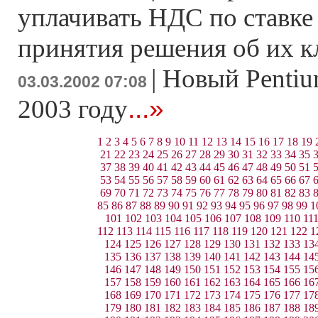
уплачивать НДС по ставке
принятия решения об их 
|
Новый Pentiu
03.03.2002 07:08
...»
2003 году
1
2
3
4
5
6
7
8
9
10
11
12
13
14
15
16
17
18
19
21
22
23
24
25
26
27
28
29
30
31
32
33
34
35
37
38
39
40
41
42
43
44
45
46
47
48
49
50
51
53
54
55
56
57
58
59
60
61
62
63
64
65
66
67
69
70
71
72
73
74
75
76
77
78
79
80
81
82
83
85
86
87
88
89
90
91
92
93
94
95
96
97
98
99
1
101
102
103
104
105
106
107
108
109
110
11
112
113
114
115
116
117
118
119
120
121
122
1
124
125
126
127
128
129
130
131
132
133
13
135
136
137
138
139
140
141
142
143
144
14
146
147
148
149
150
151
152
153
154
155
15
157
158
159
160
161
162
163
164
165
166
16
168
169
170
171
172
173
174
175
176
177
17
179
180
181
182
183
184
185
186
187
188
18