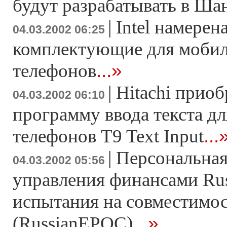
будут разрабатывать в Ша
|
Intel намерен
04.03.2002 06:25
комплектующие для моби
...»
телефонов
|
Hitachi прио
04.03.2002 06:10
программу ввода текста д
...
телефонов T9 Text Input
|
Персональная
04.03.2002 05:56
управления финансами R
испытания на совместимос
...»
(RussianEPOC)