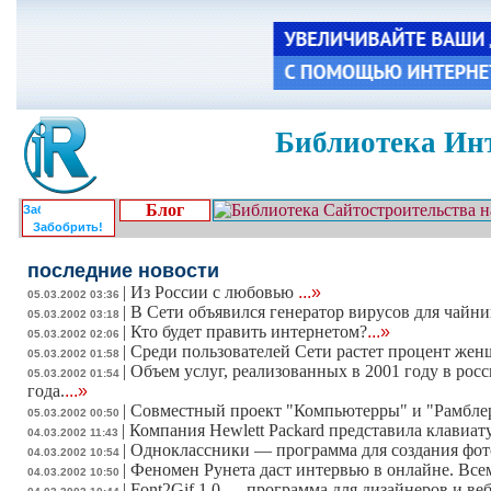
Библиотека Инт
Блог
Забобрить!
последние новости
|
Из России с любовью
...»
05.03.2002 03:36
|
В Сети объявился генератор вирусов для чайни
05.03.2002 03:18
|
Кто будет править интернетом?
...»
05.03.2002 02:06
|
Среди пользователей Сети растет процент же
05.03.2002 01:58
|
Объем услуг, реализованных в 2001 году в росс
05.03.2002 01:54
года.
...»
|
Совместный проект "Компьютерры" и "Рамблер
05.03.2002 00:50
|
Компания Hewlett Packard представила клавиат
04.03.2002 11:43
|
Одноклассники — программа для создания фот
04.03.2002 10:54
|
Феномен Рунета даст интервью в онлайне. Все
04.03.2002 10:50
|
Font2Gif 1.0 — программа для дизайнеров и ве