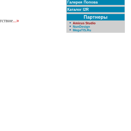
Галерея Попова
Каталог I2R
Партнеры
утствие
...»
Amicus Studio
NunDesign
MegaTIS.Ru