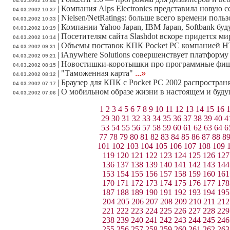
04.03.2002 10:44
|
Компания Alps Electronics представила новую 
04.03.2002 10:37
|
Nielsen/NetRatings: больше всего времени пол
04.03.2002 10:33
|
Компании Yahoo Japan, IBM Japan, Softbank б
04.03.2002 10:19
|
Посетителям сайта Slashdot вскоре придется ми
04.03.2002 10:14
|
Объемы поставок КПК Pocket PC компанией HTC
04.03.2002 09:31
|
iAnywhere Solutions совершенствует платформ
04.03.2002 09:21
|
Новостишки-коротышки про программные фиш
04.03.2002 08:15
|
"Таможенная карта"
...»
04.03.2002 08:12
|
Браузер для КПК с Pocket PC 2002 распростран
04.03.2002 07:17
|
О мобильном образе жизни в настоящем и буд
04.03.2002 07:06
1
2
3
4
5
6
7
8
9
10
11
12
13
14
15
16
29
30
31
32
33
34
35
36
37
38
39
40
4
53
54
55
56
57
58
59
60
61
62
63
64
6
77
78
79
80
81
82
83
84
85
86
87
88
8
101
102
103
104
105
106
107
108
109
119
120
121
122
123
124
125
126
127
136
137
138
139
140
141
142
143
144
153
154
155
156
157
158
159
160
161
170
171
172
173
174
175
176
177
178
187
188
189
190
191
192
193
194
195
204
205
206
207
208
209
210
211
212
221
222
223
224
225
226
227
228
229
238
239
240
241
242
243
244
245
246
255
256
257
258
259
260
261
262
263