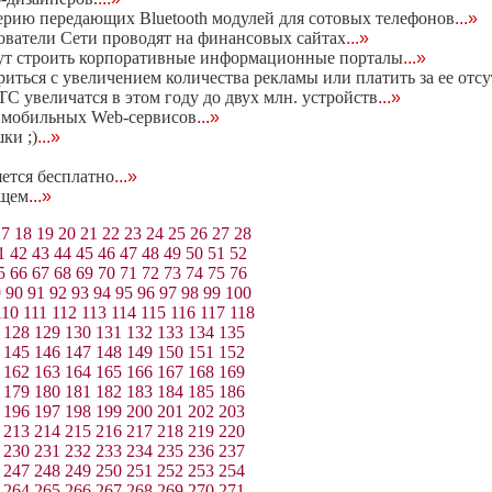
серию передающих Bluetooth модулей для сотовых телефонов
...»
ьзователи Сети проводят на финансовых сайтах
...»
удут строить корпоративные информационные порталы
...»
риться с увеличением количества рекламы или платить за ее отс
 увеличатся в этом году до двух млн. устройств
...»
у мобильных Web-сервисов
...»
ки ;)
...»
яется бесплатно
...»
ущем
...»
17
18
19
20
21
22
23
24
25
26
27
28
1
42
43
44
45
46
47
48
49
50
51
52
5
66
67
68
69
70
71
72
73
74
75
76
9
90
91
92
93
94
95
96
97
98
99
100
110
111
112
113
114
115
116
117
118
128
129
130
131
132
133
134
135
145
146
147
148
149
150
151
152
162
163
164
165
166
167
168
169
179
180
181
182
183
184
185
186
196
197
198
199
200
201
202
203
213
214
215
216
217
218
219
220
230
231
232
233
234
235
236
237
247
248
249
250
251
252
253
254
264
265
266
267
268
269
270
271