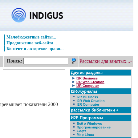
Малобюджетные сайты...
Продвижение веб-сайта...
Контент и авторское право...
Поиск:
Рассылки для занятых...»
Другие разделы
I2R Business
I2R Web Creation
I2R Computer
I2R-Журналы
I2R Business
I2R Web Creation
 превышает показатели 2000
I2R Computer
рассылки библиотеки +
И2Р Программы
Всё о Windows
Программирование
Софт
Мир Linux