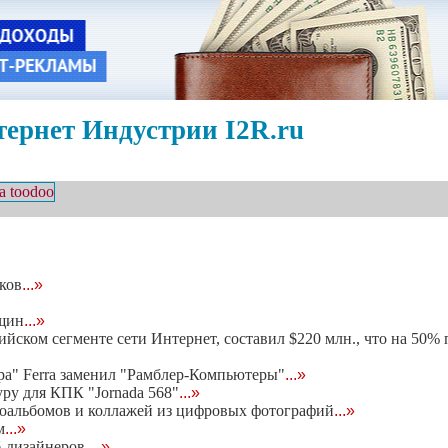
ернет Индустрии I2R.ru
ков
...»
нщин
...»
ийском сегменте сети Интернет, составил $220 млн., что на 50%
а" Ferra заменил "Рамблер-Компьютеры"
...»
уру для КПК "Jornada 568"
...»
оальбомов и коллажей из цифровых фотографий
...»
м
...»
б-дизайнеров.
...»