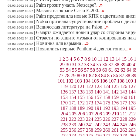
05.03.2002 07:24
|
Palm грозит участь Netscape?
...»
05.03.2002 06:21
|
Масяня на экране Casio E-200
...»
05.03.2002 05:57
|
Palm представила новые КПК с цветными дис
05.03.2002 05:50
|
Nokia признала существование проблем с дис
05.03.2002 05:30
|
Ведическая литература на Psion
...»
05.03.2002 05:15
|
6 марта ожидается новый удар со стороны вирус
05.03.2002 04:36
|
Страсти по защите музыки от копирования нак
05.03.2002 04:12
|
Новинка для кармана
...»
05.03.2002 04:02
|
Появились первые Pentium 4 для лэптопов
...»
05.03.2002 03:42
1
2
3
4
5
6
7
8
9
10
11
12
13
14
15
16
29
30
31
32
33
34
35
36
37
38
39
40
4
53
54
55
56
57
58
59
60
61
62
63
64
6
77
78
79
80
81
82
83
84
85
86
87
88
8
101
102
103
104
105
106
107
108
109
119
120
121
122
123
124
125
126
127
136
137
138
139
140
141
142
143
144
153
154
155
156
157
158
159
160
161
170
171
172
173
174
175
176
177
178
187
188
189
190
191
192
193
194
195
204
205
206
207
208
209
210
211
212
221
222
223
224
225
226
227
228
229
238
239
240
241
242
243
244
245
246
255
256
257
258
259
260
261
262
263
272
273
274
275
276
277
278
279
280