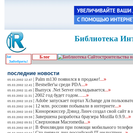
Библиотека Инт
Блог
Забобрить!
последние новости
|
Palm m130 появился в продаже!
...»
05.03.2002 12:47
|
Bestseller'ы среди PDA
...»
05.03.2002 12:41
|
Выпуск .Net Server откладывается
...»
05.03.2002 11:45
|
2002 год будет годом…
...»
05.03.2002 11:31
|
Adobe запускает портал Xchange для пользоват
05.03.2002 10:23
|
12 млн. россиян побывали в интернете
...»
05.03.2002 10:06
|
Кинорежиссер Дэвид Линч создал свой сайт в 
05.03.2002 10:03
|
Завершена разработка браузера Mozilla 0.9.9
...»
05.03.2002 09:59
|
Сверхновая Macromedia
...»
05.03.2002 09:51
|
В Финляндии при помощи мобильного телефон
05.03.2002 08:37
|
Сто первых лиц российской IT-индустрии
...»