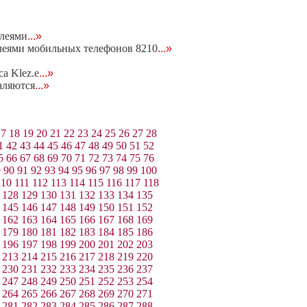
плеями
...»
плеями мобильных телефонов 8210
...»
а Klez.e
...»
аляются
...»
17
18
19
20
21
22
23
24
25
26
27
28
1
42
43
44
45
46
47
48
49
50
51
52
5
66
67
68
69
70
71
72
73
74
75
76
9
90
91
92
93
94
95
96
97
98
99
100
110
111
112
113
114
115
116
117
118
128
129
130
131
132
133
134
135
145
146
147
148
149
150
151
152
162
163
164
165
166
167
168
169
179
180
181
182
183
184
185
186
196
197
198
199
200
201
202
203
213
214
215
216
217
218
219
220
230
231
232
233
234
235
236
237
247
248
249
250
251
252
253
254
264
265
266
267
268
269
270
271
281
282
283
284
285
286
287
288