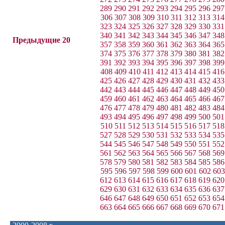
289
290
291
292
293
294
295
296
297
306
307
308
309
310
311
312
313
314
323
324
325
326
327
328
329
330
331
340
341
342
343
344
345
346
347
348
Предыдущие 20
357
358
359
360
361
362
363
364
365
374
375
376
377
378
379
380
381
382
391
392
393
394
395
396
397
398
399
408
409
410
411
412
413
414
415
416
425
426
427
428
429
430
431
432
433
442
443
444
445
446
447
448
449
450
459
460
461
462
463
464
465
466
467
476
477
478
479
480
481
482
483
484
493
494
495
496
497
498
499
500
501
510
511
512
513
514
515
516
517
518
527
528
529
530
531
532
533
534
535
544
545
546
547
548
549
550
551
552
561
562
563
564
565
566
567
568
569
578
579
580
581
582
583
584
585
586
595
596
597
598
599
600
601
602
603
612
613
614
615
616
617
618
619
620
629
630
631
632
633
634
635
636
637
646
647
648
649
650
651
652
653
654
663
664
665
666
667
668
669
670
671