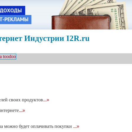
ернет Индустрии I2R.ru
елей своих продуктов
...»
интернете
...»
а можно будет оплачивать покупки
...»