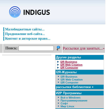
Малобюджетные сайты...
Продвижение веб-сайта...
Контент и авторское право...
Поиск:
Рассылки для занятых...»
Другие разделы
I2R Business
I2R Web Creation
I2R Computer
I2R-Журналы
I2R Business
I2R Web Creation
I2R Computer
рассылки библиотеки +
И2Р Программы
Всё о Windows
Программирование
Софт
Мир Linux