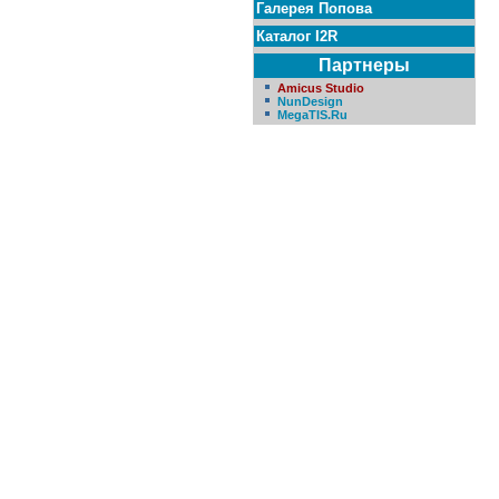
Галерея Попова
Каталог I2R
Партнеры
Amicus Studio
NunDesign
MegaTIS.Ru