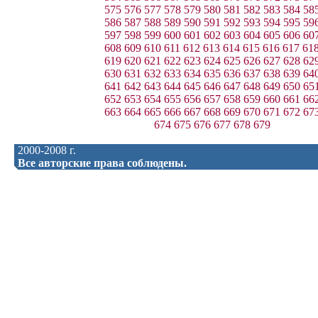
575
576
577
578
579
580
581
582
583
584
58
586
587
588
589
590
591
592
593
594
595
59
597
598
599
600
601
602
603
604
605
606
60
608
609
610
611
612
613
614
615
616
617
61
619
620
621
622
623
624
625
626
627
628
62
630
631
632
633
634
635
636
637
638
639
64
641
642
643
644
645
646
647
648
649
650
65
652
653
654
655
656
657
658
659
660
661
66
663
664
665
666
667
668
669
670
671
672
67
674
675
676
677
678
679
2000-2008 г.
Все авторские права соблюдены.