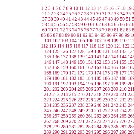
1
2
3
4
5
6
7
8
9
10
11
12
13
14
15
16
17
18
19
21
22
23
24
25
26
27
28
29
30
31
32
33
34
35
37
38
39
40
41
42
43
44
45
46
47
48
49
50
51
53
54
55
56
57
58
59
60
61
62
63
64
65
66
67
69
70
71
72
73
74
75
76
77
78
79
80
81
82
83
85
86
87
88
89
90
91
92
93
94
95
96
97
98
99
1
101
102
103
104
105
106
107
108
109
110
11
112
113
114
115
116
117
118
119
120
121
122
1
124
125
126
127
128
129
130
131
132
133
13
135
136
137
138
139
140
141
142
143
144
14
146
147
148
149
150
151
152
153
154
155
15
157
158
159
160
161
162
163
164
165
166
16
168
169
170
171
172
173
174
175
176
177
17
179
180
181
182
183
184
185
186
187
188
18
190
191
192
193
194
195
196
197
198
199
20
201
202
203
204
205
206
207
208
209
210
21
212
213
214
215
216
217
218
219
220
221
22
223
224
225
226
227
228
229
230
231
232
23
234
235
236
237
238
239
240
241
242
243
24
245
246
247
248
249
250
251
252
253
254
25
256
257
258
259
260
261
262
263
264
265
26
267
268
269
270
271
272
273
274
275
276
27
278
279
280
281
282
283
284
285
286
287
28
289
290
291
292
293
294
295
296
297
298
29