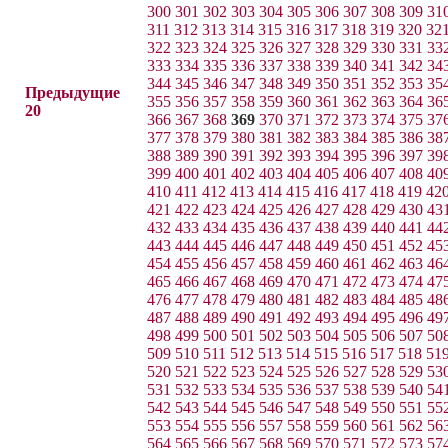
300
301
302
303
304
305
306
307
308
309
31
311
312
313
314
315
316
317
318
319
320
32
322
323
324
325
326
327
328
329
330
331
33
333
334
335
336
337
338
339
340
341
342
34
344
345
346
347
348
349
350
351
352
353
35
Предыдущие
355
356
357
358
359
360
361
362
363
364
36
20
366
367
368
369
370
371
372
373
374
375
37
377
378
379
380
381
382
383
384
385
386
38
388
389
390
391
392
393
394
395
396
397
39
399
400
401
402
403
404
405
406
407
408
40
410
411
412
413
414
415
416
417
418
419
42
421
422
423
424
425
426
427
428
429
430
43
432
433
434
435
436
437
438
439
440
441
44
443
444
445
446
447
448
449
450
451
452
45
454
455
456
457
458
459
460
461
462
463
46
465
466
467
468
469
470
471
472
473
474
47
476
477
478
479
480
481
482
483
484
485
48
487
488
489
490
491
492
493
494
495
496
49
498
499
500
501
502
503
504
505
506
507
50
509
510
511
512
513
514
515
516
517
518
51
520
521
522
523
524
525
526
527
528
529
53
531
532
533
534
535
536
537
538
539
540
54
542
543
544
545
546
547
548
549
550
551
55
553
554
555
556
557
558
559
560
561
562
56
564
565
566
567
568
569
570
571
572
573
57