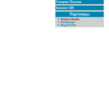
Галерея Попова
Каталог I2R
Партнеры
Amicus Studio
NunDesign
MegaTIS.Ru