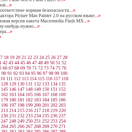
ров
...»
оответствие нормам безопасности
...»
тора Picture Man Painter 2.0 на русском языке
...»
новая версия пакета Macromedia Flash MX
...»
му-нибудь нужно
...»
ера
...»
»
17
18
19
20
21
22
23
24
25
26
27
28
1
42
43
44
45
46
47
48
49
50
51
52
5
66
67
68
69
70
71
72
73
74
75
76
9
90
91
92
93
94
95
96
97
98
99
100
110
111
112
113
114
115
116
117
118
128
129
130
131
132
133
134
135
145
146
147
148
149
150
151
152
162
163
164
165
166
167
168
169
179
180
181
182
183
184
185
186
196
197
198
199
200
201
202
203
213
214
215
216
217
218
219
220
230
231
232
233
234
235
236
237
247
248
249
250
251
252
253
254
264
265
266
267
268
269
270
271
281
282
283
284
285
286
287
288