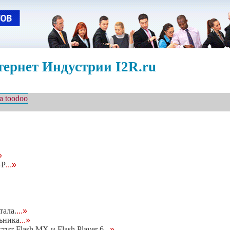
ернет Индустрии I2R.ru
»
GP
...»
тала.
...»
ьника
...»
тит Flash MX и Flash Player 6
...»