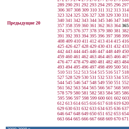
289
290
291
292
293
294
295
296
297
306
307
308
309
310
311
312
313
314
323
324
325
326
327
328
329
330
331
340
341
342
343
344
345
346
347
348
Предыдущие 20
357
358
359
360
361
362
363
364
365
374
375
376
377
378
379
380
381
382
391
392
393
394
395
396
397
398
399
408
409
410
411
412
413
414
415
416
425
426
427
428
429
430
431
432
433
442
443
444
445
446
447
448
449
450
459
460
461
462
463
464
465
466
467
476
477
478
479
480
481
482
483
484
493
494
495
496
497
498
499
500
501
510
511
512
513
514
515
516
517
518
527
528
529
530
531
532
533
534
535
544
545
546
547
548
549
550
551
552
561
562
563
564
565
566
567
568
569
578
579
580
581
582
583
584
585
586
595
596
597
598
599
600
601
602
603
612
613
614
615
616
617
618
619
620
629
630
631
632
633
634
635
636
637
646
647
648
649
650
651
652
653
654
663
664
665
666
667
668
669
670
671