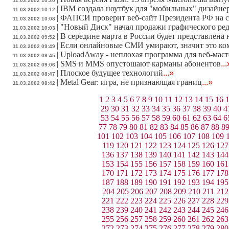
11.03.2002 10:20
|
IBM создала ноутбук для "мобильных" дизайне
11.03.2002 10:12
|
ФАПСИ проверит веб-сайт Президента РФ на с
11.03.2002 10:08
|
"Новый Диск" начал продажи графического редак
11.03.2002 10:03
|
В середине марта в России будет представлена 
11.03.2002 09:52
|
Если онлайновые СМИ умирают, значит это ко
11.03.2002 09:49
|
UploadAway - неплохая программа для веб-маст
11.03.2002 09:45
|
SMS и MMS опустошают карманы абонентов
...
11.03.2002 09:06
|
Плоское будущее технологий
...»
11.03.2002 08:47
|
Metal Gear: игра, не признающая границ
...»
11.03.2002 08:42
1
2
3
4
5
6
7
8
9
10
11
12
13
14
15
16
29
30
31
32
33
34
35
36
37
38
39
40
4
53
54
55
56
57
58
59
60
61
62
63
64
6
77
78
79
80
81
82
83
84
85
86
87
88
8
101
102
103
104
105
106
107
108
109
119
120
121
122
123
124
125
126
127
136
137
138
139
140
141
142
143
144
153
154
155
156
157
158
159
160
161
170
171
172
173
174
175
176
177
178
187
188
189
190
191
192
193
194
195
204
205
206
207
208
209
210
211
212
221
222
223
224
225
226
227
228
229
238
239
240
241
242
243
244
245
246
255
256
257
258
259
260
261
262
263
272
273
274
275
276
277
278
279
280