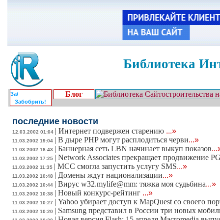
Библиотека Инт
Блог
Забобрить!
последние новости
|
Интернет подвержен старению
...»
12.03.2002 01:04
|
В дыре PHP могут расплодиться черви
...»
11.03.2002 19:04
|
Баннерная сеть LBN начинает выкуп показов
...
11.03.2002 18:43
|
Network Associates прекращает продвижение P
11.03.2002 17:25
|
МСС смогла запустить услугу SMS
...»
11.03.2002 11:35
|
Домены ждут национализации
...»
11.03.2002 10:48
|
Вирус w32.mylife@mm: тяжка моя судьбина
...»
11.03.2002 10:44
|
Новый конкурс-рейтинг
...»
11.03.2002 10:38
|
Yahoo убирает доступ к MapQuest со своего пор
11.03.2002 10:27
|
Samsung представил в России три новых мобил
11.03.2002 10:20
|
Новая версия Flash: 15 апреля Macromedia выпус