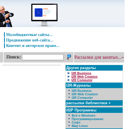
Малобюджетные сайты...
Продвижение веб-сайта...
Контент и авторское право...
Поиск:
Рассылки для занятых...»
Другие разделы
I2R Business
I2R Web Creation
I2R Computer
I2R-Журналы
I2R Business
I2R Web Creation
I2R Computer
рассылки библиотеки +
И2Р Программы
Всё о Windows
Программирование
Софт
Мир Linux