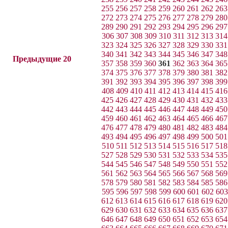
255
256
257
258
259
260
261
262
263
272
273
274
275
276
277
278
279
280
289
290
291
292
293
294
295
296
297
306
307
308
309
310
311
312
313
314
323
324
325
326
327
328
329
330
331
340
341
342
343
344
345
346
347
348
Предыдущие 20
357
358
359
360
361
362
363
364
365
374
375
376
377
378
379
380
381
382
391
392
393
394
395
396
397
398
399
408
409
410
411
412
413
414
415
416
425
426
427
428
429
430
431
432
433
442
443
444
445
446
447
448
449
450
459
460
461
462
463
464
465
466
467
476
477
478
479
480
481
482
483
484
493
494
495
496
497
498
499
500
501
510
511
512
513
514
515
516
517
518
527
528
529
530
531
532
533
534
535
544
545
546
547
548
549
550
551
552
561
562
563
564
565
566
567
568
569
578
579
580
581
582
583
584
585
586
595
596
597
598
599
600
601
602
603
612
613
614
615
616
617
618
619
620
629
630
631
632
633
634
635
636
637
646
647
648
649
650
651
652
653
654