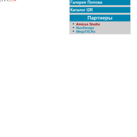
Галерея Попова
Каталог I2R
Партнеры
Amicus Studio
NunDesign
MegaTIS.Ru