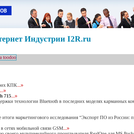
ернет Индустрии I2R.ru
воих КПК
...»
...»
h 715
...»
держки технологии Bluetooth в последних моделях карманных к
е итоги маркетингового исследования “Экспорт ПО из России: п
в сетях мобильной связи GSM
...»
ю своего мультимедийного проигрывателя RealOne для MS Pock