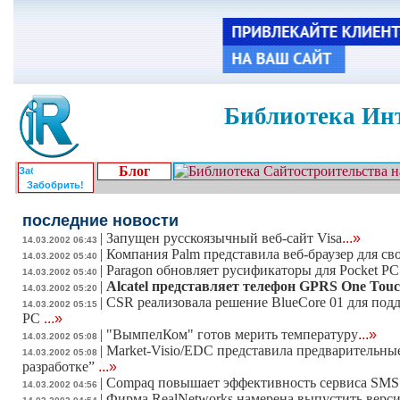
Библиотека Инт
Блог
Забобрить!
последние новости
|
Запущен русскоязычный веб-сайт Visa
...»
14.03.2002 06:43
|
Компания Palm представила веб-браузер для с
14.03.2002 05:40
|
Paragon обновляет русификаторы для Pocket PC
14.03.2002 05:40
|
Alcatel представляет телефон GPRS One Touc
14.03.2002 05:20
|
CSR реализовала решение BlueCore 01 для под
14.03.2002 05:15
PC
...»
|
"ВымпелКом" готов мерить температуру
...»
14.03.2002 05:08
|
Market-Visio/EDC представила предварительны
14.03.2002 05:08
разработке”
...»
|
Compaq повышает эффективность сервиса SMS 
14.03.2002 04:56
|
Фирма RealNetworks намерена выпустить верси