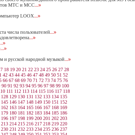
ентов МТС и МСС
...»
 компьютер LOOX
...»
ста числа пользователей
...»
 удовлетворена
...»
...»
е
...»
м и русской народной музыкой
...»
17
18
19
20
21
22
23
24
25
26
27
28
1
42
43
44
45
46
47
48
49
50
51
52
5
66
67
68
69
70
71
72
73
74
75
76
9
90
91
92
93
94
95
96
97
98
99
100
110
111
112
113
114
115
116
117
118
128
129
130
131
132
133
134
135
145
146
147
148
149
150
151
152
162
163
164
165
166
167
168
169
179
180
181
182
183
184
185
186
196
197
198
199
200
201
202
203
213
214
215
216
217
218
219
220
230
231
232
233
234
235
236
237
247
248
249
250
251
252
253
254