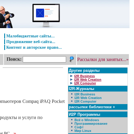
Малобюджетные сайты...
Продвижение веб-сайта...
Контент и авторское право...
Поиск:
Рассылки для занятых...»
Другие разделы
I2R Business
I2R Web Creation
I2R Computer
I2R-Журналы
I2R Business
I2R Web Creation
омпьютеров Compaq iPAQ Pocket
I2R Computer
рассылки библиотеки +
И2Р Программы
родукты и услуги по
Всё о Windows
Программирование
Софт
Мир Linux
et PC
...»