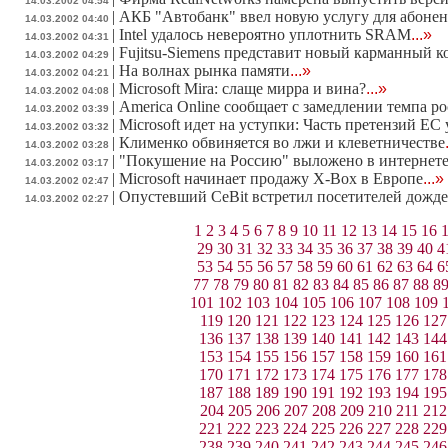
14.03.2002 04:54
|
АКБ "Автобанк" ввел новую услугу для абон
14.03.2002 04:40
|
Intel удалось невероятно уплотнить SRAM
...»
14.03.2002 04:31
|
Fujitsu-Siemens представит новый карманный
14.03.2002 04:29
|
На волнах рынка памяти
...»
14.03.2002 04:21
|
Microsoft Mira: слаще мирра и вина?
...»
14.03.2002 04:08
|
America Online сообщает с замедлении темпа ро
14.03.2002 03:39
|
Microsoft идет на уступки: Часть претензий ЕС
14.03.2002 03:32
|
Клименко обвиняется во лжи и клеветничестве
14.03.2002 03:28
|
"Покушение на Россию" выложено в интернет
14.03.2002 03:17
|
Microsoft начинает продажу X-Box в Европе
...»
14.03.2002 02:47
|
Опустевший CeBit встретил посетителей дожде
14.03.2002 02:27
1
2
3
4
5
6
7
8
9
10
11
12
13
14
15
16
29
30
31
32
33
34
35
36
37
38
39
40
4
53
54
55
56
57
58
59
60
61
62
63
64
6
77
78
79
80
81
82
83
84
85
86
87
88
8
101
102
103
104
105
106
107
108
109
119
120
121
122
123
124
125
126
127
136
137
138
139
140
141
142
143
144
153
154
155
156
157
158
159
160
161
170
171
172
173
174
175
176
177
178
187
188
189
190
191
192
193
194
195
204
205
206
207
208
209
210
211
212
221
222
223
224
225
226
227
228
229
238
239
240
241
242
243
244
245
246