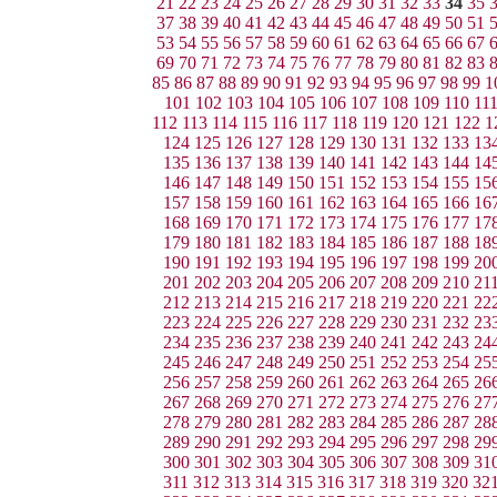
21
22
23
24
25
26
27
28
29
30
31
32
33
34
35
37
38
39
40
41
42
43
44
45
46
47
48
49
50
51
53
54
55
56
57
58
59
60
61
62
63
64
65
66
67
69
70
71
72
73
74
75
76
77
78
79
80
81
82
83
85
86
87
88
89
90
91
92
93
94
95
96
97
98
99
1
101
102
103
104
105
106
107
108
109
110
11
112
113
114
115
116
117
118
119
120
121
122
1
124
125
126
127
128
129
130
131
132
133
13
135
136
137
138
139
140
141
142
143
144
14
146
147
148
149
150
151
152
153
154
155
15
157
158
159
160
161
162
163
164
165
166
16
168
169
170
171
172
173
174
175
176
177
17
179
180
181
182
183
184
185
186
187
188
18
190
191
192
193
194
195
196
197
198
199
20
201
202
203
204
205
206
207
208
209
210
21
212
213
214
215
216
217
218
219
220
221
22
223
224
225
226
227
228
229
230
231
232
23
234
235
236
237
238
239
240
241
242
243
24
245
246
247
248
249
250
251
252
253
254
25
256
257
258
259
260
261
262
263
264
265
26
267
268
269
270
271
272
273
274
275
276
27
278
279
280
281
282
283
284
285
286
287
28
289
290
291
292
293
294
295
296
297
298
29
300
301
302
303
304
305
306
307
308
309
31
311
312
313
314
315
316
317
318
319
320
32