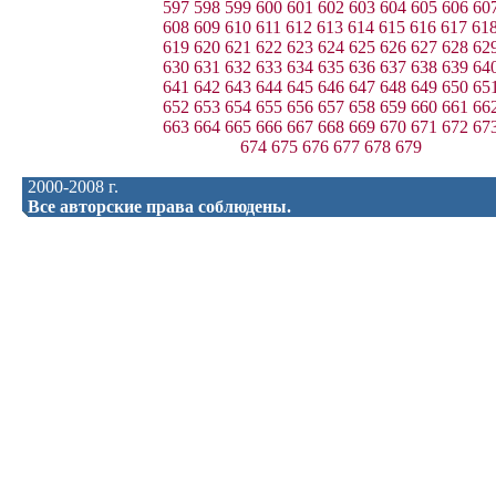
597
598
599
600
601
602
603
604
605
606
60
608
609
610
611
612
613
614
615
616
617
61
619
620
621
622
623
624
625
626
627
628
62
630
631
632
633
634
635
636
637
638
639
64
641
642
643
644
645
646
647
648
649
650
65
652
653
654
655
656
657
658
659
660
661
66
663
664
665
666
667
668
669
670
671
672
67
674
675
676
677
678
679
2000-2008 г.
Все авторские права соблюдены.