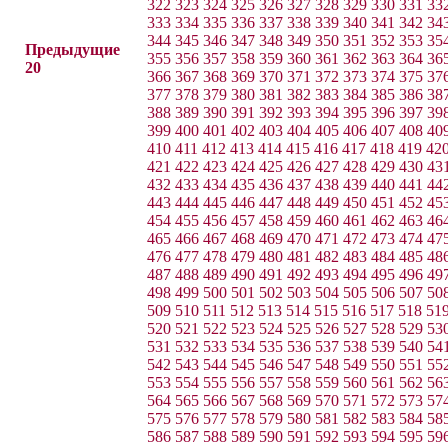
322
323
324
325
326
327
328
329
330
331
33
333
334
335
336
337
338
339
340
341
342
34
344
345
346
347
348
349
350
351
352
353
35
Предыдущие
355
356
357
358
359
360
361
362
363
364
36
20
366
367
368
369
370
371
372
373
374
375
37
377
378
379
380
381
382
383
384
385
386
38
388
389
390
391
392
393
394
395
396
397
39
399
400
401
402
403
404
405
406
407
408
40
410
411
412
413
414
415
416
417
418
419
42
421
422
423
424
425
426
427
428
429
430
43
432
433
434
435
436
437
438
439
440
441
44
443
444
445
446
447
448
449
450
451
452
45
454
455
456
457
458
459
460
461
462
463
46
465
466
467
468
469
470
471
472
473
474
47
476
477
478
479
480
481
482
483
484
485
48
487
488
489
490
491
492
493
494
495
496
49
498
499
500
501
502
503
504
505
506
507
50
509
510
511
512
513
514
515
516
517
518
51
520
521
522
523
524
525
526
527
528
529
53
531
532
533
534
535
536
537
538
539
540
54
542
543
544
545
546
547
548
549
550
551
55
553
554
555
556
557
558
559
560
561
562
56
564
565
566
567
568
569
570
571
572
573
57
575
576
577
578
579
580
581
582
583
584
58
586
587
588
589
590
591
592
593
594
595
59