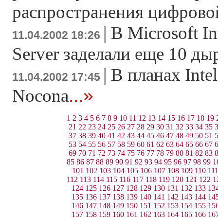
распространения цифрово
|
В Microsoft In
11.04.2002 18:26
Server заделали еще 10 ды
|
В планах Inte
11.04.2002 17:45
...»
Nocona
1
2
3
4
5
6
7
8
9
10
11
12
13
14
15
16
17
18
19
21
22
23
24
25
26
27
28
29
30
31
32
33
34
35
37
38
39
40
41
42
43
44
45
46
47
48
49
50
51
53
54
55
56
57
58
59
60
61
62
63
64
65
66
67
69
70
71
72
73
74
75
76
77
78
79
80
81
82
83
85
86
87
88
89
90
91
92
93
94
95
96
97
98
99
1
101
102
103
104
105
106
107
108
109
110
11
112
113
114
115
116
117
118
119
120
121
122
1
124
125
126
127
128
129
130
131
132
133
13
135
136
137
138
139
140
141
142
143
144
14
146
147
148
149
150
151
152
153
154
155
15
157
158
159
160
161
162
163
164
165
166
16