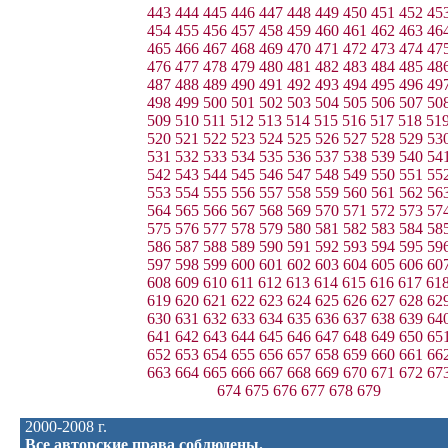
443
444
445
446
447
448
449
450
451
452
45
454
455
456
457
458
459
460
461
462
463
46
465
466
467
468
469
470
471
472
473
474
47
476
477
478
479
480
481
482
483
484
485
48
487
488
489
490
491
492
493
494
495
496
49
498
499
500
501
502
503
504
505
506
507
50
509
510
511
512
513
514
515
516
517
518
51
520
521
522
523
524
525
526
527
528
529
53
531
532
533
534
535
536
537
538
539
540
54
542
543
544
545
546
547
548
549
550
551
55
553
554
555
556
557
558
559
560
561
562
56
564
565
566
567
568
569
570
571
572
573
57
575
576
577
578
579
580
581
582
583
584
58
586
587
588
589
590
591
592
593
594
595
59
597
598
599
600
601
602
603
604
605
606
60
608
609
610
611
612
613
614
615
616
617
61
619
620
621
622
623
624
625
626
627
628
62
630
631
632
633
634
635
636
637
638
639
64
641
642
643
644
645
646
647
648
649
650
65
652
653
654
655
656
657
658
659
660
661
66
663
664
665
666
667
668
669
670
671
672
67
674
675
676
677
678
679
2000-2008 г.
Все авторские права соблюдены.