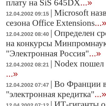
...»
плату на SiS 645DX
|
Microsoft наз
12.04.2002 09:15
...
сезона Office Extensions
|
Определен ср
12.04.2002 08:40
на конкурсы Минпромнау
...»
"Электронная Россия"
|
Nodex пошел 
12.04.2002 08:21
...»
|
Во Франции 
12.04.2002 07:47
...
"электронная кредитка"
|
ИТ-гиганты о
12.04.2002 07:12