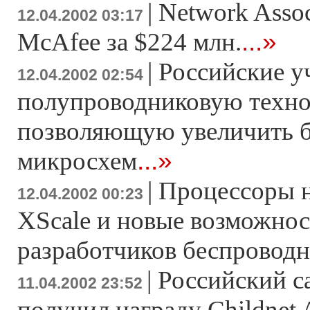
|
Network Assoc
12.04.2002 03:17
...»
McAfee за $224 млн.
|
Российские у
12.04.2002 02:54
полупроводниковую техн
позволяющую увеличить б
...»
микросхем
|
Процессоры н
12.04.2002 00:23
XScale и новые возможнос
разработчиков беспровод
|
Российский с
11.04.2002 23:52
получил награду Childnet 