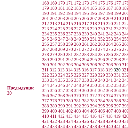
168
169
170
171
172
173
174
175
176
177
17
179
180
181
182
183
184
185
186
187
188
18
190
191
192
193
194
195
196
197
198
199
20
201
202
203
204
205
206
207
208
209
210
21
212
213
214
215
216
217
218
219
220
221
22
223
224
225
226
227
228
229
230
231
232
23
234
235
236
237
238
239
240
241
242
243
24
245
246
247
248
249
250
251
252
253
254
25
256
257
258
259
260
261
262
263
264
265
26
267
268
269
270
271
272
273
274
275
276
27
278
279
280
281
282
283
284
285
286
287
28
289
290
291
292
293
294
295
296
297
298
29
300
301
302
303
304
305
306
307
308
309
31
311
312
313
314
315
316
317
318
319
320
32
322
323
324
325
326
327
328
329
330
331
33
333
334
335
336
337
338
339
340
341
342
34
344
345
346
347
348
349
350
351
352
353
35
Предыдущие
355
356
357
358
359
360
361
362
363
364
36
20
366
367
368
369
370
371
372
373
374
375
37
377
378
379
380
381
382
383
384
385
386
38
388
389
390
391
392
393
394
395
396
397
39
399
400
401
402
403
404
405
406
407
408
40
410
411
412
413
414
415
416
417
418
419
42
421
422
423
424
425
426
427
428
429
430
43
432
433
434
435
436
437
438
439
440
441
44