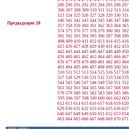
289
290
291
292
293
294
295
296
297
306
307
308
309
310
311
312
313
314
323
324
325
326
327
328
329
330
331
340
341
342
343
344
345
346
347
348
Предыдущие 20
357
358
359
360
361
362
363
364
365
374
375
376
377
378
379
380
381
382
391
392
393
394
395
396
397
398
399
408
409
410
411
412
413
414
415
416
425
426
427
428
429
430
431
432
433
442
443
444
445
446
447
448
449
450
459
460
461
462
463
464
465
466
467
476
477
478
479
480
481
482
483
484
493
494
495
496
497
498
499
500
501
510
511
512
513
514
515
516
517
518
527
528
529
530
531
532
533
534
535
544
545
546
547
548
549
550
551
552
561
562
563
564
565
566
567
568
569
578
579
580
581
582
583
584
585
586
595
596
597
598
599
600
601
602
603
612
613
614
615
616
617
618
619
620
629
630
631
632
633
634
635
636
637
646
647
648
649
650
651
652
653
654
663
664
665
666
667
668
669
670
671