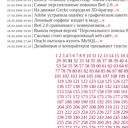
21.02.2006 20:59
|
Самые перспективные новинки Веб 2.0
...»
21.02.2006 20:43
|
На движке Gecko соорудили 3D-браузер
...»
18.02.2006 15:47
|
Adobe устранила ошибку в графическом пакете
17.02.2006 20:40
|
Ленивый серфинг входит в моду
...»
16.02.2006 20:08
|
Веб 2.0 сравнивают с коммунизмом
...»
16.02.2006 19:52
|
Вышла первая версия "Персонального поиска 
16.02.2006 19:05
|
Сколько стоит корпоративный веб-сайт
...»
16.02.2006 18:25
|
Oracle пыталась купить MySQL
...»
16.02.2006 17:44
|
Дизайнеров и копирайтеров призывают спасти
15.02.2006 21:10
1
2
3
4
5
6
7
8
9
10
11
12
13
14
15
16
29
30
31
32
33
34
35
36
37
38
39
40
4
53
54
55
56
57
58
59
60
61
62
63
64
6
77
78
79
80
81
82
83
84
85
86
87
88
8
101
102
103
104
105
106
107
108
109
119
120
121
122
123
124
125
126
127
136
137
138
139
140
141
142
143
144
153
154
155
156
157
158
159
160
161
170
171
172
173
174
175
176
177
178
187
188
189
190
191
192
193
194
195
204
205
206
207
208
209
210
211
212
221
222
223
224
225
226
227
228
229
238
239
240
241
242
243
244
245
246
255
256
257
258
259
260
261
262
263
272
273
274
275
276
277
278
279
280