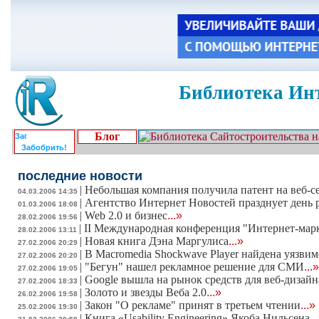
Библиотека Инт
Блог
Забобрить!
последние новости
|
Небольшая компания получила патент на веб-с
04.03.2006 14:35
|
Агентство Интернет Новостей празднует день 
01.03.2006 18:08
|
Web 2.0 и бизнес
...»
28.02.2006 19:56
|
II Международная конференция "Интернет-марк
28.02.2006 13:11
|
Новая книга Дэна Маргулиса
...»
27.02.2006 20:29
|
В Macromedia Shockwave Player найдена уязвим
27.02.2006 20:20
|
"Бегун" нашел рекламное решение для СМИ
...»
27.02.2006 19:05
|
Google вышла на рынок средств для веб-дизайн
27.02.2006 18:33
|
Золото и звезды Веба 2.0
...»
26.02.2006 19:58
|
Закон "О рекламе" принят в третьем чтении
...»
25.02.2006 19:30
|
Книга «Usability Engineering» Якоба Нильсена
..