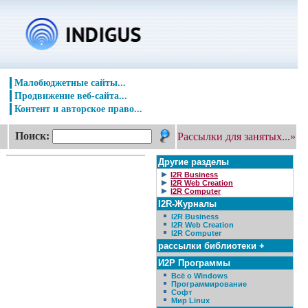
Малобюджетные сайты...
Продвижение веб-сайта...
Контент и авторское право...
Поиск:
Рассылки для занятых...»
Другие разделы
I2R Business
I2R Web Creation
I2R Computer
I2R-Журналы
I2R Business
I2R Web Creation
I2R Computer
рассылки библиотеки +
И2Р Программы
Всё о Windows
Программирование
Софт
Мир Linux