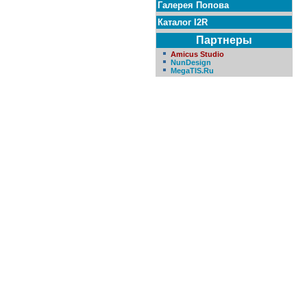
Галерея Попова
Каталог I2R
Партнеры
Amicus Studio
NunDesign
MegaTIS.Ru