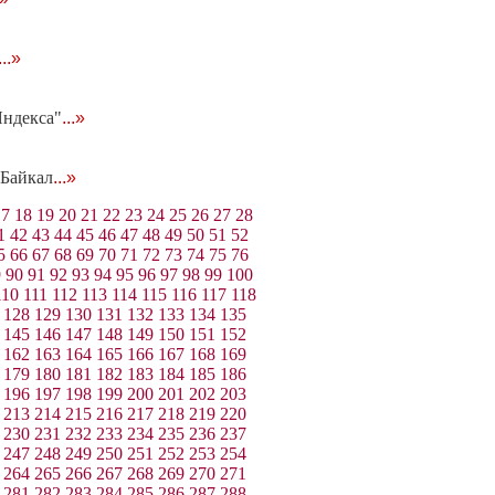
...»
Яндекса"
...»
 Байкал
...»
17
18
19
20
21
22
23
24
25
26
27
28
1
42
43
44
45
46
47
48
49
50
51
52
5
66
67
68
69
70
71
72
73
74
75
76
9
90
91
92
93
94
95
96
97
98
99
100
110
111
112
113
114
115
116
117
118
128
129
130
131
132
133
134
135
145
146
147
148
149
150
151
152
162
163
164
165
166
167
168
169
179
180
181
182
183
184
185
186
196
197
198
199
200
201
202
203
213
214
215
216
217
218
219
220
230
231
232
233
234
235
236
237
247
248
249
250
251
252
253
254
264
265
266
267
268
269
270
271
281
282
283
284
285
286
287
288