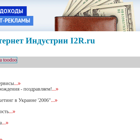
ернет Индустрии I2R.ru
ервисы
...»
рождения - поздравляем!
...»
етинг в Украине '2006"
...»
ость
...»
а
...»
.»