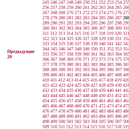
245
246
247
248
249
250
251
252
253
254
25
256
257
258
259
260
261
262
263
264
265
26
267
268
269
270
271
272
273
274
275
276
27
278
279
280
281
282
283
284
285
286
287
28
289
290
291
292
293
294
295
296
297
298
29
300
301
302
303
304
305
306
307
308
309
31
311
312
313
314
315
316
317
318
319
320
32
322
323
324
325
326
327
328
329
330
331
33
333
334
335
336
337
338
339
340
341
342
34
344
345
346
347
348
349
350
351
352
353
35
Предыдущие
355
356
357
358
359
360
361
362
363
364
36
20
366
367
368
369
370
371
372
373
374
375
37
377
378
379
380
381
382
383
384
385
386
38
388
389
390
391
392
393
394
395
396
397
39
399
400
401
402
403
404
405
406
407
408
40
410
411
412
413
414
415
416
417
418
419
42
421
422
423
424
425
426
427
428
429
430
43
432
433
434
435
436
437
438
439
440
441
44
443
444
445
446
447
448
449
450
451
452
45
454
455
456
457
458
459
460
461
462
463
46
465
466
467
468
469
470
471
472
473
474
47
476
477
478
479
480
481
482
483
484
485
48
487
488
489
490
491
492
493
494
495
496
49
498
499
500
501
502
503
504
505
506
507
50
509
510
511
512
513
514
515
516
517
518
51