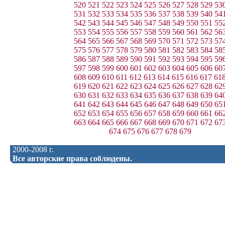
520
521
522
523
524
525
526
527
528
529
53
531
532
533
534
535
536
537
538
539
540
54
542
543
544
545
546
547
548
549
550
551
55
553
554
555
556
557
558
559
560
561
562
56
564
565
566
567
568
569
570
571
572
573
57
575
576
577
578
579
580
581
582
583
584
58
586
587
588
589
590
591
592
593
594
595
59
597
598
599
600
601
602
603
604
605
606
60
608
609
610
611
612
613
614
615
616
617
61
619
620
621
622
623
624
625
626
627
628
62
630
631
632
633
634
635
636
637
638
639
64
641
642
643
644
645
646
647
648
649
650
65
652
653
654
655
656
657
658
659
660
661
66
663
664
665
666
667
668
669
670
671
672
67
674
675
676
677
678
679
2000-2008 г.
Все авторские права соблюдены.