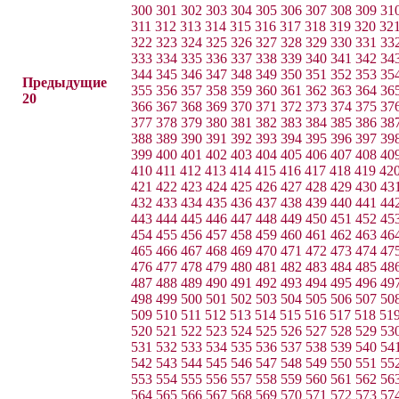
300
301
302
303
304
305
306
307
308
309
31
311
312
313
314
315
316
317
318
319
320
32
322
323
324
325
326
327
328
329
330
331
33
333
334
335
336
337
338
339
340
341
342
34
344
345
346
347
348
349
350
351
352
353
35
Предыдущие
355
356
357
358
359
360
361
362
363
364
36
20
366
367
368
369
370
371
372
373
374
375
37
377
378
379
380
381
382
383
384
385
386
38
388
389
390
391
392
393
394
395
396
397
39
399
400
401
402
403
404
405
406
407
408
40
410
411
412
413
414
415
416
417
418
419
42
421
422
423
424
425
426
427
428
429
430
43
432
433
434
435
436
437
438
439
440
441
44
443
444
445
446
447
448
449
450
451
452
45
454
455
456
457
458
459
460
461
462
463
46
465
466
467
468
469
470
471
472
473
474
47
476
477
478
479
480
481
482
483
484
485
48
487
488
489
490
491
492
493
494
495
496
49
498
499
500
501
502
503
504
505
506
507
50
509
510
511
512
513
514
515
516
517
518
51
520
521
522
523
524
525
526
527
528
529
53
531
532
533
534
535
536
537
538
539
540
54
542
543
544
545
546
547
548
549
550
551
55
553
554
555
556
557
558
559
560
561
562
56
564
565
566
567
568
569
570
571
572
573
57