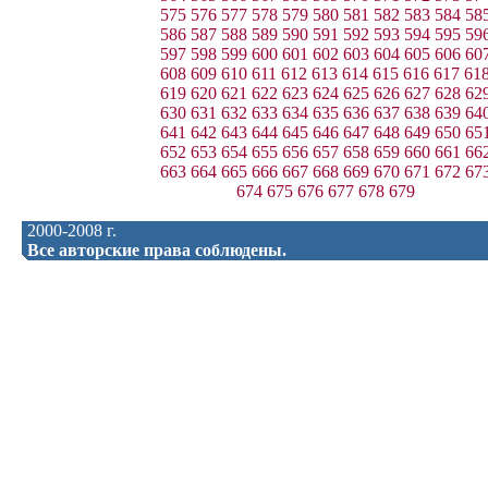
575
576
577
578
579
580
581
582
583
584
58
586
587
588
589
590
591
592
593
594
595
59
597
598
599
600
601
602
603
604
605
606
60
608
609
610
611
612
613
614
615
616
617
61
619
620
621
622
623
624
625
626
627
628
62
630
631
632
633
634
635
636
637
638
639
64
641
642
643
644
645
646
647
648
649
650
65
652
653
654
655
656
657
658
659
660
661
66
663
664
665
666
667
668
669
670
671
672
67
674
675
676
677
678
679
2000-2008 г.
Все авторские права соблюдены.