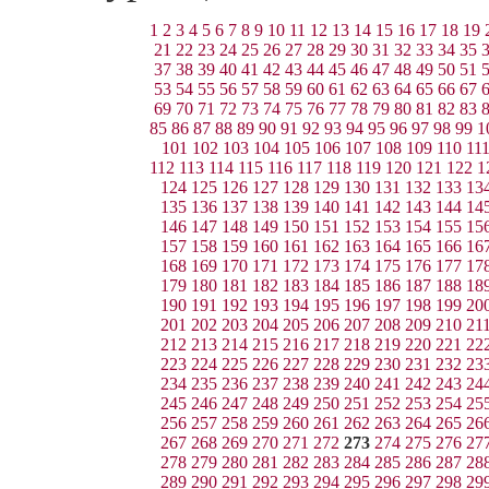
1
2
3
4
5
6
7
8
9
10
11
12
13
14
15
16
17
18
19
21
22
23
24
25
26
27
28
29
30
31
32
33
34
35
37
38
39
40
41
42
43
44
45
46
47
48
49
50
51
53
54
55
56
57
58
59
60
61
62
63
64
65
66
67
69
70
71
72
73
74
75
76
77
78
79
80
81
82
83
85
86
87
88
89
90
91
92
93
94
95
96
97
98
99
1
101
102
103
104
105
106
107
108
109
110
11
112
113
114
115
116
117
118
119
120
121
122
1
124
125
126
127
128
129
130
131
132
133
13
135
136
137
138
139
140
141
142
143
144
14
146
147
148
149
150
151
152
153
154
155
15
157
158
159
160
161
162
163
164
165
166
16
168
169
170
171
172
173
174
175
176
177
17
179
180
181
182
183
184
185
186
187
188
18
190
191
192
193
194
195
196
197
198
199
20
201
202
203
204
205
206
207
208
209
210
21
212
213
214
215
216
217
218
219
220
221
22
223
224
225
226
227
228
229
230
231
232
23
234
235
236
237
238
239
240
241
242
243
24
245
246
247
248
249
250
251
252
253
254
25
256
257
258
259
260
261
262
263
264
265
26
267
268
269
270
271
272
273
274
275
276
27
278
279
280
281
282
283
284
285
286
287
28
289
290
291
292
293
294
295
296
297
298
29