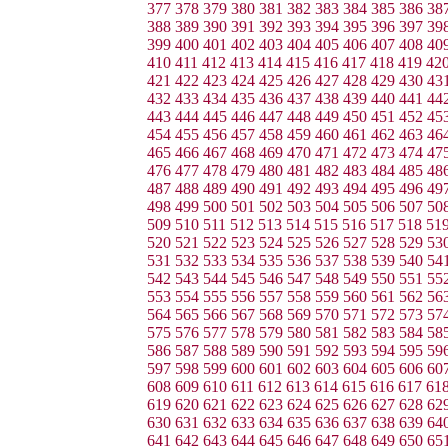
377
378
379
380
381
382
383
384
385
386
38
388
389
390
391
392
393
394
395
396
397
39
399
400
401
402
403
404
405
406
407
408
40
410
411
412
413
414
415
416
417
418
419
42
421
422
423
424
425
426
427
428
429
430
43
432
433
434
435
436
437
438
439
440
441
44
443
444
445
446
447
448
449
450
451
452
45
454
455
456
457
458
459
460
461
462
463
46
465
466
467
468
469
470
471
472
473
474
47
476
477
478
479
480
481
482
483
484
485
48
487
488
489
490
491
492
493
494
495
496
49
498
499
500
501
502
503
504
505
506
507
50
509
510
511
512
513
514
515
516
517
518
51
520
521
522
523
524
525
526
527
528
529
53
531
532
533
534
535
536
537
538
539
540
54
542
543
544
545
546
547
548
549
550
551
55
553
554
555
556
557
558
559
560
561
562
56
564
565
566
567
568
569
570
571
572
573
57
575
576
577
578
579
580
581
582
583
584
58
586
587
588
589
590
591
592
593
594
595
59
597
598
599
600
601
602
603
604
605
606
60
608
609
610
611
612
613
614
615
616
617
61
619
620
621
622
623
624
625
626
627
628
62
630
631
632
633
634
635
636
637
638
639
64
641
642
643
644
645
646
647
648
649
650
65