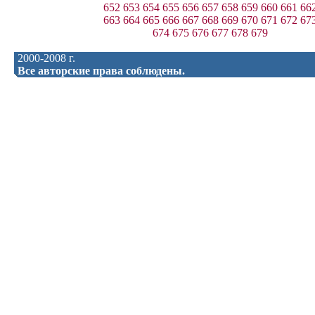
652
653
654
655
656
657
658
659
660
661
66
663
664
665
666
667
668
669
670
671
672
67
674
675
676
677
678
679
2000-2008 г.
Все авторские права соблюдены.