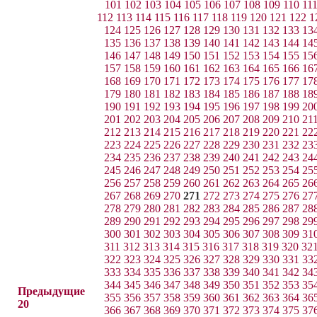
101
102
103
104
105
106
107
108
109
110
11
112
113
114
115
116
117
118
119
120
121
122
1
124
125
126
127
128
129
130
131
132
133
13
135
136
137
138
139
140
141
142
143
144
14
146
147
148
149
150
151
152
153
154
155
15
157
158
159
160
161
162
163
164
165
166
16
168
169
170
171
172
173
174
175
176
177
17
179
180
181
182
183
184
185
186
187
188
18
190
191
192
193
194
195
196
197
198
199
20
201
202
203
204
205
206
207
208
209
210
21
212
213
214
215
216
217
218
219
220
221
22
223
224
225
226
227
228
229
230
231
232
23
234
235
236
237
238
239
240
241
242
243
24
245
246
247
248
249
250
251
252
253
254
25
256
257
258
259
260
261
262
263
264
265
26
267
268
269
270
271
272
273
274
275
276
27
278
279
280
281
282
283
284
285
286
287
28
289
290
291
292
293
294
295
296
297
298
29
300
301
302
303
304
305
306
307
308
309
31
311
312
313
314
315
316
317
318
319
320
32
322
323
324
325
326
327
328
329
330
331
33
333
334
335
336
337
338
339
340
341
342
34
344
345
346
347
348
349
350
351
352
353
35
Предыдущие
355
356
357
358
359
360
361
362
363
364
36
20
366
367
368
369
370
371
372
373
374
375
37