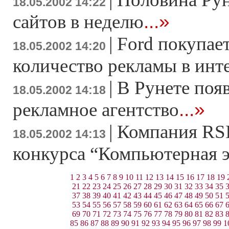
18.05.2002 14:22
...»
сайтов в неделю
|
Ford покупае
18.05.2002 14:20
количество рекламы в инт
|
В Рунете поя
18.05.2002 14:18
...»
рекламное агентство
|
Компания RSI
18.05.2002 14:13
конкурса “Компьютерная э
1
2
3
4
5
6
7
8
9
10
11
12
13
14
15
16
17
18
19
21
22
23
24
25
26
27
28
29
30
31
32
33
34
35
37
38
39
40
41
42
43
44
45
46
47
48
49
50
51
53
54
55
56
57
58
59
60
61
62
63
64
65
66
67
69
70
71
72
73
74
75
76
77
78
79
80
81
82
83
85
86
87
88
89
90
91
92
93
94
95
96
97
98
99
1