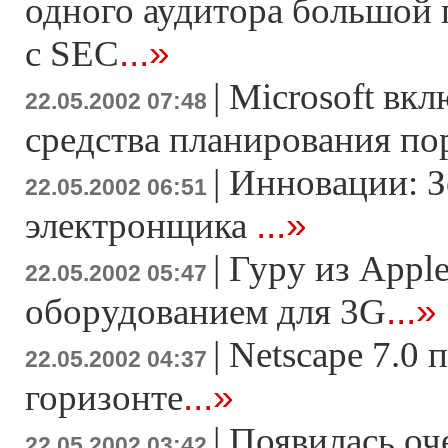
одного аудитора большой
...»
с SEC
|
Microsoft вк
22.05.2002 07:48
средства планирования по
|
Инновации: З
22.05.2002 06:51
...»
электронщика
|
Гуру из Apple
22.05.2002 05:47
...»
оборудованием для 3G
|
Netscape 7.0 
22.05.2002 04:37
...»
горизонте
|
Появилась оч
22.05.2002 03:42