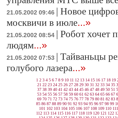
|
Новое цифров
21.05.2002 09:46
...»
москвичи в июле
|
Робот хочет 
21.05.2002 08:54
...»
людям
|
Тайваньцы ре
21.05.2002 07:53
...»
голубого лазера
1
2
3
4
5
6
7
8
9
10
11
12
13
14
15
16
17
18
19
21
22
23
24
25
26
27
28
29
30
31
32
33
34
35
37
38
39
40
41
42
43
44
45
46
47
48
49
50
51
53
54
55
56
57
58
59
60
61
62
63
64
65
66
67
69
70
71
72
73
74
75
76
77
78
79
80
81
82
83
85
86
87
88
89
90
91
92
93
94
95
96
97
98
99
1
101
102
103
104
105
106
107
108
109
110
11
112
113
114
115
116
117
118
119
120
121
122
1
124
125
126
127
128
129
130
131
132
133
13