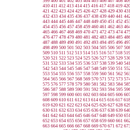
399
400
401
402
403
404
405
406
407
408
40
410
411
412
413
414
415
416
417
418
419
42
421
422
423
424
425
426
427
428
429
430
43
432
433
434
435
436
437
438
439
440
441
44
443
444
445
446
447
448
449
450
451
452
45
454
455
456
457
458
459
460
461
462
463
46
465
466
467
468
469
470
471
472
473
474
47
476
477
478
479
480
481
482
483
484
485
48
487
488
489
490
491
492
493
494
495
496
49
498
499
500
501
502
503
504
505
506
507
50
509
510
511
512
513
514
515
516
517
518
51
520
521
522
523
524
525
526
527
528
529
53
531
532
533
534
535
536
537
538
539
540
54
542
543
544
545
546
547
548
549
550
551
55
553
554
555
556
557
558
559
560
561
562
56
564
565
566
567
568
569
570
571
572
573
57
575
576
577
578
579
580
581
582
583
584
58
586
587
588
589
590
591
592
593
594
595
59
597
598
599
600
601
602
603
604
605
606
60
608
609
610
611
612
613
614
615
616
617
61
619
620
621
622
623
624
625
626
627
628
62
630
631
632
633
634
635
636
637
638
639
64
641
642
643
644
645
646
647
648
649
650
65
652
653
654
655
656
657
658
659
660
661
66
663
664
665
666
667
668
669
670
671
672
67