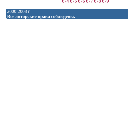
674
675
676
677
678
679
2000-2008 г.
Все авторские права соблюдены.