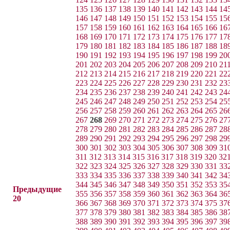
135
136
137
138
139
140
141
142
143
144
14
146
147
148
149
150
151
152
153
154
155
15
157
158
159
160
161
162
163
164
165
166
16
168
169
170
171
172
173
174
175
176
177
17
179
180
181
182
183
184
185
186
187
188
18
190
191
192
193
194
195
196
197
198
199
20
201
202
203
204
205
206
207
208
209
210
21
212
213
214
215
216
217
218
219
220
221
22
223
224
225
226
227
228
229
230
231
232
23
234
235
236
237
238
239
240
241
242
243
24
245
246
247
248
249
250
251
252
253
254
25
256
257
258
259
260
261
262
263
264
265
26
267
268
269
270
271
272
273
274
275
276
27
278
279
280
281
282
283
284
285
286
287
28
289
290
291
292
293
294
295
296
297
298
29
300
301
302
303
304
305
306
307
308
309
31
311
312
313
314
315
316
317
318
319
320
32
322
323
324
325
326
327
328
329
330
331
33
333
334
335
336
337
338
339
340
341
342
34
344
345
346
347
348
349
350
351
352
353
35
Предыдущие
355
356
357
358
359
360
361
362
363
364
36
20
366
367
368
369
370
371
372
373
374
375
37
377
378
379
380
381
382
383
384
385
386
38
388
389
390
391
392
393
394
395
396
397
39