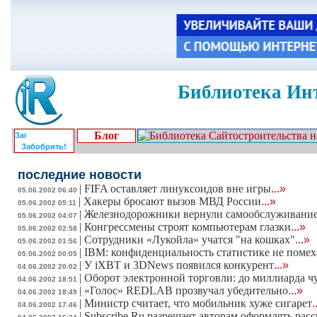
Библиотека Инт
Блог
Забобрить!
последние новости
|
FIFA оставляет линуксоидов вне игры
...»
05.06.2002 06:40
|
Хакеры бросают вызов МВД России
...»
05.06.2002 05:11
|
Железнодорожники вернули самообслуживани
05.06.2002 04:07
|
Конгрессмены строят компьютерам глазки
...»
05.06.2002 02:58
|
Сотрудники «Лукойла» учатся "на кошках"
...»
05.06.2002 01:56
|
IBM: конфиденциальность статистике не помех
05.06.2002 00:05
|
У iXBT и 3DNews появился конкурент
...»
04.06.2002 20:02
|
Оборот электронной торговли: до миллиарда чу
04.06.2002 18:51
|
«Голос» REDLAB прозвучал убедительно
...»
04.06.2002 18:49
|
Министр считает, что мобильник хуже сигарет
.
04.06.2002 17:46
|
Subscribe.Ru разрешает авторам оформлять ра