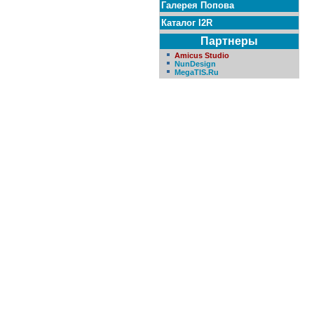
Галерея Попова
Каталог I2R
Партнеры
Amicus Studio
NunDesign
MegaTIS.Ru