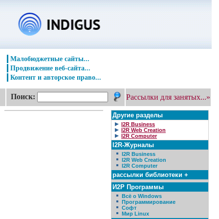
Малобюджетные сайты...
Продвижение веб-сайта...
Контент и авторское право...
Поиск:
Рассылки для занятых...»
Другие разделы
I2R Business
I2R Web Creation
I2R Computer
I2R-Журналы
I2R Business
I2R Web Creation
I2R Computer
рассылки библиотеки +
И2Р Программы
Всё о Windows
Программирование
Софт
Мир Linux