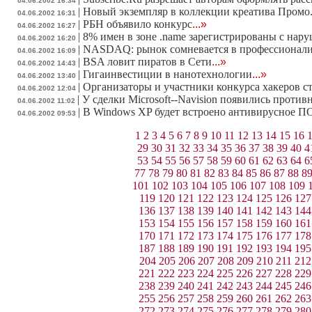
04.06.2002 16:34
|
Новый экземпляр в коллекции креатива Промо
04.06.2002 16:31
|
РБН объявило конкурс
...»
04.06.2002 16:27
|
8% имен в зоне .name зарегистрированы с нар
04.06.2002 16:20
|
NASDAQ: рынок сомневается в профессионали
04.06.2002 16:09
|
BSA ловит пиратов в Сети
...»
04.06.2002 14:43
|
Гигаинвестиции в нанотехнологии
...»
04.06.2002 13:40
|
Организаторы и участники конкурса хакеров ст
04.06.2002 12:04
|
У сделки Microsoft--Navision появились против
04.06.2002 11:02
|
В Windows XP будет встроено антивирусное П
04.06.2002 09:53
1
2
3
4
5
6
7
8
9
10
11
12
13
14
15
16
29
30
31
32
33
34
35
36
37
38
39
40
4
53
54
55
56
57
58
59
60
61
62
63
64
6
77
78
79
80
81
82
83
84
85
86
87
88
8
101
102
103
104
105
106
107
108
109
119
120
121
122
123
124
125
126
127
136
137
138
139
140
141
142
143
144
153
154
155
156
157
158
159
160
161
170
171
172
173
174
175
176
177
178
187
188
189
190
191
192
193
194
195
204
205
206
207
208
209
210
211
212
221
222
223
224
225
226
227
228
229
238
239
240
241
242
243
244
245
246
255
256
257
258
259
260
261
262
263
272
273
274
275
276
277
278
279
280