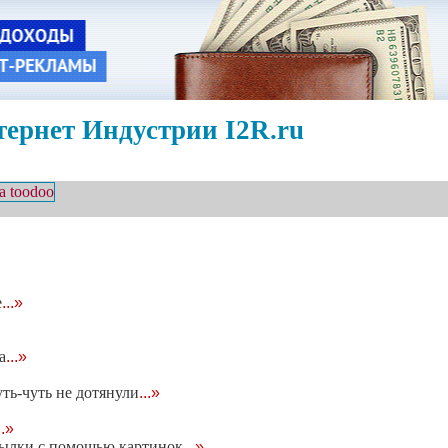
ернет Индустрии I2R.ru
е
...»
а
...»
ть-чуть не дотянули
...»
..»
ссылки с помощью картинок
...»