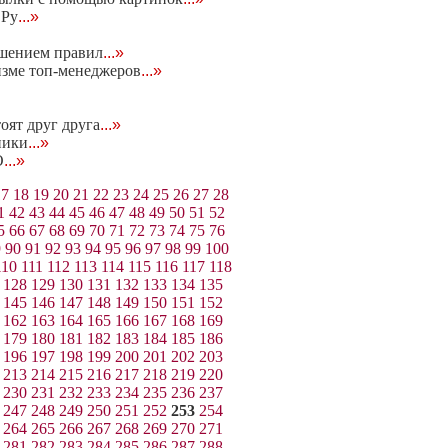
.Ру
...»
ушением правил
...»
зме топ-менеджеров
...»
оят друг друга
...»
ники
...»
О
...»
17
18
19
20
21
22
23
24
25
26
27
28
1
42
43
44
45
46
47
48
49
50
51
52
5
66
67
68
69
70
71
72
73
74
75
76
9
90
91
92
93
94
95
96
97
98
99
100
110
111
112
113
114
115
116
117
118
128
129
130
131
132
133
134
135
145
146
147
148
149
150
151
152
162
163
164
165
166
167
168
169
179
180
181
182
183
184
185
186
196
197
198
199
200
201
202
203
213
214
215
216
217
218
219
220
230
231
232
233
234
235
236
237
247
248
249
250
251
252
253
254
264
265
266
267
268
269
270
271
281
282
283
284
285
286
287
288