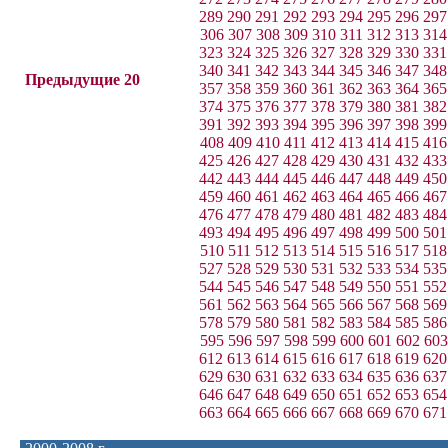
289
290
291
292
293
294
295
296
297
306
307
308
309
310
311
312
313
314
323
324
325
326
327
328
329
330
331
340
341
342
343
344
345
346
347
348
Предыдущие 20
357
358
359
360
361
362
363
364
365
374
375
376
377
378
379
380
381
382
391
392
393
394
395
396
397
398
399
408
409
410
411
412
413
414
415
416
425
426
427
428
429
430
431
432
433
442
443
444
445
446
447
448
449
450
459
460
461
462
463
464
465
466
467
476
477
478
479
480
481
482
483
484
493
494
495
496
497
498
499
500
501
510
511
512
513
514
515
516
517
518
527
528
529
530
531
532
533
534
535
544
545
546
547
548
549
550
551
552
561
562
563
564
565
566
567
568
569
578
579
580
581
582
583
584
585
586
595
596
597
598
599
600
601
602
603
612
613
614
615
616
617
618
619
620
629
630
631
632
633
634
635
636
637
646
647
648
649
650
651
652
653
654
663
664
665
666
667
668
669
670
671