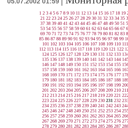
05.07.2002 01:59
1
2
3
4
5
6
7
8
9
10
11
12
13
14
15
16
17
18
19
21
22
23
24
25
26
27
28
29
30
31
32
33
34
35
37
38
39
40
41
42
43
44
45
46
47
48
49
50
51
53
54
55
56
57
58
59
60
61
62
63
64
65
66
67
69
70
71
72
73
74
75
76
77
78
79
80
81
82
83
85
86
87
88
89
90
91
92
93
94
95
96
97
98
99
1
101
102
103
104
105
106
107
108
109
110
11
112
113
114
115
116
117
118
119
120
121
122
1
124
125
126
127
128
129
130
131
132
133
13
135
136
137
138
139
140
141
142
143
144
14
146
147
148
149
150
151
152
153
154
155
15
157
158
159
160
161
162
163
164
165
166
16
168
169
170
171
172
173
174
175
176
177
17
179
180
181
182
183
184
185
186
187
188
18
190
191
192
193
194
195
196
197
198
199
20
201
202
203
204
205
206
207
208
209
210
21
212
213
214
215
216
217
218
219
220
221
22
223
224
225
226
227
228
229
230
231
232
23
234
235
236
237
238
239
240
241
242
243
24
245
246
247
248
249
250
251
252
253
254
25
256
257
258
259
260
261
262
263
264
265
26
267
268
269
270
271
272
273
274
275
276
27
278
279
280
281
282
283
284
285
286
287
28