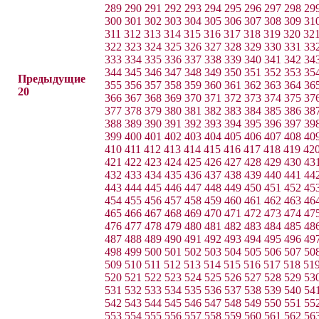
289
290
291
292
293
294
295
296
297
298
29
300
301
302
303
304
305
306
307
308
309
31
311
312
313
314
315
316
317
318
319
320
32
322
323
324
325
326
327
328
329
330
331
33
333
334
335
336
337
338
339
340
341
342
34
344
345
346
347
348
349
350
351
352
353
35
Предыдущие
355
356
357
358
359
360
361
362
363
364
36
20
366
367
368
369
370
371
372
373
374
375
37
377
378
379
380
381
382
383
384
385
386
38
388
389
390
391
392
393
394
395
396
397
39
399
400
401
402
403
404
405
406
407
408
40
410
411
412
413
414
415
416
417
418
419
42
421
422
423
424
425
426
427
428
429
430
43
432
433
434
435
436
437
438
439
440
441
44
443
444
445
446
447
448
449
450
451
452
45
454
455
456
457
458
459
460
461
462
463
46
465
466
467
468
469
470
471
472
473
474
47
476
477
478
479
480
481
482
483
484
485
48
487
488
489
490
491
492
493
494
495
496
49
498
499
500
501
502
503
504
505
506
507
50
509
510
511
512
513
514
515
516
517
518
51
520
521
522
523
524
525
526
527
528
529
53
531
532
533
534
535
536
537
538
539
540
54
542
543
544
545
546
547
548
549
550
551
55
553
554
555
556
557
558
559
560
561
562
56