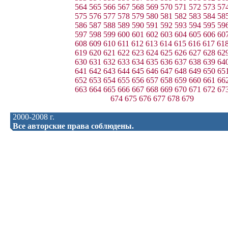
564
565
566
567
568
569
570
571
572
573
57
575
576
577
578
579
580
581
582
583
584
58
586
587
588
589
590
591
592
593
594
595
59
597
598
599
600
601
602
603
604
605
606
60
608
609
610
611
612
613
614
615
616
617
61
619
620
621
622
623
624
625
626
627
628
62
630
631
632
633
634
635
636
637
638
639
64
641
642
643
644
645
646
647
648
649
650
65
652
653
654
655
656
657
658
659
660
661
66
663
664
665
666
667
668
669
670
671
672
67
674
675
676
677
678
679
2000-2008 г.
Все авторские права соблюдены.