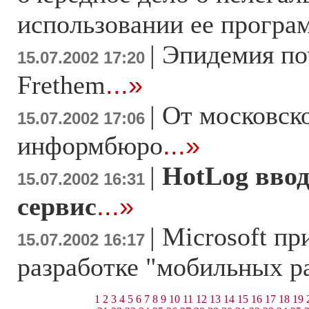
использовании ее програ
|
Эпидемия по
15.07.2002 17:20
Frethem
...»
|
От московск
15.07.2002 17:06
информбюро
...»
|
HotLog вво
15.07.2002 16:31
сервис
...»
|
Microsoft пр
15.07.2002 16:17
разработке "мобильных р
1
2
3
4
5
6
7
8
9
10
11
12
13
14
15
16
17
18
19