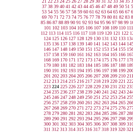
21
22
23
24
25
26
27
28
29
30
31
32
33
34
35
37
38
39
40
41
42
43
44
45
46
47
48
49
50
51
53
54
55
56
57
58
59
60
61
62
63
64
65
66
67
69
70
71
72
73
74
75
76
77
78
79
80
81
82
83
85
86
87
88
89
90
91
92
93
94
95
96
97
98
99
1
101
102
103
104
105
106
107
108
109
110
11
112
113
114
115
116
117
118
119
120
121
122
1
124
125
126
127
128
129
130
131
132
133
13
135
136
137
138
139
140
141
142
143
144
14
146
147
148
149
150
151
152
153
154
155
15
157
158
159
160
161
162
163
164
165
166
16
168
169
170
171
172
173
174
175
176
177
17
179
180
181
182
183
184
185
186
187
188
18
190
191
192
193
194
195
196
197
198
199
20
201
202
203
204
205
206
207
208
209
210
21
212
213
214
215
216
217
218
219
220
221
22
223
224
225
226
227
228
229
230
231
232
23
234
235
236
237
238
239
240
241
242
243
24
245
246
247
248
249
250
251
252
253
254
25
256
257
258
259
260
261
262
263
264
265
26
267
268
269
270
271
272
273
274
275
276
27
278
279
280
281
282
283
284
285
286
287
28
289
290
291
292
293
294
295
296
297
298
29
300
301
302
303
304
305
306
307
308
309
31
311
312
313
314
315
316
317
318
319
320
32