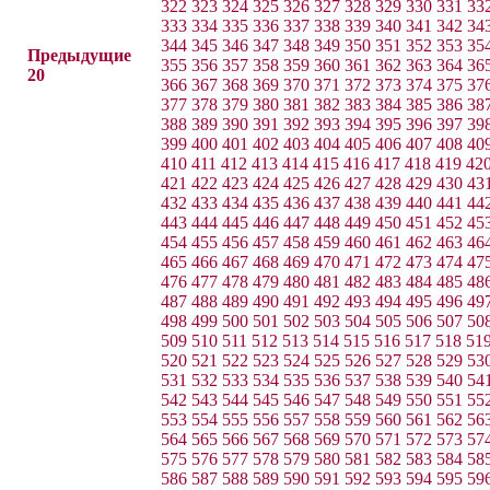
322
323
324
325
326
327
328
329
330
331
33
333
334
335
336
337
338
339
340
341
342
34
344
345
346
347
348
349
350
351
352
353
35
Предыдущие
355
356
357
358
359
360
361
362
363
364
36
20
366
367
368
369
370
371
372
373
374
375
37
377
378
379
380
381
382
383
384
385
386
38
388
389
390
391
392
393
394
395
396
397
39
399
400
401
402
403
404
405
406
407
408
40
410
411
412
413
414
415
416
417
418
419
42
421
422
423
424
425
426
427
428
429
430
43
432
433
434
435
436
437
438
439
440
441
44
443
444
445
446
447
448
449
450
451
452
45
454
455
456
457
458
459
460
461
462
463
46
465
466
467
468
469
470
471
472
473
474
47
476
477
478
479
480
481
482
483
484
485
48
487
488
489
490
491
492
493
494
495
496
49
498
499
500
501
502
503
504
505
506
507
50
509
510
511
512
513
514
515
516
517
518
51
520
521
522
523
524
525
526
527
528
529
53
531
532
533
534
535
536
537
538
539
540
54
542
543
544
545
546
547
548
549
550
551
55
553
554
555
556
557
558
559
560
561
562
56
564
565
566
567
568
569
570
571
572
573
57
575
576
577
578
579
580
581
582
583
584
58
586
587
588
589
590
591
592
593
594
595
59