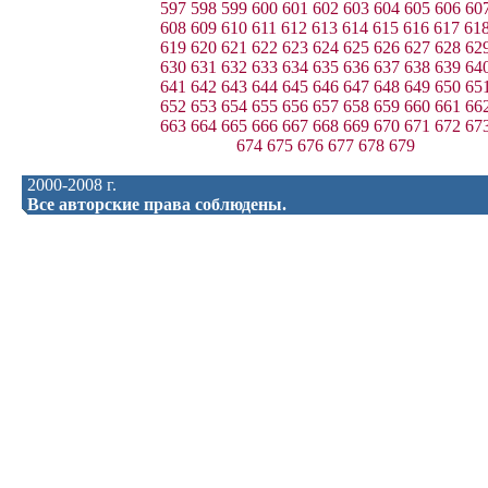
597
598
599
600
601
602
603
604
605
606
60
608
609
610
611
612
613
614
615
616
617
61
619
620
621
622
623
624
625
626
627
628
62
630
631
632
633
634
635
636
637
638
639
64
641
642
643
644
645
646
647
648
649
650
65
652
653
654
655
656
657
658
659
660
661
66
663
664
665
666
667
668
669
670
671
672
67
674
675
676
677
678
679
2000-2008 г.
Все авторские права соблюдены.