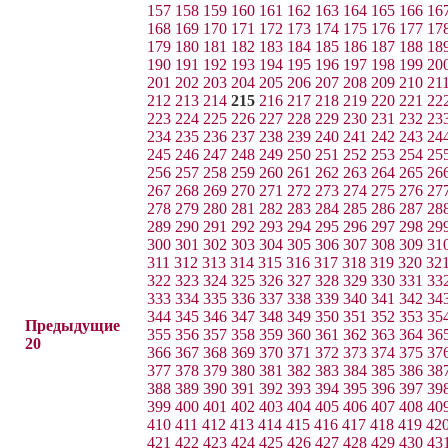
157
158
159
160
161
162
163
164
165
166
16
168
169
170
171
172
173
174
175
176
177
17
179
180
181
182
183
184
185
186
187
188
18
190
191
192
193
194
195
196
197
198
199
20
201
202
203
204
205
206
207
208
209
210
21
212
213
214
215
216
217
218
219
220
221
22
223
224
225
226
227
228
229
230
231
232
23
234
235
236
237
238
239
240
241
242
243
24
245
246
247
248
249
250
251
252
253
254
25
256
257
258
259
260
261
262
263
264
265
26
267
268
269
270
271
272
273
274
275
276
27
278
279
280
281
282
283
284
285
286
287
28
289
290
291
292
293
294
295
296
297
298
29
300
301
302
303
304
305
306
307
308
309
31
311
312
313
314
315
316
317
318
319
320
32
322
323
324
325
326
327
328
329
330
331
33
333
334
335
336
337
338
339
340
341
342
34
344
345
346
347
348
349
350
351
352
353
35
Предыдущие
355
356
357
358
359
360
361
362
363
364
36
20
366
367
368
369
370
371
372
373
374
375
37
377
378
379
380
381
382
383
384
385
386
38
388
389
390
391
392
393
394
395
396
397
39
399
400
401
402
403
404
405
406
407
408
40
410
411
412
413
414
415
416
417
418
419
42
421
422
423
424
425
426
427
428
429
430
43