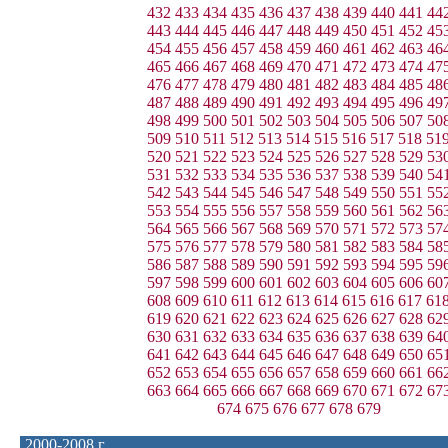
432
433
434
435
436
437
438
439
440
441
44
443
444
445
446
447
448
449
450
451
452
45
454
455
456
457
458
459
460
461
462
463
46
465
466
467
468
469
470
471
472
473
474
47
476
477
478
479
480
481
482
483
484
485
48
487
488
489
490
491
492
493
494
495
496
49
498
499
500
501
502
503
504
505
506
507
50
509
510
511
512
513
514
515
516
517
518
51
520
521
522
523
524
525
526
527
528
529
53
531
532
533
534
535
536
537
538
539
540
54
542
543
544
545
546
547
548
549
550
551
55
553
554
555
556
557
558
559
560
561
562
56
564
565
566
567
568
569
570
571
572
573
57
575
576
577
578
579
580
581
582
583
584
58
586
587
588
589
590
591
592
593
594
595
59
597
598
599
600
601
602
603
604
605
606
60
608
609
610
611
612
613
614
615
616
617
61
619
620
621
622
623
624
625
626
627
628
62
630
631
632
633
634
635
636
637
638
639
64
641
642
643
644
645
646
647
648
649
650
65
652
653
654
655
656
657
658
659
660
661
66
663
664
665
666
667
668
669
670
671
672
67
674
675
676
677
678
679
2000-2008 г.