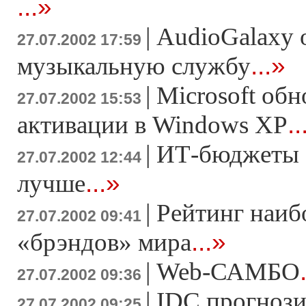
...»
|
AudioGalaxy 
27.07.2002 17:59
...»
музыкальную службу
|
Microsoft обн
27.07.2002 15:53
..
активации в Windows XP
|
ИТ-бюджеты с
27.07.2002 12:44
...»
лучше
|
Рейтинг наиб
27.07.2002 09:41
...»
«брэндов» мира
|
Web-САМБО
27.07.2002 09:36
|
IDC прогнози
27.07.2002 09:25