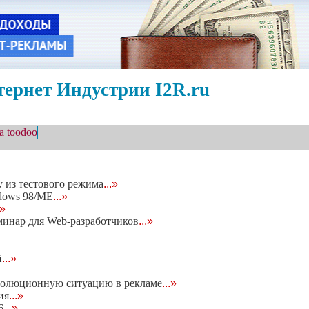
ернет Индустрии I2R.ru
 из тестового режима
...»
ndows 98/МЕ
...»
.»
минар для Web-разработчиков
...»
й
...»
волюционную ситуацию в рекламе
...»
ия
...»
6
...»