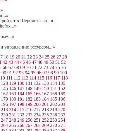
..»
ки
...»
 пройдет в Шереметьево
...»
refox
...»
ном»
...»
 и управлению ресурсом
...»
17
18
19
20
21
22
23
24
25
26
27
28
1
42
43
44
45
46
47
48
49
50
51
52
5
66
67
68
69
70
71
72
73
74
75
76
9
90
91
92
93
94
95
96
97
98
99
100
110
111
112
113
114
115
116
117
118
128
129
130
131
132
133
134
135
145
146
147
148
149
150
151
152
162
163
164
165
166
167
168
169
179
180
181
182
183
184
185
186
196
197
198
199
200
201
202
203
213
214
215
216
217
218
219
220
230
231
232
233
234
235
236
237
247
248
249
250
251
252
253
254
264
265
266
267
268
269
270
271
281
282
283
284
285
286
287
288