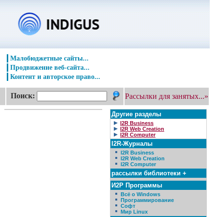
Малобюджетные сайты...
Продвижение веб-сайта...
Контент и авторское право...
Поиск:
Рассылки для занятых...»
Другие разделы
I2R Business
I2R Web Creation
I2R Computer
I2R-Журналы
I2R Business
I2R Web Creation
I2R Computer
рассылки библиотеки +
И2Р Программы
Всё о Windows
Программирование
Софт
Мир Linux