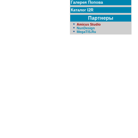
Галерея Попова
Каталог I2R
Партнеры
Amicus Studio
NunDesign
MegaTIS.Ru