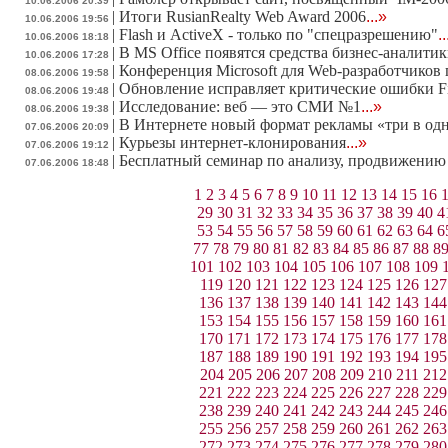
10.06.2006 20:39
|
Итоги RusianRealty Web Award 2006
...»
10.06.2006 19:56
|
Flash и ActiveX - только по "спецразрешению"
.
10.06.2006 18:18
|
В MS Office появятся средства бизнес-аналити
10.06.2006 17:28
|
Конференция Microsoft для Web-разработчиков
08.06.2006 19:58
|
Обновление исправляет критические ошибки Fi
08.06.2006 19:48
|
Исследование: веб — это СМИ №1
...»
08.06.2006 19:38
|
В Интернете новый формат рекламы «три в од
07.06.2006 20:09
|
Курьезы интернет-клонирования
...»
07.06.2006 19:12
|
Бесплатный семинар по анализу, продвижению
07.06.2006 18:48
1
2
3
4
5
6
7
8
9
10
11
12
13
14
15
16
29
30
31
32
33
34
35
36
37
38
39
40
4
53
54
55
56
57
58
59
60
61
62
63
64
6
77
78
79
80
81
82
83
84
85
86
87
88
8
101
102
103
104
105
106
107
108
109
119
120
121
122
123
124
125
126
127
136
137
138
139
140
141
142
143
144
153
154
155
156
157
158
159
160
161
170
171
172
173
174
175
176
177
178
187
188
189
190
191
192
193
194
195
204
205
206
207
208
209
210
211
212
221
222
223
224
225
226
227
228
229
238
239
240
241
242
243
244
245
246
255
256
257
258
259
260
261
262
263
272
273
274
275
276
277
278
279
280