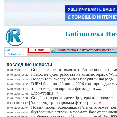
Библиотека Инт
Блог
Забобрить!
последние новости
|
Google не спешит выводить баннерную рекламу
16.06.2006 17:15
|
Firefox не будет работать на компьютерах с Wi
16.06.2006 16:29
|
Победители Webby Awards получили награды
..
16.06.2006 15:39
|
DJEM Solutions 28 июня 2006 года проводит се
14.06.2006 16:35
|
Yahoo модернизировала фотосервис
...»
14.06.2006 16:15
|
Блог-утопия
...»
14.06.2006 13:51
|
Google синхронизирует браузеры пользователе
13.06.2006 19:57
|
Yahoo модернизировала фотосервис
...»
11.06.2006 14:22
|
Новый проект Александра Гагина отражает ре
10.06.2006 21:04
|
Футбольные встречи в формате flash-телевиден
10.06.2006 20:45
|
Рамблер открывает сайт, посвященный ЧМ-200