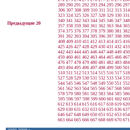
289
290
291
292
293
294
295
296
297
306
307
308
309
310
311
312
313
314
323
324
325
326
327
328
329
330
331
340
341
342
343
344
345
346
347
348
Предыдущие 20
357
358
359
360
361
362
363
364
365
374
375
376
377
378
379
380
381
382
391
392
393
394
395
396
397
398
399
408
409
410
411
412
413
414
415
416
425
426
427
428
429
430
431
432
433
442
443
444
445
446
447
448
449
450
459
460
461
462
463
464
465
466
467
476
477
478
479
480
481
482
483
484
493
494
495
496
497
498
499
500
501
510
511
512
513
514
515
516
517
518
527
528
529
530
531
532
533
534
535
544
545
546
547
548
549
550
551
552
561
562
563
564
565
566
567
568
569
578
579
580
581
582
583
584
585
586
595
596
597
598
599
600
601
602
603
612
613
614
615
616
617
618
619
620
629
630
631
632
633
634
635
636
637
646
647
648
649
650
651
652
653
654
663
664
665
666
667
668
669
670
671