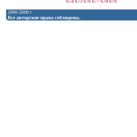
674
675
676
677
678
679
2000-2008 г.
Все авторские права соблюдены.