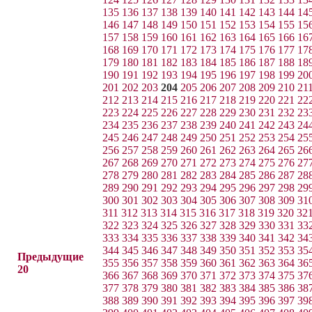
135
136
137
138
139
140
141
142
143
144
14
146
147
148
149
150
151
152
153
154
155
15
157
158
159
160
161
162
163
164
165
166
16
168
169
170
171
172
173
174
175
176
177
17
179
180
181
182
183
184
185
186
187
188
18
190
191
192
193
194
195
196
197
198
199
20
201
202
203
204
205
206
207
208
209
210
21
212
213
214
215
216
217
218
219
220
221
22
223
224
225
226
227
228
229
230
231
232
23
234
235
236
237
238
239
240
241
242
243
24
245
246
247
248
249
250
251
252
253
254
25
256
257
258
259
260
261
262
263
264
265
26
267
268
269
270
271
272
273
274
275
276
27
278
279
280
281
282
283
284
285
286
287
28
289
290
291
292
293
294
295
296
297
298
29
300
301
302
303
304
305
306
307
308
309
31
311
312
313
314
315
316
317
318
319
320
32
322
323
324
325
326
327
328
329
330
331
33
333
334
335
336
337
338
339
340
341
342
34
344
345
346
347
348
349
350
351
352
353
35
Предыдущие
355
356
357
358
359
360
361
362
363
364
36
20
366
367
368
369
370
371
372
373
374
375
37
377
378
379
380
381
382
383
384
385
386
38
388
389
390
391
392
393
394
395
396
397
39