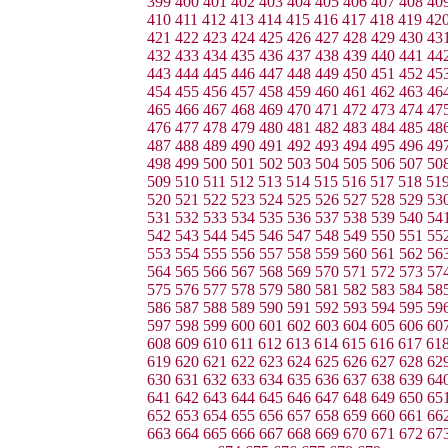
399
400
401
402
403
404
405
406
407
408
40
410
411
412
413
414
415
416
417
418
419
42
421
422
423
424
425
426
427
428
429
430
43
432
433
434
435
436
437
438
439
440
441
44
443
444
445
446
447
448
449
450
451
452
45
454
455
456
457
458
459
460
461
462
463
46
465
466
467
468
469
470
471
472
473
474
47
476
477
478
479
480
481
482
483
484
485
48
487
488
489
490
491
492
493
494
495
496
49
498
499
500
501
502
503
504
505
506
507
50
509
510
511
512
513
514
515
516
517
518
51
520
521
522
523
524
525
526
527
528
529
53
531
532
533
534
535
536
537
538
539
540
54
542
543
544
545
546
547
548
549
550
551
55
553
554
555
556
557
558
559
560
561
562
56
564
565
566
567
568
569
570
571
572
573
57
575
576
577
578
579
580
581
582
583
584
58
586
587
588
589
590
591
592
593
594
595
59
597
598
599
600
601
602
603
604
605
606
60
608
609
610
611
612
613
614
615
616
617
61
619
620
621
622
623
624
625
626
627
628
62
630
631
632
633
634
635
636
637
638
639
64
641
642
643
644
645
646
647
648
649
650
65
652
653
654
655
656
657
658
659
660
661
66
663
664
665
666
667
668
669
670
671
672
67