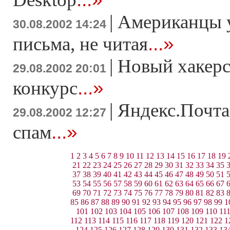
|
Американцы 
30.08.2002 14:24
...»
письма, не читая
|
Новый хакерск
29.08.2002 20:01
...»
конкурс
|
Яндекс.Почта
29.08.2002 12:27
...»
спам
1
2
3
4
5
6
7
8
9
10
11
12
13
14
15
16
17
18
19
21
22
23
24
25
26
27
28
29
30
31
32
33
34
35
37
38
39
40
41
42
43
44
45
46
47
48
49
50
51
53
54
55
56
57
58
59
60
61
62
63
64
65
66
67
69
70
71
72
73
74
75
76
77
78
79
80
81
82
83
85
86
87
88
89
90
91
92
93
94
95
96
97
98
99
1
101
102
103
104
105
106
107
108
109
110
11
112
113
114
115
116
117
118
119
120
121
122
1
124
125
126
127
128
129
130
131
132
133
13