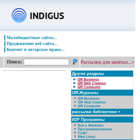
Малобюджетные сайты...
Продвижение веб-сайта...
Контент и авторское право...
Поиск:
Рассылки для занятых...»
Другие разделы
I2R Business
I2R Web Creation
I2R Computer
I2R-Журналы
I2R Business
I2R Web Creation
I2R Computer
рассылки библиотеки +
И2Р Программы
Всё о Windows
Программирование
Софт
Мир Linux