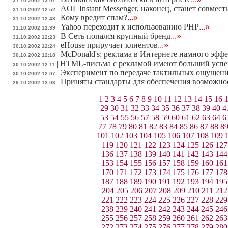
31.10.2002 13:01
|
AOL Instant Messenger, наконец, станет совмес
31.10.2002 12:52
|
Кому вредит спам?
...»
31.10.2002 12:48
|
Yahoo переходит к использованию PHP
...»
31.10.2002 12:39
|
В Сеть попался крупный бренд
...»
31.10.2002 12:23
|
eHouse приручает клиентов
...»
30.10.2002 12:24
|
McDonald's: реклама в Интернете намного эфф
30.10.2002 12:18
|
HTML-письма с рекламой имеют больший успех
30.10.2002 12:11
|
Эксперимент по передаче тактильных ощущени
30.10.2002 12:07
|
Приняты стандарты для обеспечения возможно
29.10.2002 13:03
1
2
3
4
5
6
7
8
9
10
11
12
13
14
15
16
29
30
31
32
33
34
35
36
37
38
39
40
4
53
54
55
56
57
58
59
60
61
62
63
64
6
77
78
79
80
81
82
83
84
85
86
87
88
8
101
102
103
104
105
106
107
108
109
119
120
121
122
123
124
125
126
127
136
137
138
139
140
141
142
143
144
153
154
155
156
157
158
159
160
161
170
171
172
173
174
175
176
177
178
187
188
189
190
191
192
193
194
195
204
205
206
207
208
209
210
211
212
221
222
223
224
225
226
227
228
229
238
239
240
241
242
243
244
245
246
255
256
257
258
259
260
261
262
263
272
273
274
275
276
277
278
279
280