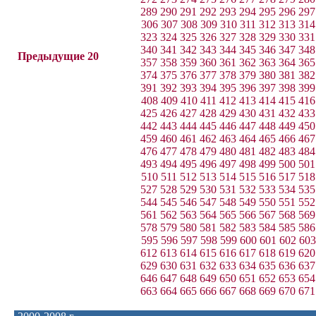
289
290
291
292
293
294
295
296
297
306
307
308
309
310
311
312
313
314
323
324
325
326
327
328
329
330
331
340
341
342
343
344
345
346
347
348
Предыдущие 20
357
358
359
360
361
362
363
364
365
374
375
376
377
378
379
380
381
382
391
392
393
394
395
396
397
398
399
408
409
410
411
412
413
414
415
416
425
426
427
428
429
430
431
432
433
442
443
444
445
446
447
448
449
450
459
460
461
462
463
464
465
466
467
476
477
478
479
480
481
482
483
484
493
494
495
496
497
498
499
500
501
510
511
512
513
514
515
516
517
518
527
528
529
530
531
532
533
534
535
544
545
546
547
548
549
550
551
552
561
562
563
564
565
566
567
568
569
578
579
580
581
582
583
584
585
586
595
596
597
598
599
600
601
602
603
612
613
614
615
616
617
618
619
620
629
630
631
632
633
634
635
636
637
646
647
648
649
650
651
652
653
654
663
664
665
666
667
668
669
670
671