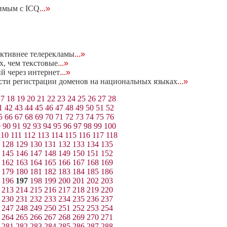
тимым с ICQ
...»
ективнее телерекламы
...»
, чем текстовые
...»
й через интернет
...»
сти регистрации доменов на национальных языках
...»
17
18
19
20
21
22
23
24
25
26
27
28
1
42
43
44
45
46
47
48
49
50
51
52
5
66
67
68
69
70
71
72
73
74
75
76
9
90
91
92
93
94
95
96
97
98
99
100
110
111
112
113
114
115
116
117
118
128
129
130
131
132
133
134
135
145
146
147
148
149
150
151
152
162
163
164
165
166
167
168
169
179
180
181
182
183
184
185
186
196
197
198
199
200
201
202
203
213
214
215
216
217
218
219
220
230
231
232
233
234
235
236
237
247
248
249
250
251
252
253
254
264
265
266
267
268
269
270
271
281
282
283
284
285
286
287
288