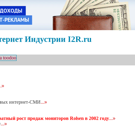
ернет Индустрии I2R.ru
..»
ровых интернет-СМИ
...»
атный рост продаж мониторов Rolsen в 2002 году
...»
О
...»