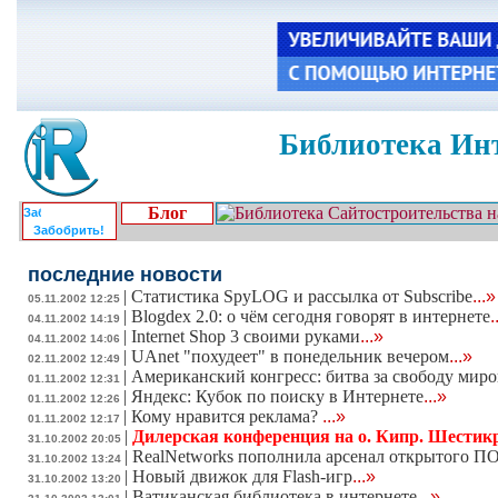
Библиотека Инт
Блог
Забобрить!
последние новости
|
Статистика SpyLOG и рассылка от Subscribe
...»
05.11.2002 12:25
|
Blogdex 2.0: о чём сегодня говорят в интернете
.
04.11.2002 14:19
|
Internet Shop 3 своими руками
...»
04.11.2002 14:06
|
UAnet "похудеет" в понедельник вечером
...»
02.11.2002 12:49
|
Американский конгресс: битва за свободу ми
01.11.2002 12:31
|
Яндекс: Кубок по поиску в Интернете
...»
01.11.2002 12:26
|
Кому нравится реклама?
...»
01.11.2002 12:17
|
Дилерская конференция на о. Кипр. Шестикр
31.10.2002 20:05
|
RealNetworks пополнила арсенал открытого П
31.10.2002 13:24
|
Новый движок для Flash-игр
...»
31.10.2002 13:20
|
Ватиканская библиотека в интернете
...»