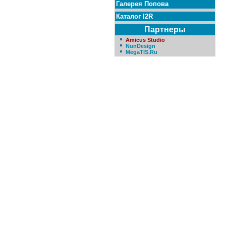
Галерея Попова
Каталог I2R
Партнеры
Amicus Studio
NunDesign
MegaTIS.Ru