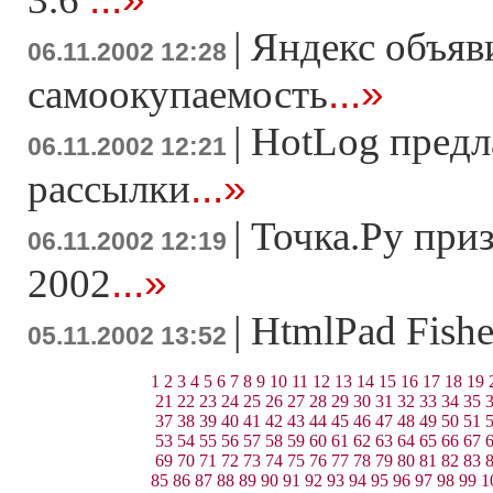
|
Яндекс объяв
06.11.2002 12:28
...»
самоокупаемость
|
HotLog предл
06.11.2002 12:21
...»
рассылки
|
Точка.Ру при
06.11.2002 12:19
...»
2002
|
HtmlPad Fish
05.11.2002 13:52
1
2
3
4
5
6
7
8
9
10
11
12
13
14
15
16
17
18
19
21
22
23
24
25
26
27
28
29
30
31
32
33
34
35
37
38
39
40
41
42
43
44
45
46
47
48
49
50
51
53
54
55
56
57
58
59
60
61
62
63
64
65
66
67
69
70
71
72
73
74
75
76
77
78
79
80
81
82
83
85
86
87
88
89
90
91
92
93
94
95
96
97
98
99
1