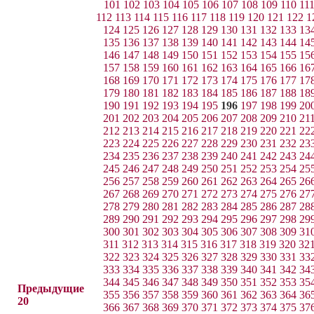
101
102
103
104
105
106
107
108
109
110
11
112
113
114
115
116
117
118
119
120
121
122
1
124
125
126
127
128
129
130
131
132
133
13
135
136
137
138
139
140
141
142
143
144
14
146
147
148
149
150
151
152
153
154
155
15
157
158
159
160
161
162
163
164
165
166
16
168
169
170
171
172
173
174
175
176
177
17
179
180
181
182
183
184
185
186
187
188
18
190
191
192
193
194
195
196
197
198
199
20
201
202
203
204
205
206
207
208
209
210
21
212
213
214
215
216
217
218
219
220
221
22
223
224
225
226
227
228
229
230
231
232
23
234
235
236
237
238
239
240
241
242
243
24
245
246
247
248
249
250
251
252
253
254
25
256
257
258
259
260
261
262
263
264
265
26
267
268
269
270
271
272
273
274
275
276
27
278
279
280
281
282
283
284
285
286
287
28
289
290
291
292
293
294
295
296
297
298
29
300
301
302
303
304
305
306
307
308
309
31
311
312
313
314
315
316
317
318
319
320
32
322
323
324
325
326
327
328
329
330
331
33
333
334
335
336
337
338
339
340
341
342
34
344
345
346
347
348
349
350
351
352
353
35
Предыдущие
355
356
357
358
359
360
361
362
363
364
36
20
366
367
368
369
370
371
372
373
374
375
37