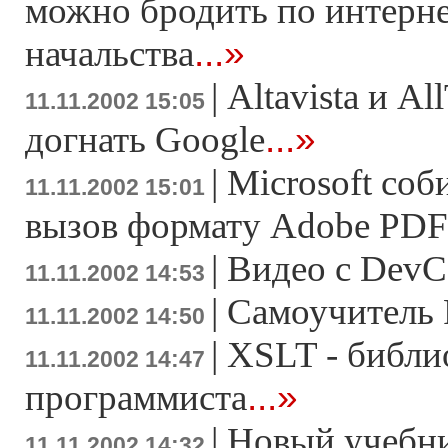
можно бродить по интерне
...»
начальства
|
Altavista и A
11.11.2002 15:05
...»
догнать Google
|
Microsoft соб
11.11.2002 15:01
вызов формату Adobe PDF
|
Видео с DevC
11.11.2002 14:53
|
Самоучитель 
11.11.2002 14:50
|
XSLT - библи
11.11.2002 14:47
...»
программиста
|
Новый учебни
11.11.2002 14:32