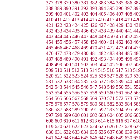
377
378
379
380
381
382
383
384
385
386
38
388
389
390
391
392
393
394
395
396
397
39
399
400
401
402
403
404
405
406
407
408
40
410
411
412
413
414
415
416
417
418
419
42
421
422
423
424
425
426
427
428
429
430
43
432
433
434
435
436
437
438
439
440
441
44
443
444
445
446
447
448
449
450
451
452
45
454
455
456
457
458
459
460
461
462
463
46
465
466
467
468
469
470
471
472
473
474
47
476
477
478
479
480
481
482
483
484
485
48
487
488
489
490
491
492
493
494
495
496
49
498
499
500
501
502
503
504
505
506
507
50
509
510
511
512
513
514
515
516
517
518
51
520
521
522
523
524
525
526
527
528
529
53
531
532
533
534
535
536
537
538
539
540
54
542
543
544
545
546
547
548
549
550
551
55
553
554
555
556
557
558
559
560
561
562
56
564
565
566
567
568
569
570
571
572
573
57
575
576
577
578
579
580
581
582
583
584
58
586
587
588
589
590
591
592
593
594
595
59
597
598
599
600
601
602
603
604
605
606
60
608
609
610
611
612
613
614
615
616
617
61
619
620
621
622
623
624
625
626
627
628
62
630
631
632
633
634
635
636
637
638
639
64
641
642
643
644
645
646
647
648
649
650
65