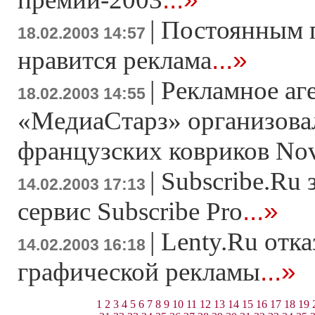
|
Постоянным п
18.02.2003 14:57
...»
нравится реклама
|
Рекламное аг
18.02.2003 14:55
«МедиаСтарз» организова
французских ковриков Nov
|
Subscribe.Ru 
14.02.2003 17:13
...»
сервис Subscribe Pro
|
Lenty.Ru отка
14.02.2003 16:18
...»
графической рекламы
1
2
3
4
5
6
7
8
9
10
11
12
13
14
15
16
17
18
19