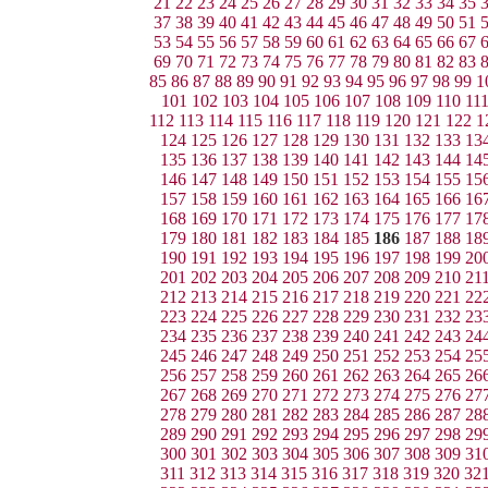
21
22
23
24
25
26
27
28
29
30
31
32
33
34
35
37
38
39
40
41
42
43
44
45
46
47
48
49
50
51
53
54
55
56
57
58
59
60
61
62
63
64
65
66
67
69
70
71
72
73
74
75
76
77
78
79
80
81
82
83
85
86
87
88
89
90
91
92
93
94
95
96
97
98
99
1
101
102
103
104
105
106
107
108
109
110
11
112
113
114
115
116
117
118
119
120
121
122
1
124
125
126
127
128
129
130
131
132
133
13
135
136
137
138
139
140
141
142
143
144
14
146
147
148
149
150
151
152
153
154
155
15
157
158
159
160
161
162
163
164
165
166
16
168
169
170
171
172
173
174
175
176
177
17
179
180
181
182
183
184
185
186
187
188
18
190
191
192
193
194
195
196
197
198
199
20
201
202
203
204
205
206
207
208
209
210
21
212
213
214
215
216
217
218
219
220
221
22
223
224
225
226
227
228
229
230
231
232
23
234
235
236
237
238
239
240
241
242
243
24
245
246
247
248
249
250
251
252
253
254
25
256
257
258
259
260
261
262
263
264
265
26
267
268
269
270
271
272
273
274
275
276
27
278
279
280
281
282
283
284
285
286
287
28
289
290
291
292
293
294
295
296
297
298
29
300
301
302
303
304
305
306
307
308
309
31
311
312
313
314
315
316
317
318
319
320
32