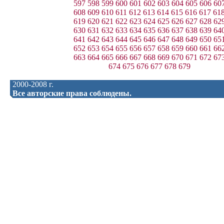
597
598
599
600
601
602
603
604
605
606
60
608
609
610
611
612
613
614
615
616
617
61
619
620
621
622
623
624
625
626
627
628
62
630
631
632
633
634
635
636
637
638
639
64
641
642
643
644
645
646
647
648
649
650
65
652
653
654
655
656
657
658
659
660
661
66
663
664
665
666
667
668
669
670
671
672
67
674
675
676
677
678
679
2000-2008 г.
Все авторские права соблюдены.