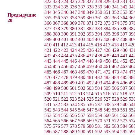
322
323
324
325
326
327
328
329
330
331
33
333
334
335
336
337
338
339
340
341
342
34
344
345
346
347
348
349
350
351
352
353
35
Предыдущие
355
356
357
358
359
360
361
362
363
364
36
20
366
367
368
369
370
371
372
373
374
375
37
377
378
379
380
381
382
383
384
385
386
38
388
389
390
391
392
393
394
395
396
397
39
399
400
401
402
403
404
405
406
407
408
40
410
411
412
413
414
415
416
417
418
419
42
421
422
423
424
425
426
427
428
429
430
43
432
433
434
435
436
437
438
439
440
441
44
443
444
445
446
447
448
449
450
451
452
45
454
455
456
457
458
459
460
461
462
463
46
465
466
467
468
469
470
471
472
473
474
47
476
477
478
479
480
481
482
483
484
485
48
487
488
489
490
491
492
493
494
495
496
49
498
499
500
501
502
503
504
505
506
507
50
509
510
511
512
513
514
515
516
517
518
51
520
521
522
523
524
525
526
527
528
529
53
531
532
533
534
535
536
537
538
539
540
54
542
543
544
545
546
547
548
549
550
551
55
553
554
555
556
557
558
559
560
561
562
56
564
565
566
567
568
569
570
571
572
573
57
575
576
577
578
579
580
581
582
583
584
58
586
587
588
589
590
591
592
593
594
595
59