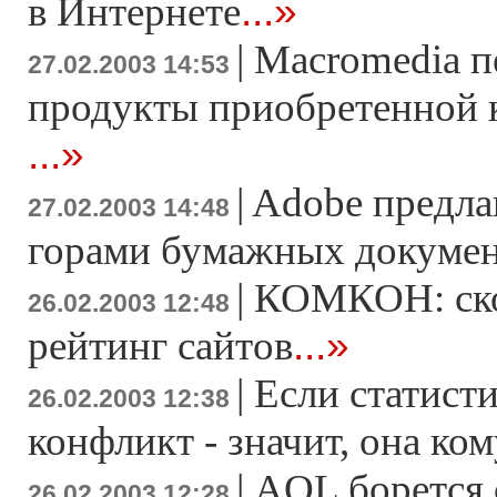
...»
в Интернете
|
Macromedia п
27.02.2003 14:53
продукты приобретенной к
...»
|
Adobe предла
27.02.2003 14:48
горами бумажных докуме
|
КОМКОН: ско
26.02.2003 12:48
...»
рейтинг сайтов
|
Если статист
26.02.2003 12:38
конфликт - значит, она ко
|
AOL борется 
26.02.2003 12:28