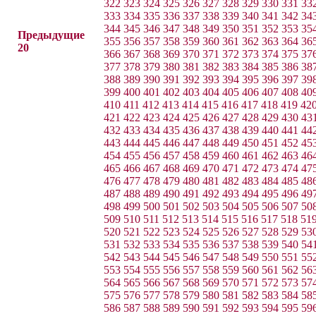
322
323
324
325
326
327
328
329
330
331
33
333
334
335
336
337
338
339
340
341
342
34
344
345
346
347
348
349
350
351
352
353
35
Предыдущие
355
356
357
358
359
360
361
362
363
364
36
20
366
367
368
369
370
371
372
373
374
375
37
377
378
379
380
381
382
383
384
385
386
38
388
389
390
391
392
393
394
395
396
397
39
399
400
401
402
403
404
405
406
407
408
40
410
411
412
413
414
415
416
417
418
419
42
421
422
423
424
425
426
427
428
429
430
43
432
433
434
435
436
437
438
439
440
441
44
443
444
445
446
447
448
449
450
451
452
45
454
455
456
457
458
459
460
461
462
463
46
465
466
467
468
469
470
471
472
473
474
47
476
477
478
479
480
481
482
483
484
485
48
487
488
489
490
491
492
493
494
495
496
49
498
499
500
501
502
503
504
505
506
507
50
509
510
511
512
513
514
515
516
517
518
51
520
521
522
523
524
525
526
527
528
529
53
531
532
533
534
535
536
537
538
539
540
54
542
543
544
545
546
547
548
549
550
551
55
553
554
555
556
557
558
559
560
561
562
56
564
565
566
567
568
569
570
571
572
573
57
575
576
577
578
579
580
581
582
583
584
58
586
587
588
589
590
591
592
593
594
595
59