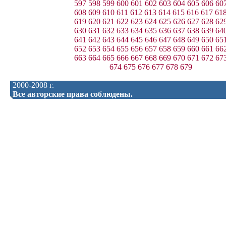
597
598
599
600
601
602
603
604
605
606
60
608
609
610
611
612
613
614
615
616
617
61
619
620
621
622
623
624
625
626
627
628
62
630
631
632
633
634
635
636
637
638
639
64
641
642
643
644
645
646
647
648
649
650
65
652
653
654
655
656
657
658
659
660
661
66
663
664
665
666
667
668
669
670
671
672
67
674
675
676
677
678
679
2000-2008 г.
Все авторские права соблюдены.