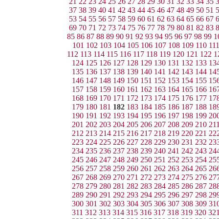
21
22
23
24
25
26
27
28
29
30
31
32
33
34
35
37
38
39
40
41
42
43
44
45
46
47
48
49
50
51
53
54
55
56
57
58
59
60
61
62
63
64
65
66
67
69
70
71
72
73
74
75
76
77
78
79
80
81
82
83
85
86
87
88
89
90
91
92
93
94
95
96
97
98
99
1
101
102
103
104
105
106
107
108
109
110
11
112
113
114
115
116
117
118
119
120
121
122
1
124
125
126
127
128
129
130
131
132
133
13
135
136
137
138
139
140
141
142
143
144
14
146
147
148
149
150
151
152
153
154
155
15
157
158
159
160
161
162
163
164
165
166
16
168
169
170
171
172
173
174
175
176
177
17
179
180
181
182
183
184
185
186
187
188
18
190
191
192
193
194
195
196
197
198
199
20
201
202
203
204
205
206
207
208
209
210
21
212
213
214
215
216
217
218
219
220
221
22
223
224
225
226
227
228
229
230
231
232
23
234
235
236
237
238
239
240
241
242
243
24
245
246
247
248
249
250
251
252
253
254
25
256
257
258
259
260
261
262
263
264
265
26
267
268
269
270
271
272
273
274
275
276
27
278
279
280
281
282
283
284
285
286
287
28
289
290
291
292
293
294
295
296
297
298
29
300
301
302
303
304
305
306
307
308
309
31
311
312
313
314
315
316
317
318
319
320
32