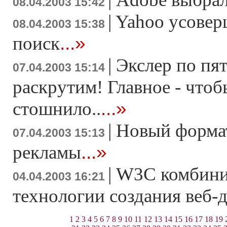
08.04.2003 15:42
|
Yahoo усовер
08.04.2003 15:38
...»
поиск
|
Экслер по пя
07.04.2003 15:14
раскрутим! Главное - чтоб
...»
стошнило..
|
Новый форма
07.04.2003 15:13
...»
рекламы
|
W3C комбини
04.04.2003 16:21
технологии создания веб-
1
2
3
4
5
6
7
8
9
10
11
12
13
14
15
16
17
18
19