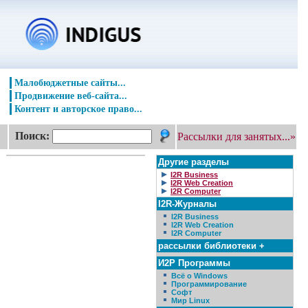
Малобюджетные сайты...
Продвижение веб-сайта...
Контент и авторское право...
Поиск:
Рассылки для занятых...»
Другие разделы
I2R Business
I2R Web Creation
I2R Computer
I2R-Журналы
I2R Business
I2R Web Creation
I2R Computer
рассылки библиотеки +
И2Р Программы
Всё о Windows
Программирование
Софт
Мир Linux