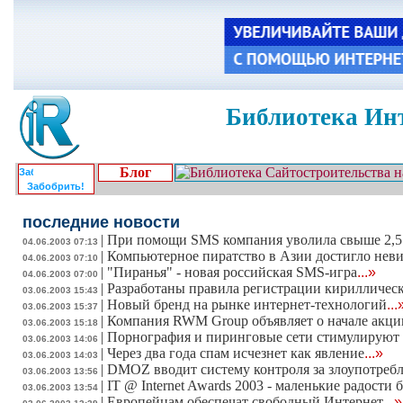
Библиотека Инт
Блог
Забобрить!
последние новости
|
При помощи SMS компания уволила свыше 2,5 
04.06.2003 07:13
|
Компьютерное пиратство в Азии достигло не
04.06.2003 07:10
|
"Пиранья" - новая российская SMS-игра
...»
04.06.2003 07:00
|
Разработаны правила регистрации кирилличес
03.06.2003 15:43
|
Новый бренд на рынке интернет-технологий
...
03.06.2003 15:37
|
Компания RWM Group объявляет о начале акции
03.06.2003 15:18
|
Порнография и пиринговые сети стимулируют 
03.06.2003 14:06
|
Через два года спам исчезнет как явление
...»
03.06.2003 14:03
|
DMOZ вводит систему контроля за злоупотребл
03.06.2003 13:56
|
IT @ Internet Awards 2003 - маленькие радости
03.06.2003 13:54
|
Европейцам обеспечат свободный Интернет
...»