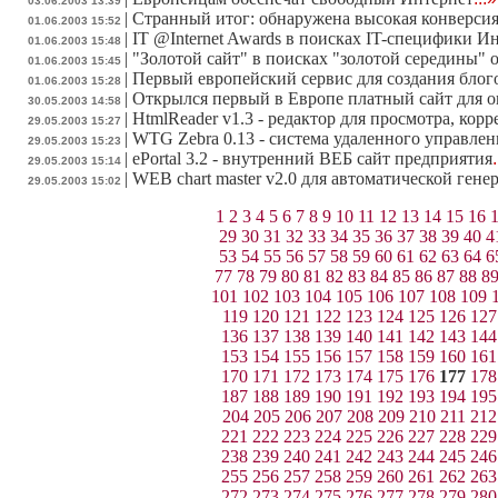
03.06.2003 13:39
|
Странный итог: обнаружена высокая конверси
01.06.2003 15:52
|
IT @Internet Awards в поисках IT-специфики И
01.06.2003 15:48
|
"Золотой сайт" в поисках "золотой середины" 
01.06.2003 15:45
|
Первый европейский сервис для создания блог
01.06.2003 15:28
|
Открылся первый в Европе платный сайт для 
30.05.2003 14:58
|
HtmlReader v1.3 - редактор для просмотра, кор
29.05.2003 15:27
|
WTG Zebra 0.13 - cистема удаленного управлен
29.05.2003 15:23
|
ePortal 3.2 - внутренний ВЕБ сайт предприятия
29.05.2003 15:14
|
WEB chart master v2.0 для автоматической ге
29.05.2003 15:02
1
2
3
4
5
6
7
8
9
10
11
12
13
14
15
16
29
30
31
32
33
34
35
36
37
38
39
40
4
53
54
55
56
57
58
59
60
61
62
63
64
6
77
78
79
80
81
82
83
84
85
86
87
88
8
101
102
103
104
105
106
107
108
109
119
120
121
122
123
124
125
126
127
136
137
138
139
140
141
142
143
144
153
154
155
156
157
158
159
160
161
170
171
172
173
174
175
176
177
178
187
188
189
190
191
192
193
194
195
204
205
206
207
208
209
210
211
212
221
222
223
224
225
226
227
228
229
238
239
240
241
242
243
244
245
246
255
256
257
258
259
260
261
262
263
272
273
274
275
276
277
278
279
280