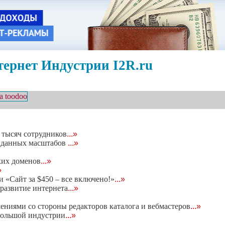
ернет Индустрии I2R.ru
тысяч сотрудников
...»
виданных масштабов
...»
ких доменов
...»
»
 «Сайт за $450 – все включено!»
...»
развитие интернета
...»
ениями со стороны редакторов каталога и вебмастеров
...»
 большой индустрии
...»