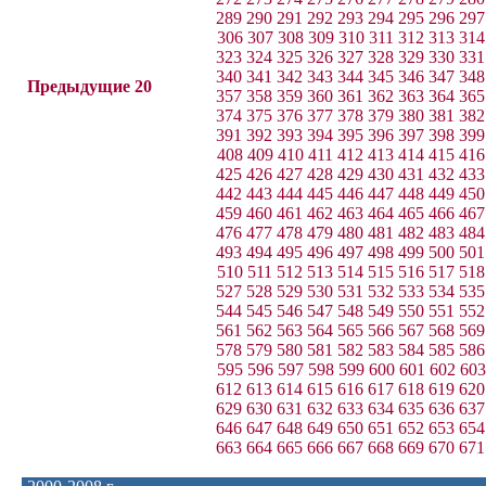
289
290
291
292
293
294
295
296
297
306
307
308
309
310
311
312
313
314
323
324
325
326
327
328
329
330
331
340
341
342
343
344
345
346
347
348
Предыдущие 20
357
358
359
360
361
362
363
364
365
374
375
376
377
378
379
380
381
382
391
392
393
394
395
396
397
398
399
408
409
410
411
412
413
414
415
416
425
426
427
428
429
430
431
432
433
442
443
444
445
446
447
448
449
450
459
460
461
462
463
464
465
466
467
476
477
478
479
480
481
482
483
484
493
494
495
496
497
498
499
500
501
510
511
512
513
514
515
516
517
518
527
528
529
530
531
532
533
534
535
544
545
546
547
548
549
550
551
552
561
562
563
564
565
566
567
568
569
578
579
580
581
582
583
584
585
586
595
596
597
598
599
600
601
602
603
612
613
614
615
616
617
618
619
620
629
630
631
632
633
634
635
636
637
646
647
648
649
650
651
652
653
654
663
664
665
666
667
668
669
670
671