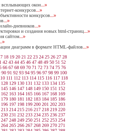
я всплывающих окон
...»
нтернет-конкурсов
...»
объективности конкурсов
...»
ов
...»
онлайн-дневников
...»
ректировки и создания новых html-страниц
...»
ия сайтом
...»
...»
нерации диаграмм в формате HTML-файлов
...»
17
18
19
20
21
22
23
24
25
26
27
28
1
42
43
44
45
46
47
48
49
50
51
52
5
66
67
68
69
70
71
72
73
74
75
76
9
90
91
92
93
94
95
96
97
98
99
100
110
111
112
113
114
115
116
117
118
128
129
130
131
132
133
134
135
145
146
147
148
149
150
151
152
162
163
164
165
166
167
168
169
179
180
181
182
183
184
185
186
196
197
198
199
200
201
202
203
213
214
215
216
217
218
219
220
230
231
232
233
234
235
236
237
247
248
249
250
251
252
253
254
264
265
266
267
268
269
270
271
281
282
283
284
285
286
287
288