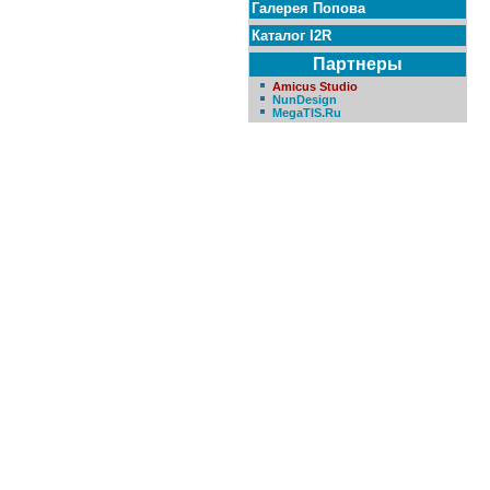
Галерея Попова
Каталог I2R
Партнеры
Amicus Studio
NunDesign
MegaTIS.Ru