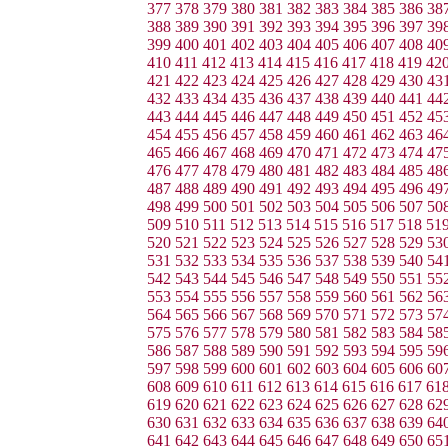
377
378
379
380
381
382
383
384
385
386
38
388
389
390
391
392
393
394
395
396
397
39
399
400
401
402
403
404
405
406
407
408
40
410
411
412
413
414
415
416
417
418
419
42
421
422
423
424
425
426
427
428
429
430
43
432
433
434
435
436
437
438
439
440
441
44
443
444
445
446
447
448
449
450
451
452
45
454
455
456
457
458
459
460
461
462
463
46
465
466
467
468
469
470
471
472
473
474
47
476
477
478
479
480
481
482
483
484
485
48
487
488
489
490
491
492
493
494
495
496
49
498
499
500
501
502
503
504
505
506
507
50
509
510
511
512
513
514
515
516
517
518
51
520
521
522
523
524
525
526
527
528
529
53
531
532
533
534
535
536
537
538
539
540
54
542
543
544
545
546
547
548
549
550
551
55
553
554
555
556
557
558
559
560
561
562
56
564
565
566
567
568
569
570
571
572
573
57
575
576
577
578
579
580
581
582
583
584
58
586
587
588
589
590
591
592
593
594
595
59
597
598
599
600
601
602
603
604
605
606
60
608
609
610
611
612
613
614
615
616
617
61
619
620
621
622
623
624
625
626
627
628
62
630
631
632
633
634
635
636
637
638
639
64
641
642
643
644
645
646
647
648
649
650
65