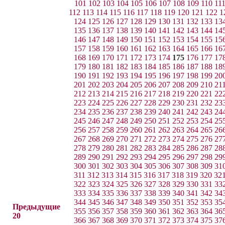
101
102
103
104
105
106
107
108
109
110
11
112
113
114
115
116
117
118
119
120
121
122
1
124
125
126
127
128
129
130
131
132
133
13
135
136
137
138
139
140
141
142
143
144
14
146
147
148
149
150
151
152
153
154
155
15
157
158
159
160
161
162
163
164
165
166
16
168
169
170
171
172
173
174
175
176
177
17
179
180
181
182
183
184
185
186
187
188
18
190
191
192
193
194
195
196
197
198
199
20
201
202
203
204
205
206
207
208
209
210
21
212
213
214
215
216
217
218
219
220
221
22
223
224
225
226
227
228
229
230
231
232
23
234
235
236
237
238
239
240
241
242
243
24
245
246
247
248
249
250
251
252
253
254
25
256
257
258
259
260
261
262
263
264
265
26
267
268
269
270
271
272
273
274
275
276
27
278
279
280
281
282
283
284
285
286
287
28
289
290
291
292
293
294
295
296
297
298
29
300
301
302
303
304
305
306
307
308
309
31
311
312
313
314
315
316
317
318
319
320
32
322
323
324
325
326
327
328
329
330
331
33
333
334
335
336
337
338
339
340
341
342
34
344
345
346
347
348
349
350
351
352
353
35
Предыдущие
355
356
357
358
359
360
361
362
363
364
36
20
366
367
368
369
370
371
372
373
374
375
37