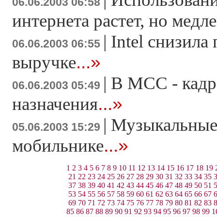
06.06.2003 06:58
интернета растет, но медл
|
Intel снизила
06.06.2003 06:55
...»
выручке
|
В МСС - кад
06.06.2003 05:49
...»
назначения
|
Музыкальные
05.06.2003 15:29
...»
мобильнике
1
2
3
4
5
6
7
8
9
10
11
12
13
14
15
16
17
18
19
21
22
23
24
25
26
27
28
29
30
31
32
33
34
35
37
38
39
40
41
42
43
44
45
46
47
48
49
50
51
53
54
55
56
57
58
59
60
61
62
63
64
65
66
67
69
70
71
72
73
74
75
76
77
78
79
80
81
82
83
85
86
87
88
89
90
91
92
93
94
95
96
97
98
99
1