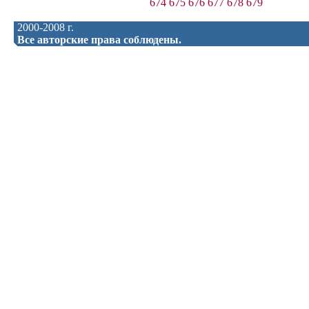
674
675
676
677
678
679
2000-2008 г.
Все авторские права соблюдены.