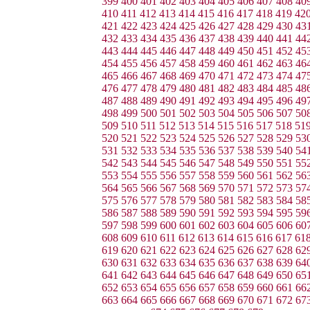
399
400
401
402
403
404
405
406
407
408
40
410
411
412
413
414
415
416
417
418
419
42
421
422
423
424
425
426
427
428
429
430
43
432
433
434
435
436
437
438
439
440
441
44
443
444
445
446
447
448
449
450
451
452
45
454
455
456
457
458
459
460
461
462
463
46
465
466
467
468
469
470
471
472
473
474
47
476
477
478
479
480
481
482
483
484
485
48
487
488
489
490
491
492
493
494
495
496
49
498
499
500
501
502
503
504
505
506
507
50
509
510
511
512
513
514
515
516
517
518
51
520
521
522
523
524
525
526
527
528
529
53
531
532
533
534
535
536
537
538
539
540
54
542
543
544
545
546
547
548
549
550
551
55
553
554
555
556
557
558
559
560
561
562
56
564
565
566
567
568
569
570
571
572
573
57
575
576
577
578
579
580
581
582
583
584
58
586
587
588
589
590
591
592
593
594
595
59
597
598
599
600
601
602
603
604
605
606
60
608
609
610
611
612
613
614
615
616
617
61
619
620
621
622
623
624
625
626
627
628
62
630
631
632
633
634
635
636
637
638
639
64
641
642
643
644
645
646
647
648
649
650
65
652
653
654
655
656
657
658
659
660
661
66
663
664
665
666
667
668
669
670
671
672
67