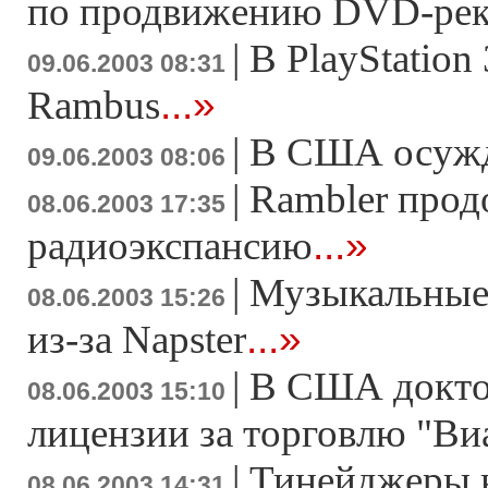
по продвижению DVD-ре
|
В PlayStation
09.06.2003 08:31
...»
Rambus
|
В США осужд
09.06.2003 08:06
|
Rambler прод
08.06.2003 17:35
...»
радиоэкспансию
|
Музыкальные 
08.06.2003 15:26
...»
из-за Napster
|
В США докто
08.06.2003 15:10
лицензии за торговлю "Ви
|
Тинейджеры н
08.06.2003 14:31