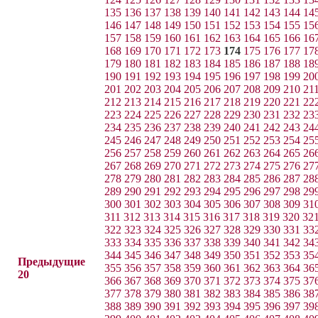
135
136
137
138
139
140
141
142
143
144
14
146
147
148
149
150
151
152
153
154
155
15
157
158
159
160
161
162
163
164
165
166
16
168
169
170
171
172
173
174
175
176
177
17
179
180
181
182
183
184
185
186
187
188
18
190
191
192
193
194
195
196
197
198
199
20
201
202
203
204
205
206
207
208
209
210
21
212
213
214
215
216
217
218
219
220
221
22
223
224
225
226
227
228
229
230
231
232
23
234
235
236
237
238
239
240
241
242
243
24
245
246
247
248
249
250
251
252
253
254
25
256
257
258
259
260
261
262
263
264
265
26
267
268
269
270
271
272
273
274
275
276
27
278
279
280
281
282
283
284
285
286
287
28
289
290
291
292
293
294
295
296
297
298
29
300
301
302
303
304
305
306
307
308
309
31
311
312
313
314
315
316
317
318
319
320
32
322
323
324
325
326
327
328
329
330
331
33
333
334
335
336
337
338
339
340
341
342
34
344
345
346
347
348
349
350
351
352
353
35
Предыдущие
355
356
357
358
359
360
361
362
363
364
36
20
366
367
368
369
370
371
372
373
374
375
37
377
378
379
380
381
382
383
384
385
386
38
388
389
390
391
392
393
394
395
396
397
39