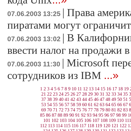
|
Права америк
07.06.2003 13:25
пиратами могут ограничит
|
В Калифорни
07.06.2003 13:02
ввести налог на продажи в
|
Microsoft пер
07.06.2003 11:30
...»
сотрудников из IBM
1
2
3
4
5
6
7
8
9
10
11
12
13
14
15
16
17
18
19
21
22
23
24
25
26
27
28
29
30
31
32
33
34
35
37
38
39
40
41
42
43
44
45
46
47
48
49
50
51
53
54
55
56
57
58
59
60
61
62
63
64
65
66
67
69
70
71
72
73
74
75
76
77
78
79
80
81
82
83
85
86
87
88
89
90
91
92
93
94
95
96
97
98
99
1
101
102
103
104
105
106
107
108
109
110
11
112
113
114
115
116
117
118
119
120
121
122
1
124
125
126
127
128
129
130
131
132
133
13