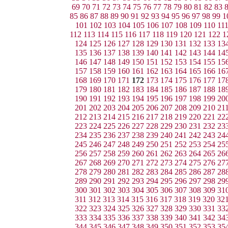
69
70
71
72
73
74
75
76
77
78
79
80
81
82
83
85
86
87
88
89
90
91
92
93
94
95
96
97
98
99
1
101
102
103
104
105
106
107
108
109
110
11
112
113
114
115
116
117
118
119
120
121
122
1
124
125
126
127
128
129
130
131
132
133
13
135
136
137
138
139
140
141
142
143
144
14
146
147
148
149
150
151
152
153
154
155
15
157
158
159
160
161
162
163
164
165
166
16
168
169
170
171
172
173
174
175
176
177
17
179
180
181
182
183
184
185
186
187
188
18
190
191
192
193
194
195
196
197
198
199
20
201
202
203
204
205
206
207
208
209
210
21
212
213
214
215
216
217
218
219
220
221
22
223
224
225
226
227
228
229
230
231
232
23
234
235
236
237
238
239
240
241
242
243
24
245
246
247
248
249
250
251
252
253
254
25
256
257
258
259
260
261
262
263
264
265
26
267
268
269
270
271
272
273
274
275
276
27
278
279
280
281
282
283
284
285
286
287
28
289
290
291
292
293
294
295
296
297
298
29
300
301
302
303
304
305
306
307
308
309
31
311
312
313
314
315
316
317
318
319
320
32
322
323
324
325
326
327
328
329
330
331
33
333
334
335
336
337
338
339
340
341
342
34
344
345
346
347
348
349
350
351
352
353
35