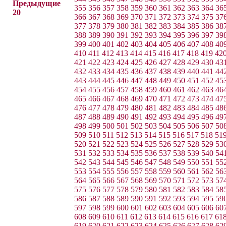
Предыдущие
355
356
357
358
359
360
361
362
363
364
36
20
366
367
368
369
370
371
372
373
374
375
37
377
378
379
380
381
382
383
384
385
386
38
388
389
390
391
392
393
394
395
396
397
39
399
400
401
402
403
404
405
406
407
408
40
410
411
412
413
414
415
416
417
418
419
42
421
422
423
424
425
426
427
428
429
430
43
432
433
434
435
436
437
438
439
440
441
44
443
444
445
446
447
448
449
450
451
452
45
454
455
456
457
458
459
460
461
462
463
46
465
466
467
468
469
470
471
472
473
474
47
476
477
478
479
480
481
482
483
484
485
48
487
488
489
490
491
492
493
494
495
496
49
498
499
500
501
502
503
504
505
506
507
50
509
510
511
512
513
514
515
516
517
518
51
520
521
522
523
524
525
526
527
528
529
53
531
532
533
534
535
536
537
538
539
540
54
542
543
544
545
546
547
548
549
550
551
55
553
554
555
556
557
558
559
560
561
562
56
564
565
566
567
568
569
570
571
572
573
57
575
576
577
578
579
580
581
582
583
584
58
586
587
588
589
590
591
592
593
594
595
59
597
598
599
600
601
602
603
604
605
606
60
608
609
610
611
612
613
614
615
616
617
61
619
620
621
622
623
624
625
626
627
628
62