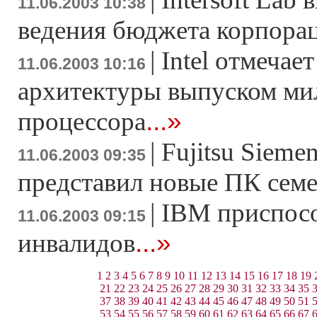
11.06.2003 10:38
ведения бюджета корпора
|
Intel отмечае
11.06.2003 10:16
архитектуры выпуском ми
...»
процессора
|
Fujitsu Sieme
11.06.2003 09:35
представил новые ПК семе
|
IBM приспосо
11.06.2003 09:15
...»
инвалидов
1
2
3
4
5
6
7
8
9
10
11
12
13
14
15
16
17
18
19
21
22
23
24
25
26
27
28
29
30
31
32
33
34
35
37
38
39
40
41
42
43
44
45
46
47
48
49
50
51
53
54
55
56
57
58
59
60
61
62
63
64
65
66
67