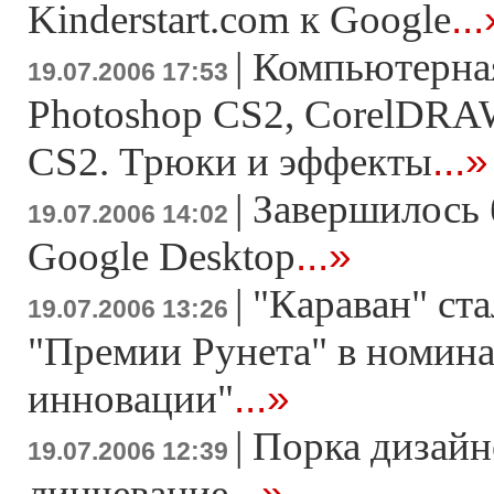
...
Kinderstart.com к Google
|
Компьютерная
19.07.2006 17:53
Photoshop CS2, CorelDRAW 
...»
CS2. Трюки и эффекты
|
Завершилось 
19.07.2006 14:02
...»
Google Desktop
|
"Караван" ста
19.07.2006 13:26
"Премии Рунета" в номин
...»
инновации"
|
Порка дизайн
19.07.2006 12:39
...»
линчевание