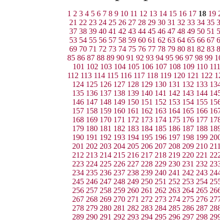
1
2
3
4
5
6
7
8
9
10
11
12
13
14
15
16
17
18
19
21
22
23
24
25
26
27
28
29
30
31
32
33
34
35
37
38
39
40
41
42
43
44
45
46
47
48
49
50
51
53
54
55
56
57
58
59
60
61
62
63
64
65
66
67
69
70
71
72
73
74
75
76
77
78
79
80
81
82
83
85
86
87
88
89
90
91
92
93
94
95
96
97
98
99
1
101
102
103
104
105
106
107
108
109
110
11
112
113
114
115
116
117
118
119
120
121
122
1
124
125
126
127
128
129
130
131
132
133
13
135
136
137
138
139
140
141
142
143
144
14
146
147
148
149
150
151
152
153
154
155
15
157
158
159
160
161
162
163
164
165
166
16
168
169
170
171
172
173
174
175
176
177
17
179
180
181
182
183
184
185
186
187
188
18
190
191
192
193
194
195
196
197
198
199
20
201
202
203
204
205
206
207
208
209
210
21
212
213
214
215
216
217
218
219
220
221
22
223
224
225
226
227
228
229
230
231
232
23
234
235
236
237
238
239
240
241
242
243
24
245
246
247
248
249
250
251
252
253
254
25
256
257
258
259
260
261
262
263
264
265
26
267
268
269
270
271
272
273
274
275
276
27
278
279
280
281
282
283
284
285
286
287
28
289
290
291
292
293
294
295
296
297
298
29