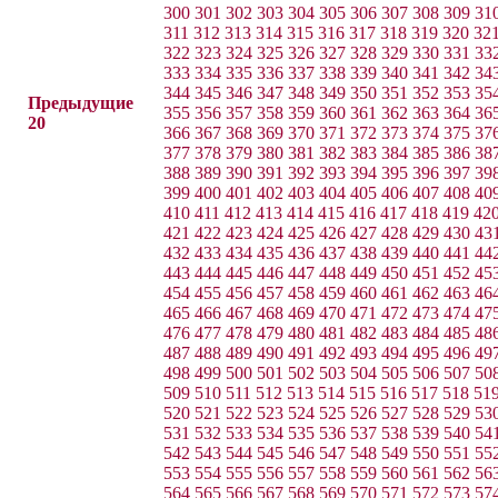
300
301
302
303
304
305
306
307
308
309
31
311
312
313
314
315
316
317
318
319
320
32
322
323
324
325
326
327
328
329
330
331
33
333
334
335
336
337
338
339
340
341
342
34
344
345
346
347
348
349
350
351
352
353
35
Предыдущие
355
356
357
358
359
360
361
362
363
364
36
20
366
367
368
369
370
371
372
373
374
375
37
377
378
379
380
381
382
383
384
385
386
38
388
389
390
391
392
393
394
395
396
397
39
399
400
401
402
403
404
405
406
407
408
40
410
411
412
413
414
415
416
417
418
419
42
421
422
423
424
425
426
427
428
429
430
43
432
433
434
435
436
437
438
439
440
441
44
443
444
445
446
447
448
449
450
451
452
45
454
455
456
457
458
459
460
461
462
463
46
465
466
467
468
469
470
471
472
473
474
47
476
477
478
479
480
481
482
483
484
485
48
487
488
489
490
491
492
493
494
495
496
49
498
499
500
501
502
503
504
505
506
507
50
509
510
511
512
513
514
515
516
517
518
51
520
521
522
523
524
525
526
527
528
529
53
531
532
533
534
535
536
537
538
539
540
54
542
543
544
545
546
547
548
549
550
551
55
553
554
555
556
557
558
559
560
561
562
56
564
565
566
567
568
569
570
571
572
573
57