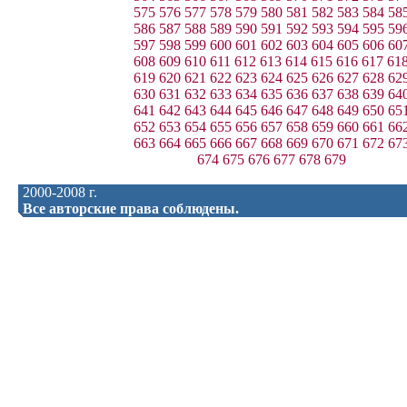
575
576
577
578
579
580
581
582
583
584
58
586
587
588
589
590
591
592
593
594
595
59
597
598
599
600
601
602
603
604
605
606
60
608
609
610
611
612
613
614
615
616
617
61
619
620
621
622
623
624
625
626
627
628
62
630
631
632
633
634
635
636
637
638
639
64
641
642
643
644
645
646
647
648
649
650
65
652
653
654
655
656
657
658
659
660
661
66
663
664
665
666
667
668
669
670
671
672
67
674
675
676
677
678
679
2000-2008 г.
Все авторские права соблюдены.